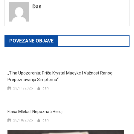
Dan
POVEZANE OBJAVE
„Tiha Upozorenja: Priča Krystal Maeyke I Važnost Ranog
Prepoznavanja Simptoma“
23/11/2025
dan
Flaša Mleka I Nepoznati Heroj
25/10/2025
dan