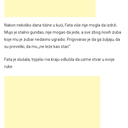
Nakon nekoliko dana tišine u kući, Fata više nije mogla da izdrži.
Mujo je stalno gunđao, nije mogao da jede, a sve zbog novih zuba
koje mu je zubar nedavno ugradio. Prigovarao je da ga žuljaju, da
su preveliki, da mu „ne leže kao stari“.
Fata je slušala, trpjela i na kraju odlučila da uzme stvar u svoje
ruke.