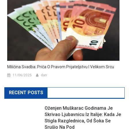
Miličina Svadba: Priča O Pravom Prijateljstvu I Velikom Srcu
11/06/2025
dan
RECENT POSTS
Oženjen Muškarac Godinama Je
Skrivao Ljubavnicu Iz Italije: Kada Je
Stigla Razglednica, Od Šoka Se
Srušio Na Pod