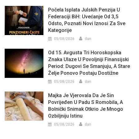
Počela Isplata Julskih Penzija U
Federaciji BiH: Uvećanje Od 3,5
Odsto, Poznati Novi Iznosi Za Sve
Kategorije
05/08/2026
dan
Od 15. Avgusta Tri Horoskopska
Znaka Ulaze U Povoljniji Finansijski
Period: Dugovi Se Smanjuju, A Stare
Želje Ponovo Postaju Dostižne
05/08/2026
dan
Majka Je Vjerovala Da Je Sin
Povrijeđen U Padu S Romobila, A
Bolnički Snimak Otkrio Je Mnogo
Ozbiljniju Istinu
05/08/2026
dan