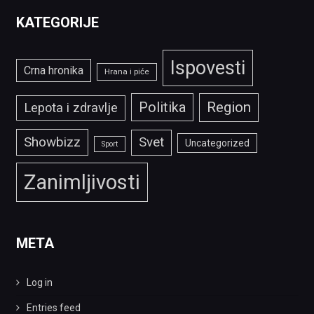
KATEGORIJE
Ispovesti
Crna hronika
Hrana i piće
Politika
Region
Lepota i zdravlje
Showbizz
Svet
Uncategorized
Sport
Zanimljivosti
META
Log in
Entries feed