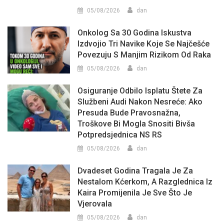
05/08/2026
dan
Onkolog Sa 30 Godina Iskustva
Izdvojio Tri Navike Koje Se Najčešće
Povezuju S Manjim Rizikom Od Raka
05/08/2026
dan
Osiguranje Odbilo Isplatu Štete Za
Službeni Audi Nakon Nesreće: Ako
Presuda Bude Pravosnažna,
Troškove Bi Mogla Snositi Bivša
Potpredsjednica NS RS
05/08/2026
dan
Dvadeset Godina Tragala Je Za
Nestalom Kćerkom, A Razglednica Iz
Kaira Promijenila Je Sve Što Je
Vjerovala
05/08/2026
dan