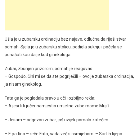
Ušla je u zubarsku ordinaciju bez najave, odlučna da riješi stvar
odmah. Sjela je u zubarsku stolicu, podigla suknju i počela se
ponašati kao da je kod ginekologa.
Zubar, zbunjen prizorom, odmah je reagovao:
– Gospođo, čini mi se da ste pogriješili – ovo je zubarska ordinacija,
ja nisam ginekolog.
Fata ga je pogledala pravo u oči i ozbiljno rekla:
– A jesi li ti jučer namjestio umjetne zube mome Muji?
– Jesam – odgovori zubar, još uvijek pomalo zatečen.
– E pa fino – reče Fata, sada već s osmijehom. – Sad ih lijepo