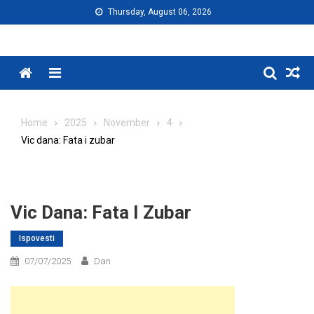
Skip
Thursday, August 06, 2026
to
content
Menu
Home
2025
November
4
Vic dana: Fata i zubar
Vic Dana: Fata I Zubar
Ispovesti
07/07/2025
Dan