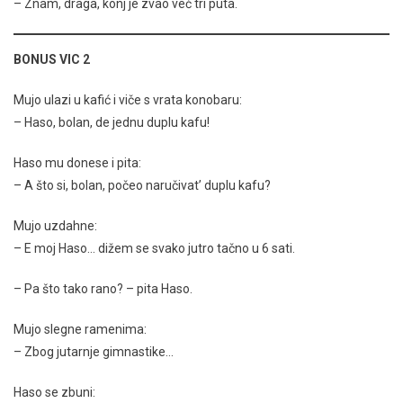
– Znam, draga, konj je zvao već tri puta.
BONUS VIC 2
Mujo ulazi u kafić i viče s vrata konobaru:
– Haso, bolan, de jednu duplu kafu!
Haso mu donese i pita:
– A što si, bolan, počeo naručivat’ duplu kafu?
Mujo uzdahne:
– E moj Haso… dižem se svako jutro tačno u 6 sati.
– Pa što tako rano? – pita Haso.
Mujo slegne ramenima:
– Zbog jutarnje gimnastike…
Haso se zbuni: