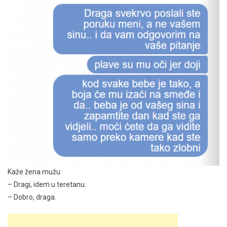
Kaže žena mužu:
– Dragi, idem u teretanu.
– Dobro, draga.