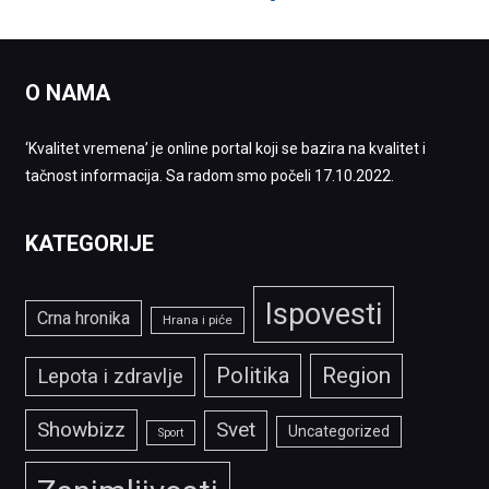
O NAMA
‘Kvalitet vremena’ je online portal koji se bazira na kvalitet i
tačnost informacija. Sa radom smo počeli 17.10.2022.
KATEGORIJE
Ispovesti
Crna hronika
Hrana i piće
Politika
Region
Lepota i zdravlje
Showbizz
Svet
Uncategorized
Sport