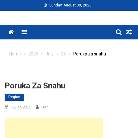
Skip
Sunday, August 09, 2026
to
content
Menu
Home
2025
July
25
Poruka za snahu
Poruka Za Snahu
Region
02/07/2025
Dan