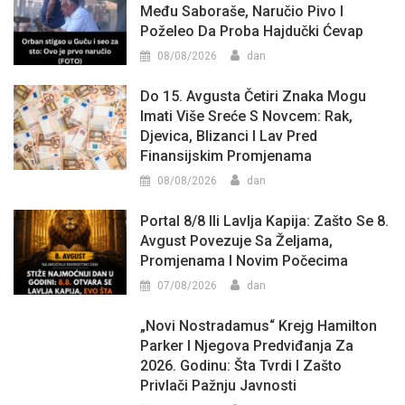
Među Saboraše, Naručio Pivo I
Poželeo Da Proba Hajdučki Ćevap
08/08/2026
dan
Do 15. Avgusta Četiri Znaka Mogu
Imati Više Sreće S Novcem: Rak,
Djevica, Blizanci I Lav Pred
Finansijskim Promjenama
08/08/2026
dan
Portal 8/8 Ili Lavlja Kapija: Zašto Se 8.
Avgust Povezuje Sa Željama,
Promjenama I Novim Počecima
07/08/2026
dan
„Novi Nostradamus“ Krejg Hamilton
Parker I Njegova Predviđanja Za
2026. Godinu: Šta Tvrdi I Zašto
Privlači Pažnju Javnosti