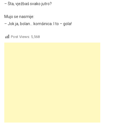
– Šta, vježbaš svako jutro?
Mujo se nasmije:
– Jok ja, bolan… komšinica. I to – gola!
Post Views:
5,568