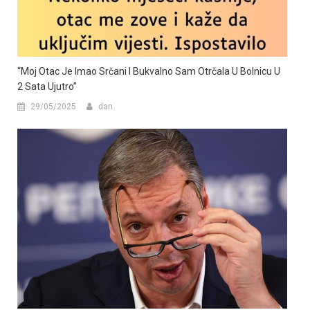
“Moj Otac Je Imao Srčani I Bukvalno Sam Otrčala U Bolnicu U
2 Sata Ujutro”
29/05/2025
dan