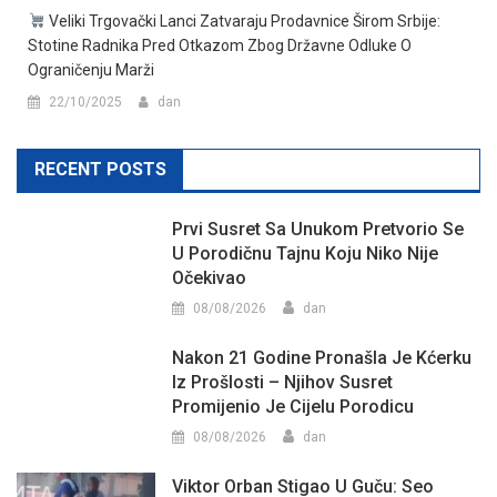
Veliki Trgovački Lanci Zatvaraju Prodavnice Širom Srbije:
Stotine Radnika Pred Otkazom Zbog Državne Odluke O
Ograničenju Marži
22/10/2025
dan
RECENT POSTS
Prvi Susret Sa Unukom Pretvorio Se
U Porodičnu Tajnu Koju Niko Nije
Očekivao
08/08/2026
dan
Nakon 21 Godine Pronašla Je Kćerku
Iz Prošlosti – Njihov Susret
Promijenio Je Cijelu Porodicu
08/08/2026
dan
Viktor Orban Stigao U Guču: Seo