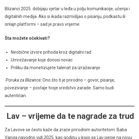
Blizanci 2025. dobijaju vjetar u leđa u polju komunikacije, učenja i
digitalnih medija. Ako si ikada razmišljao o pisanju, podkastu ili
onlajn platformi – sad je pravo vrijeme.
Šta možete očekivati?
Neobične izvore prihoda kroz digitalni rad
Umrežavanje koje donosi novac
Priliku da monetizujete talenat za izražavanje
Poruka za Blizance:
Ono što ti je prirodno – govor, pisanje,
povezivanje – postaje tvoje sredstvo zarade. Samo budi
autentičan.
Lav – vrijeme da te nagrade za trud
Za Lavove se često kaže da zrače prirodnim autoritetom. Baba
Vanga navodno vidi 2025. kao godinu u kojoj se Lav penje na novu