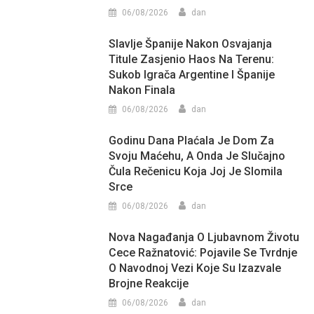
06/08/2026
dan
Slavlje Španije Nakon Osvajanja
Titule Zasjenio Haos Na Terenu:
Sukob Igrača Argentine I Španije
Nakon Finala
06/08/2026
dan
Godinu Dana Plaćala Je Dom Za
Svoju Maćehu, A Onda Je Slučajno
Čula Rečenicu Koja Joj Je Slomila
Srce
06/08/2026
dan
Nova Nagađanja O Ljubavnom Životu
Cece Ražnatović: Pojavile Se Tvrdnje
O Navodnoj Vezi Koje Su Izazvale
Brojne Reakcije
06/08/2026
dan