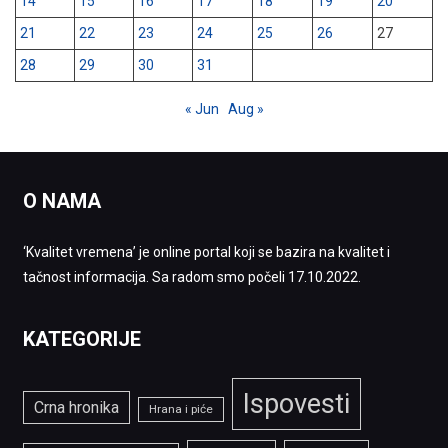
14
15
16
17
18
19
20
21
22
23
24
25
26
27
28
29
30
31
« Jun
Aug »
O NAMA
‘Kvalitet vremena’ je online portal koji se bazira na kvalitet i
tačnost informacija. Sa radom smo počeli 17.10.2022.
KATEGORIJE
Ispovesti
Crna hronika
Hrana i piće