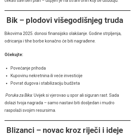
čekati savršen plan – uspjeh je na strani onih koji se usuđuju.
Bik – plodovi višegodišnjeg truda
Bikovima 2025. donosi finansijsko olakšanje. Godine strpljenja,
odricanja i tihe borbe konačno će biti nagrađene.
Očekujte:
Povećanje prihoda
Kupovinu nekretnina ili veće investicije
Povrat dugova i stabilizaciju budžeta
Poruka za Bika:
Uvijek si vjerovao u spor ali siguran rast. Sada
dolazi tvoja nagrada – samo nastavi biti dosljedan i mudro
raspolaži svojim resursima.
Blizanci – novac kroz riječi i ideje