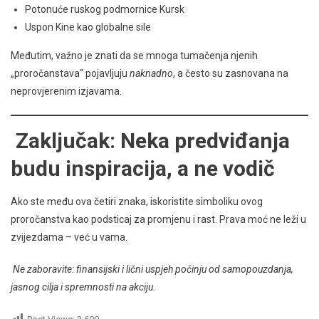
Potonuće ruskog podmornice Kursk
Uspon Kine kao globalne sile
Međutim, važno je znati da se mnoga tumačenja njenih
„proročanstava“ pojavljuju
naknadno
, a često su zasnovana na
neprovjerenim izjavama.
Zaključak: Neka predviđanja
budu inspiracija, a ne vodič
Ako ste među ova četiri znaka, iskoristite simboliku ovog
proročanstva kao podsticaj za promjenu i rast. Prava moć ne leži u
zvijezdama – već u vama.
Ne zaboravite: finansijski i lični uspjeh počinju od samopouzdanja,
jasnog cilja i spremnosti na akciju.