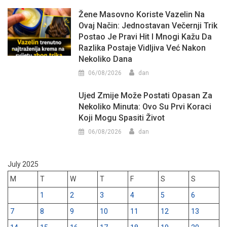
Žene Masovno Koriste Vazelin Na
Ovaj Način: Jednostavan Večernji Trik
Postao Je Pravi Hit I Mnogi Kažu Da
Razlika Postaje Vidljiva Već Nakon
Nekoliko Dana
06/08/2026
dan
Ujed Zmije Može Postati Opasan Za
Nekoliko Minuta: Ovo Su Prvi Koraci
Koji Mogu Spasiti Život
06/08/2026
dan
July 2025
M
T
W
T
F
S
S
1
2
3
4
5
6
7
8
9
10
11
12
13