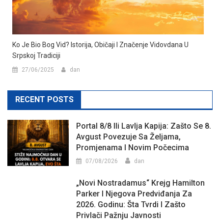
Ko Je Bio Bog Vid? Istorija, Običaji I Značenje Vidovdana U
Srpskoj Tradiciji
27/06/2025
dan
RECENT POSTS
Portal 8/8 Ili Lavlja Kapija: Zašto Se 8.
Avgust Povezuje Sa Željama,
Promjenama I Novim Počecima
07/08/2026
dan
„Novi Nostradamus“ Krejg Hamilton
Parker I Njegova Predviđanja Za
2026. Godinu: Šta Tvrdi I Zašto
Privlači Pažnju Javnosti