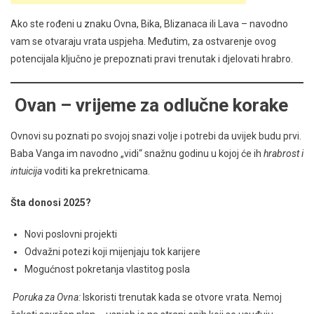
Ako ste rođeni u znaku Ovna, Bika, Blizanaca ili Lava – navodno
vam se otvaraju vrata uspjeha. Međutim, za ostvarenje ovog
potencijala ključno je prepoznati pravi trenutak i djelovati hrabro.
Ovan – vrijeme za odlučne korake
Ovnovi su poznati po svojoj snazi volje i potrebi da uvijek budu prvi.
Baba Vanga im navodno „vidi“ snažnu godinu u kojoj će ih
hrabrost i
intuicija
voditi ka prekretnicama.
Šta donosi 2025?
Novi poslovni projekti
Odvažni potezi koji mijenjaju tok karijere
Mogućnost pokretanja vlastitog posla
Poruka za Ovna:
Iskoristi trenutak kada se otvore vrata. Nemoj