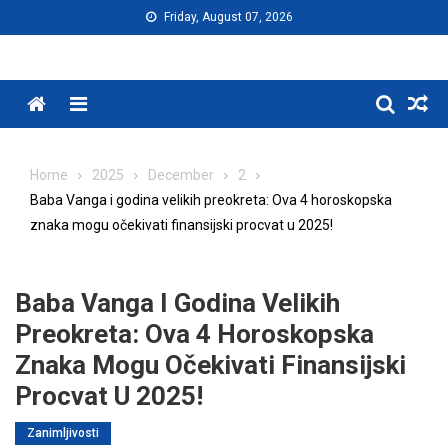
Skip
Friday, August 07, 2026
to
content
Menu
Home
2025
December
2
Baba Vanga i godina velikih preokreta: Ova 4 horoskopska
znaka mogu očekivati finansijski procvat u 2025!
Baba Vanga I Godina Velikih
Preokreta: Ova 4 Horoskopska
Znaka Mogu Očekivati Finansijski
Procvat U 2025!
Zanimljivosti