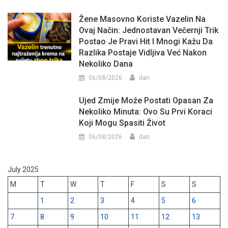
Žene Masovno Koriste Vazelin Na
Ovaj Način: Jednostavan Večernji Trik
Postao Je Pravi Hit I Mnogi Kažu Da
Razlika Postaje Vidljiva Već Nakon
Nekoliko Dana
06/08/2026
dan
Ujed Zmije Može Postati Opasan Za
Nekoliko Minuta: Ovo Su Prvi Koraci
Koji Mogu Spasiti Život
06/08/2026
dan
July 2025
M
T
W
T
F
S
S
1
2
3
4
5
6
7
8
9
10
11
12
13