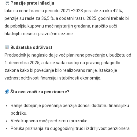
Penzije prate inflaciju
Iako su cene hrane u periodu 2021–2023 porasle za oko 42 %,
penzije su rasle za 36,5 %, a dodatni rast u 2025. godini trebalo bi
da poboljša kupovnu moć najstarijih građana, naročito uoči
hladnijih meseci i praznične sezone.
Budžetska održivost
Predsednik je naglasio da je već planirano povećanje u budžetu od
1. decembra 2025, a da se sada nastoji na pravnoj prilagodbi
zakona kako bi povećanje bilo realizovano ranije. Istakao je
važnost održivosti finansija i stabilnosti ekonomije.
Šta ovo znači za penzionere?
Ranije dobijanje povećanja penzija donosi dodatnu finansijsku
podršku.
Veća kupovna moć pred zimu i praznike.
Poruka priznanja za dugogodišnji trud i izdržljivost penzionera.