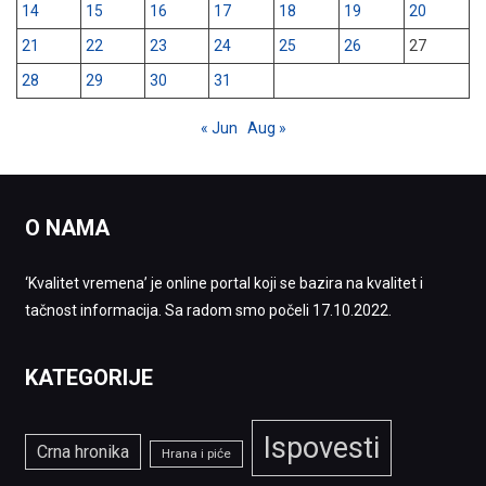
14
15
16
17
18
19
20
21
22
23
24
25
26
27
28
29
30
31
« Jun
Aug »
O NAMA
‘Kvalitet vremena’ je online portal koji se bazira na kvalitet i
tačnost informacija. Sa radom smo počeli 17.10.2022.
KATEGORIJE
Ispovesti
Crna hronika
Hrana i piće