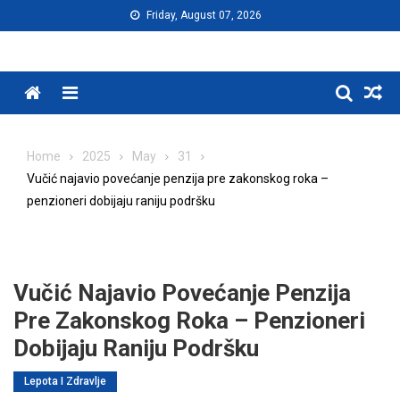
Skip
Friday, August 07, 2026
to
content
Menu
Home
2025
May
31
Vučić najavio povećanje penzija pre zakonskog roka –
penzioneri dobijaju raniju podršku
Vučić Najavio Povećanje Penzija
Pre Zakonskog Roka – Penzioneri
Dobijaju Raniju Podršku
Lepota I Zdravlje