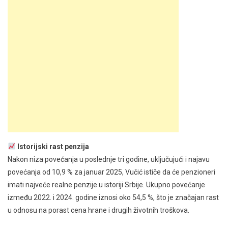
Istorijski rast penzija
Nakon niza povećanja u poslednje tri godine, uključujući i najavu
povećanja od 10,9 % za januar 2025, Vučić ističe da će penzioneri
imati najveće realne penzije u istoriji Srbije. Ukupno povećanje
između 2022. i 2024. godine iznosi oko 54,5 %, što je značajan rast
u odnosu na porast cena hrane i drugih životnih troškova.