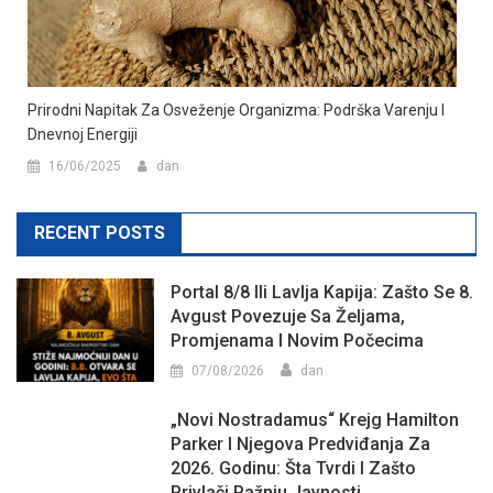
Prirodni Napitak Za Osveženje Organizma: Podrška Varenju I
Dnevnoj Energiji
16/06/2025
dan
RECENT POSTS
Portal 8/8 Ili Lavlja Kapija: Zašto Se 8.
Avgust Povezuje Sa Željama,
Promjenama I Novim Počecima
07/08/2026
dan
„Novi Nostradamus“ Krejg Hamilton
Parker I Njegova Predviđanja Za
2026. Godinu: Šta Tvrdi I Zašto
Privlači Pažnju Javnosti