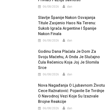
06/08/2026
dan
Slavlje Španije Nakon Osvajanja
Titule Zasjenio Haos Na Terenu:
Sukob Igrača Argentine I Španije
Nakon Finala
06/08/2026
dan
Godinu Dana Plaćala Je Dom Za
Svoju Maćehu, A Onda Je Slučajno
Čula Rečenicu Koja Joj Je Slomila
Srce
06/08/2026
dan
Nova Nagađanja O Ljubavnom Životu
Cece Ražnatović: Pojavile Se Tvrdnje
O Navodnoj Vezi Koje Su Izazvale
Brojne Reakcije
06/08/2026
dan