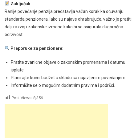
Zaključak
Ranije povećanje penzija predstavlja važan korak ka očuvanju
standarda penzionera. Iako su najave ohrabrujuće, važno je pratiti
dalji razvoj i zakonske izmene kako bi se osigurala dugoročna
održivost.
Preporuke za penzionere:
Pratite zvanične objave o zakonskim promenama i datumu
isplate.
Planirajte kućni budžet u skladu sa najavljenim povećanjem.
Informišite se o mogućim dodatnim pravima i podršci.
Post Views:
8,356