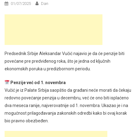
01/07/2025
Dan
Predsednik Srbije Aleksandar Vučić najavio je da će penzije biti
povećane pre predviđenog roka, što je jedna od ključnih
ekonomskih poruka u predizbornom periodu.
Penzije već od 1. novembra
Vučić je iz Palate Srbija saopštio da građani neće morati da čekaju
redovno povećanje penzija u decembru, već će ono biti isplaćeno
dva meseca ranije, najverovatnije od 1. novembra. Ukazao je i na
mogućnost prilagođavanja zakonskih odredbi kako bi ovaj korak
bio pravno obezbeđen.