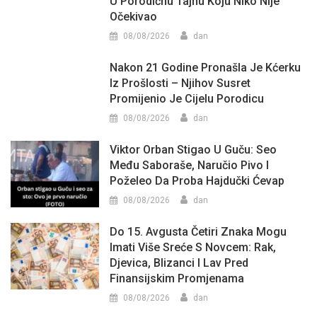
U Porodičnu Tajnu Koju Niko Nije
Očekivao
08/08/2026
dan
Nakon 21 Godine Pronašla Je Kćerku
Iz Prošlosti – Njihov Susret
Promijenio Je Cijelu Porodicu
08/08/2026
dan
Viktor Orban Stigao U Guču: Seo
Među Saboraše, Naručio Pivo I
Poželeo Da Proba Hajdučki Ćevap
08/08/2026
dan
Do 15. Avgusta Četiri Znaka Mogu
Imati Više Sreće S Novcem: Rak,
Djevica, Blizanci I Lav Pred
Finansijskim Promjenama
08/08/2026
dan