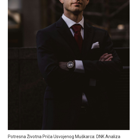
Potresna Životna Priča Usvojenog Muškarca: DNK Analiza