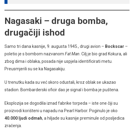
Nagasaki – druga bomba,
drugačiji ishod
Samo tri dana kasnije, 9. augusta 1945., drugi avion –
Bockscar
–
poletio je s bombom nazvanom
Fat Man
. Cilj je bio grad Kokura, ali
zbog dima i oblaka, posada nije uspjela identificirati metu.
Preusmjerili su se ka Nagasakiju.
U trenutku kada su već skoro odustali, kroz oblak se ukazao
stadion. Bombarderski oficir dao je signal i bomba je puštena.
Eksplozija se dogodila iznad fabrike torpeda – iste one čiji su
proizvodi korišteni u napadu na Pearl Harbor. Poginulo je oko
40.000 ljudi odmah
, a hiljade su kasnije preminule od posljedica
zračenja.