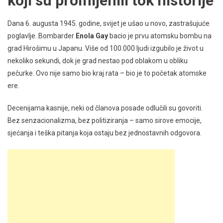
koji su promijenili tok historije
Dana 6. augusta 1945. godine, svijet je ušao u novo, zastrašujuće
poglavlje. Bombarder
Enola Gay
bacio je prvu atomsku bombu na
grad Hirošimu u Japanu. Više od 100.000 ljudi izgubilo je život u
nekoliko sekundi, dok je grad nestao pod oblakom u obliku
pečurke. Ovo nije samo bio kraj rata – bio je to početak atomske
ere.
Decenijama kasnije, neki od članova posade odlučili su govoriti.
Bez senzacionalizma, bez politiziranja – samo sirove emocije,
sjećanja i teška pitanja koja ostaju bez jednostavnih odgovora.