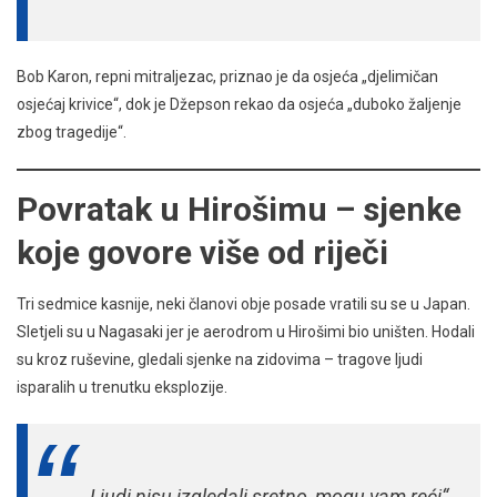
Bob Karon, repni mitraljezac, priznao je da osjeća „djelimičan
osjećaj krivice“, dok je Džepson rekao da osjeća „duboko žaljenje
zbog tragedije“.
Povratak u Hirošimu – sjenke
koje govore više od riječi
Tri sedmice kasnije, neki članovi obje posade vratili su se u Japan.
Sletjeli su u Nagasaki jer je aerodrom u Hirošimi bio uništen. Hodali
su kroz ruševine, gledali sjenke na zidovima – tragove ljudi
isparalih u trenutku eksplozije.
„Ljudi nisu izgledali sretno, mogu vam reći“,