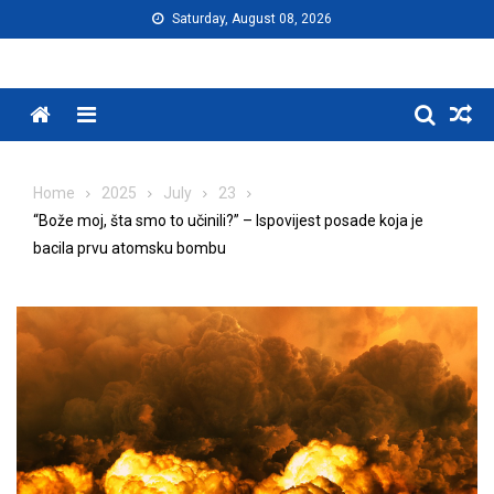
Skip
Saturday, August 08, 2026
to
content
Menu
Home
2025
July
23
“Bože moj, šta smo to učinili?” – Ispovijest posade koja je
bacila prvu atomsku bombu