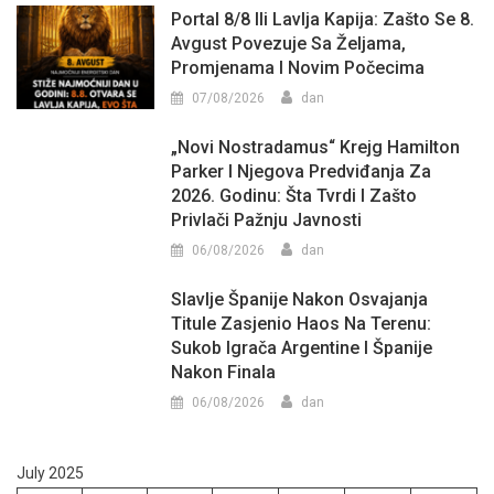
Portal 8/8 Ili Lavlja Kapija: Zašto Se 8.
Avgust Povezuje Sa Željama,
Promjenama I Novim Počecima
07/08/2026
dan
„Novi Nostradamus“ Krejg Hamilton
Parker I Njegova Predviđanja Za
2026. Godinu: Šta Tvrdi I Zašto
Privlači Pažnju Javnosti
06/08/2026
dan
Slavlje Španije Nakon Osvajanja
Titule Zasjenio Haos Na Terenu:
Sukob Igrača Argentine I Španije
Nakon Finala
06/08/2026
dan
July 2025