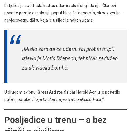
Letjelica je zadrhtala kad su udarni valovi stigli do nje. Članovi
posade pamte eksploziju poput blica fotoaparata, ali bez zvuka –
nevjerovatnu tišinu koja je uslijedila nakon udara.
„Mislio sam da će udarni val probiti trup“,
izjavio je Moris Džepson, tehničar zadužen
za aktivaciju bombe.
U drugom avionu,
Great Artiste
, fizičar Harold Agnju je potvrdio
putem poruke:
„To je to. Bomba je stvarno eksplodirala.“
Posljedice u trenu – a bez