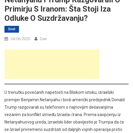
Primirju S Iranom: Šta Stoji Iza
Odluke O Suzdržavanju?
Svet
24/06/2025
Dan
U trenutku povećanih napetosti na Bliskom istoku, izraelski
premijer Benjamin Netanyahu i bivši američki predsjednik Donald
Trump razgovarali su telefonom o najnovijim dešavanjima
vezanim za konflikt između Izraela i Irana. Prema saopćenju iz
Netanyahuovog ureda, izraelski lider obavijestio je Trumpa da će
se Izrael privremeno suzdržati od daljnjih vojnih operacija protiv