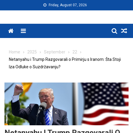
Skip
Friday, August 07, 2026
to
content
Menu
Home
2025
September
22
Netanyahu i Trump Razgovarali o Primirju s Iranom: Šta Stoji
Iza Odluke o Suzdržavanju?
Netanyahu I Trump Razgovarali O