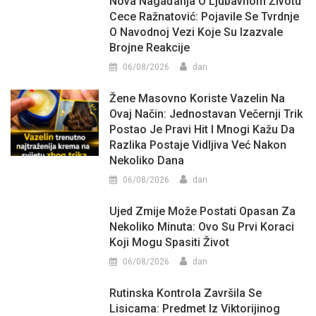
Nova Nagađanja O Ljubavnom Životu
Cece Ražnatović: Pojavile Se Tvrdnje
O Navodnoj Vezi Koje Su Izazvale
Brojne Reakcije
06/08/2026
dan
Žene Masovno Koriste Vazelin Na
Ovaj Način: Jednostavan Večernji Trik
Postao Je Pravi Hit I Mnogi Kažu Da
Razlika Postaje Vidljiva Već Nakon
Nekoliko Dana
06/08/2026
dan
Ujed Zmije Može Postati Opasan Za
Nekoliko Minuta: Ovo Su Prvi Koraci
Koji Mogu Spasiti Život
06/08/2026
dan
Rutinska Kontrola Završila Se
Lisicama: Predmet Iz Viktorijinog