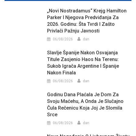
„Novi Nostradamus“ Krejg Hamilton
Parker I Njegova Predviđanja Za
2026. Godinu: Šta Tvrdi I Zašto
Privlači Pažnju Javnosti
06/08/2026
dan
Slavlje Španije Nakon Osvajanja
Titule Zasjenio Haos Na Terenu:
Sukob Igrača Argentine I Španije
Nakon Finala
06/08/2026
dan
Godinu Dana Plaćala Je Dom Za
Svoju Maćehu, A Onda Je Slučajno
Čula Rečenicu Koja Joj Je Slomila
Srce
06/08/2026
dan