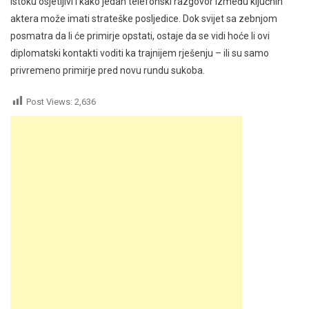
istoku osjetljivi i kako jedan telefonski razgovor između ključnih
aktera može imati strateške posljedice. Dok svijet sa zebnjom
posmatra da li će primirje opstati, ostaje da se vidi hoće li ovi
diplomatski kontakti voditi ka trajnijem rješenju – ili su samo
privremeno primirje pred novu rundu sukoba.
Post Views:
2,636