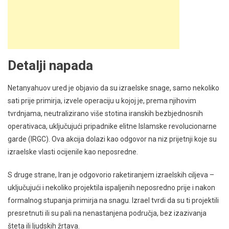
Detalji napada
Netanyahuov ured je objavio da su izraelske snage, samo nekoliko
sati prije primirja, izvele operaciju u kojoj je, prema njihovim
tvrdnjama, neutralizirano više stotina iranskih bezbjednosnih
operativaca, uključujući pripadnike elitne Islamske revolucionarne
garde (IRGC). Ova akcija dolazi kao odgovor na niz prijetnji koje su
izraelske vlasti ocijenile kao neposredne.
S druge strane, Iran je odgovorio raketiranjem izraelskih ciljeva –
uključujući i nekoliko projektila ispaljenih neposredno prije i nakon
formalnog stupanja primirja na snagu. Izrael tvrdi da su ti projektili
presretnuti ili su pali na nenastanjena područja, bez izazivanja
šteta ili ljudskih žrtava.