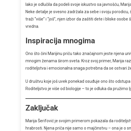
Iako je odlučila da podeli svoje iskustvo sa javnošću, Marij
Neke detalje je svesno zadržala za sebe i svoju porodicu, 
traži “više” i “još”, njen izbor da zaštiti dete i bliske oso
vredna.
Inspiracija mnogima
Ono što čini Marijinu priču tako značajnom jeste njena unive
mnogim ženama širom sveta. Kroz svoj primer, Marija razbi
roditeljstva i emocionalna snaga potrebna da se ostvari ž
U društvu koje još uvek ponekad osuđuje ono što odstupa o
Roditeljstvo je više od biologije – to je odluka da pružimo l
Zaključak
Marija Šerifović je svojim primerom pokazala da roditeljstv
hrabrosti. Njena priča nije samo o majčinstvu – ona je o sn