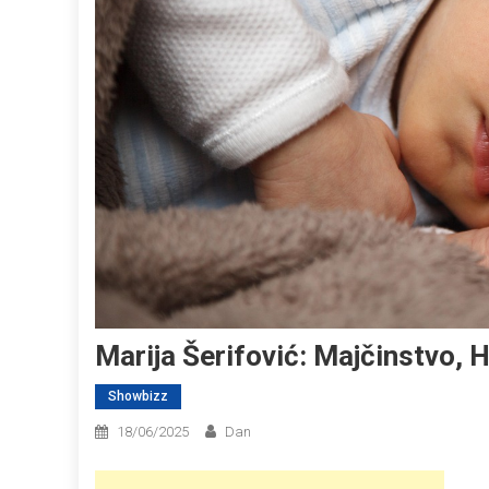
Marija Šerifović: Majčinstvo, 
Showbizz
18/06/2025
Dan