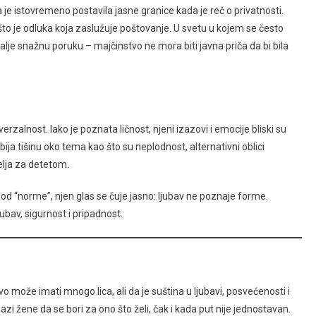
a je istovremeno postavila jasne granice kada je reč o privatnosti.
što je odluka koja zaslužuje poštovanje. U svetu u kojem se često
be šalje snažnu poruku – majčinstvo ne mora biti javna priča da bi bila
rzalnost. Iako je poznata ličnost, njeni izazovi i emocije bliski su
ja tišinu oko tema kao što su neplodnost, alternativni oblici
elja za detetom.
d “norme”, njen glas se čuje jasno: ljubav ne poznaje forme.
jubav, sigurnost i pripadnost.
o može imati mnogo lica, ali da je suština u ljubavi, posvećenosti i
azi žene da se bori za ono što želi, čak i kada put nije jednostavan.