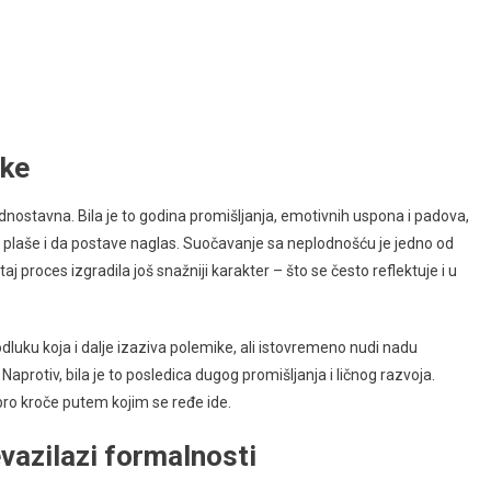
uke
ednostavna. Bila je to godina promišljanja, emotivnih uspona i padova,
 plaše i da postave naglas. Suočavanje sa neplodnošću je jedno od
aj proces izgradila još snažniji karakter – što se često reflektuje i u
luku koja i dalje izaziva polemike, ali istovremeno nudi nadu
aprotiv, bila je to posledica dugog promišljanja i ličnog razvoja.
abro kroče putem kojim se ređe ide.
vazilazi formalnosti