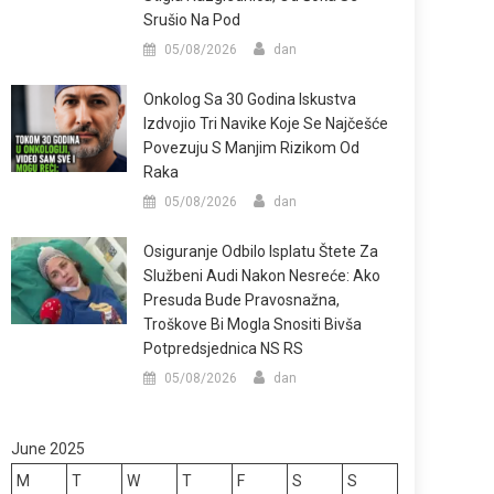
Srušio Na Pod
05/08/2026
dan
Onkolog Sa 30 Godina Iskustva
Izdvojio Tri Navike Koje Se Najčešće
Povezuju S Manjim Rizikom Od
Raka
05/08/2026
dan
Osiguranje Odbilo Isplatu Štete Za
Službeni Audi Nakon Nesreće: Ako
Presuda Bude Pravosnažna,
Troškove Bi Mogla Snositi Bivša
Potpredsjednica NS RS
05/08/2026
dan
June 2025
M
T
W
T
F
S
S