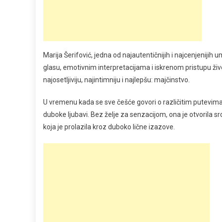
Marija Šerifović, jedna od najautentičnijih i najcenjeni
glasu, emotivnim interpretacijama i iskrenom pristupu živo
najosetljiviju, najintimniju i najlepšu: majčinstvo.
U vremenu kada se sve češće govori o različitim putevima do
duboke ljubavi. Bez želje za senzacijom, ona je otvorila sr
koja je prolazila kroz duboko lične izazove.