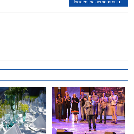
Incident na aerodromu u Beogradu: Gde je granica između bezbednosti i ljudskih prava?