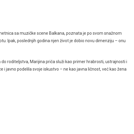
jih umetnica sa muzičke scene Balkana, poznata je po svom snažnom
tu. Ipak, poslednjih godina njen život je dobio novu dimenziju – onu
 roditeljstva, Marijina priča služi kao primer hrabrosti, ustrajnosti i
ce i javno podelila svoje iskustvo – ne kao javna ličnost, već kao žena