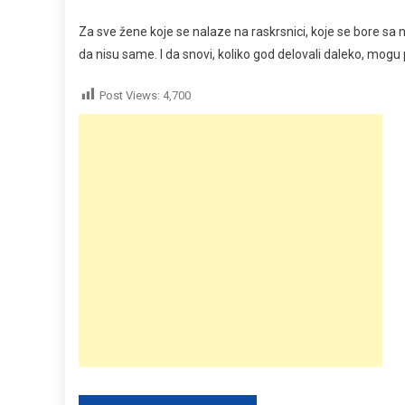
Za sve žene koje se nalaze na raskrsnici, koje se bore sa 
da nisu same. I da snovi, koliko god delovali daleko, mogu 
Post Views:
4,700