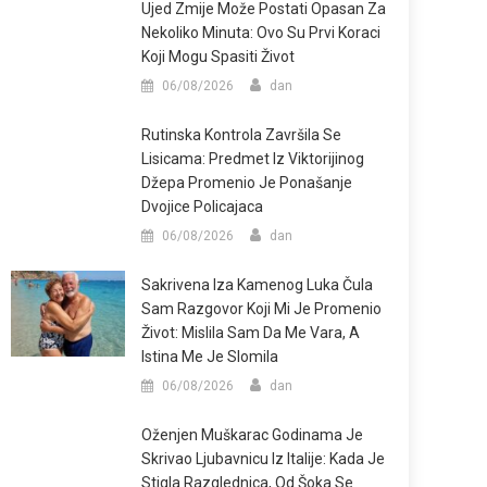
Ujed Zmije Može Postati Opasan Za
Nekoliko Minuta: Ovo Su Prvi Koraci
Koji Mogu Spasiti Život
06/08/2026
dan
Rutinska Kontrola Završila Se
Lisicama: Predmet Iz Viktorijinog
Džepa Promenio Je Ponašanje
Dvojice Policajaca
06/08/2026
dan
Sakrivena Iza Kamenog Luka Čula
Sam Razgovor Koji Mi Je Promenio
Život: Mislila Sam Da Me Vara, A
Istina Me Je Slomila
06/08/2026
dan
Oženjen Muškarac Godinama Je
Skrivao Ljubavnicu Iz Italije: Kada Je
Stigla Razglednica, Od Šoka Se