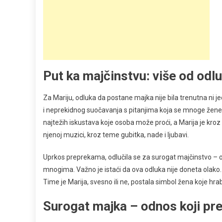
Put ka majčinstvu: više od odl
Za Mariju, odluka da postane majka nije bila trenutna ni j
i neprekidnog suočavanja s pitanjima koja se mnoge žene
najtežih iskustava koje osoba može proći, a Marija je kroz t
njenoj muzici, kroz teme gubitka, nade i ljubavi.
Uprkos preprekama, odlučila se za surogat majčinstvo – od
mnogima. Važno je istaći da ova odluka nije doneta olako. N
Time je Marija, svesno ili ne, postala simbol žena koje hr
Surogat majka – odnos koji pre