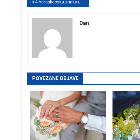
Post
4 horoskopska znaka ulaze u novu fazu života u julu 2025: Snaga raste, strah nestaje
navigation
Dan
POVEZANE OBJAVE