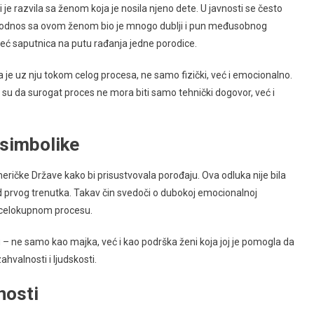
i je razvila sa ženom koja je nosila njeno dete. U javnosti se često
in odnos sa ovom ženom bio je mnogo dublji i pun međusobnog
 već saputnica na putu rađanja jedne porodice.
 je uz nju tokom celog procesa, ne samo fizički, već i emocionalno.
su da surogat proces ne mora biti samo tehnički dogovor, već i
 simbolike
eričke Države kako bi prisustvovala porođaju. Ova odluka nije bila
d prvog trenutka. Takav čin svedoči o dubokoj emocionalnoj
a celokupnom procesu.
 – ne samo kao majka, već i kao podrška ženi koja joj je pomogla da
ahvalnosti i ljudskosti.
nosti