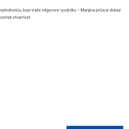
neplodnošću, koje traže odgovore i podršku – Marijina priča je dokaz
postati stvarnost.