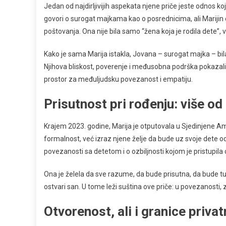
Jedan od najdirljivijih aspekata njene priče jeste odnos koj
govori o surogat majkama kao o posrednicima, ali Marij
poštovanja. Ona nije bila samo “žena koja je rodila dete”,
Kako je sama Marija istakla, Jovana – surogat majka – bila
Njihova bliskost, poverenje i međusobna podrška pokazali 
prostor za međuljudsku povezanost i empatiju.
Prisutnost pri rođenju: više od
Krajem 2023. godine, Marija je otputovala u Sjedinjene Am
formalnost, već izraz njene želje da bude uz svoje dete o
povezanosti sa detetom i o ozbiljnosti kojom je pristupil
Ona je želela da sve razume, da bude prisutna, da bude tu
ostvari san. U tome leži suština ove priče: u povezanosti, z
Otvorenost, ali i granice privat