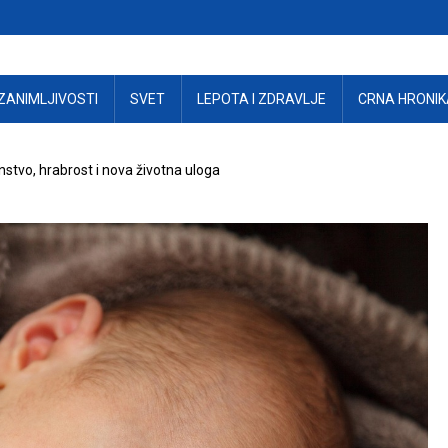
ZANIMLJIVOSTI
SVET
LEPOTA I ZDRAVLJE
CRNA HRONIK
instvo, hrabrost i nova životna uloga