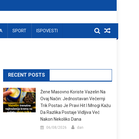
A
SPORT
ISPOVESTI
RECENT POSTS
Žene Masovno Koriste Vazelin Na
Ovaj Način: Jednostavan Večernji
Trik Postao Je Pravi Hit I Mnogi Kažu
Da Razlika Postaje Vidljiva Već
Nakon Nekoliko Dana
06/08/2026
dan