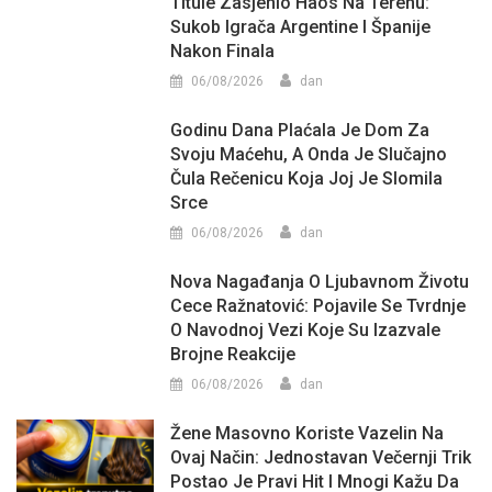
Titule Zasjenio Haos Na Terenu:
Sukob Igrača Argentine I Španije
Nakon Finala
06/08/2026
dan
Godinu Dana Plaćala Je Dom Za
Svoju Maćehu, A Onda Je Slučajno
Čula Rečenicu Koja Joj Je Slomila
Srce
06/08/2026
dan
Nova Nagađanja O Ljubavnom Životu
Cece Ražnatović: Pojavile Se Tvrdnje
O Navodnoj Vezi Koje Su Izazvale
Brojne Reakcije
06/08/2026
dan
Žene Masovno Koriste Vazelin Na
Ovaj Način: Jednostavan Večernji Trik
Postao Je Pravi Hit I Mnogi Kažu Da