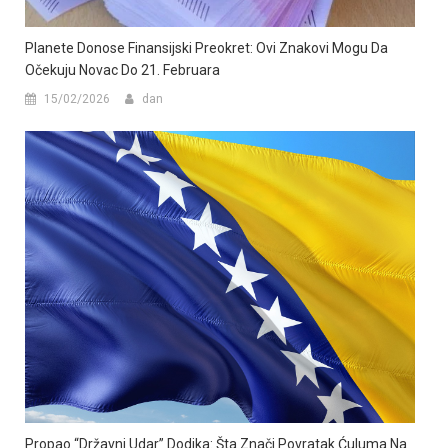
Planete Donose Finansijski Preokret: Ovi Znakovi Mogu Da
Očekuju Novac Do 21. Februara
15/02/2026
dan
Propao “državni Udar” Dodika: Šta Znači Povratak Ćuluma Na