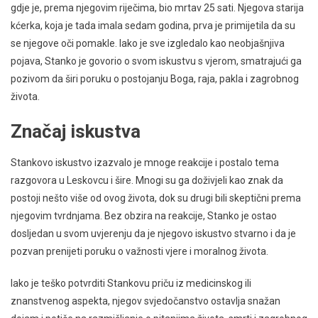
gdje je, prema njegovim riječima, bio mrtav 25 sati. Njegova starija
kćerka, koja je tada imala sedam godina, prva je primijetila da su
se njegove oči pomakle. Iako je sve izgledalo kao neobjašnjiva
pojava, Stanko je govorio o svom iskustvu s vjerom, smatrajući ga
pozivom da širi poruku o postojanju Boga, raja, pakla i zagrobnog
života.
Značaj iskustva
Stankovo iskustvo izazvalo je mnoge reakcije i postalo tema
razgovora u Leskovcu i šire. Mnogi su ga doživjeli kao znak da
postoji nešto više od ovog života, dok su drugi bili skeptični prema
njegovim tvrdnjama. Bez obzira na reakcije, Stanko je ostao
dosljedan u svom uvjerenju da je njegovo iskustvo stvarno i da je
pozvan prenijeti poruku o važnosti vjere i moralnog života.
Iako je teško potvrditi Stankovu priču iz medicinskog ili
znanstvenog aspekta, njegov svjedočanstvo ostavlja snažan