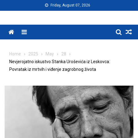
Skip
Friday, August 07, 2026
to
content
Menu
Home
2025
May
28
Nevjerojatno iskustvo Stanka Uroševića iz Leskovca:
Povratak iz mrtvih i viđenje zagrobnog života