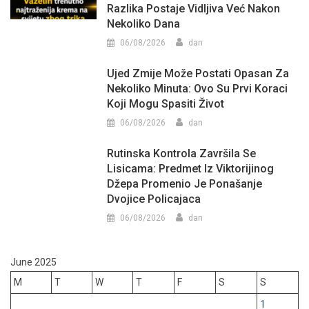
Razlika Postaje Vidljiva Već Nakon
Nekoliko Dana
06/08/2026
dan
Ujed Zmije Može Postati Opasan Za
Nekoliko Minuta: Ovo Su Prvi Koraci
Koji Mogu Spasiti Život
06/08/2026
dan
Rutinska Kontrola Završila Se
Lisicama: Predmet Iz Viktorijinog
Džepa Promenio Je Ponašanje
Dvojice Policajaca
06/08/2026
dan
June 2025
M
T
W
T
F
S
S
1