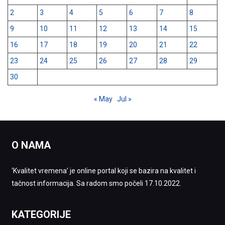
2
3
4
5
6
7
8
9
10
11
12
13
14
15
16
17
18
19
20
21
22
23
24
25
26
27
28
29
30
« May
Jul »
O NAMA
‘Kvalitet vremena’ je online portal koji se bazira na kvalitet i
tačnost informacija. Sa radom smo počeli 17.10.2022.
KATEGORIJE