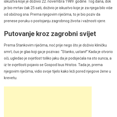
iskustva koje je doživio 22. novembra 1989. godine. Tog dana, dok
je bio mrtav čak 25 sati, doživio je iskustvo koje je za njega bilo više
od običnog sna. Prema njegovim riječima, to je bio poziv da
prenese poruku o postojanju zagrobnog života i važnosti vjere.
Putovanje kroz zagrobni svijet
Prema Stankovim riječima, noć prije nego što je doživio kliničku
smrt, čuo je glas koji ga je pozivao: “Stanko, ustani!” Kada je otvorio
oči, ugledao je svjetlost toliko jaku da je podsjećala na sto sunca, a
iz te svjetlosti pojavio se Gospod Isus Hristos. Tada je, prema
njegovim riječima, vidio svoje tijelo kako leži pored njegove žene u
krevetu.