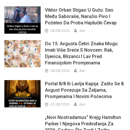
Viktor Orban Stigao U Guču: Seo
Među Saboraše, Naručio Pivo I
Poželeo Da Proba Hajdučki Ćevap
08/08/2026
dan
Do 15. Avgusta Četiri Znaka Mogu
Imati Više Sreće S Novcem: Rak,
Djevica, Blizanci I Lav Pred
Finansijskim Promjenama
08/08/2026
dan
Portal 8/8 Ili Lavlja Kapija: Zašto Se 8.
Avgust Povezuje Sa Željama,
Promjenama I Novim Počecima
07/08/2026
dan
„Novi Nostradamus“ Krejg Hamilton
Parker I Njegova Predviđanja Za