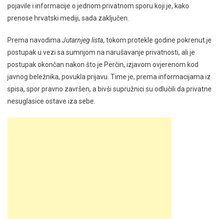
pojavile i informacije o jednom privatnom sporu koji je, kako
prenose hrvatski mediji, sada zaključen.
Prema navodima
Jutarnjeg lista
, tokom protekle godine pokrenut je
postupak u vezi sa sumnjom na narušavanje privatnosti, ali je
postupak okončan nakon što je Perčin, izjavom ovjerenom kod
javnog beležnika, povukla prijavu. Time je, prema informacijama iz
spisa, spor pravno završen, a bivši supružnici su odlučili da privatne
nesuglasice ostave iza sebe.