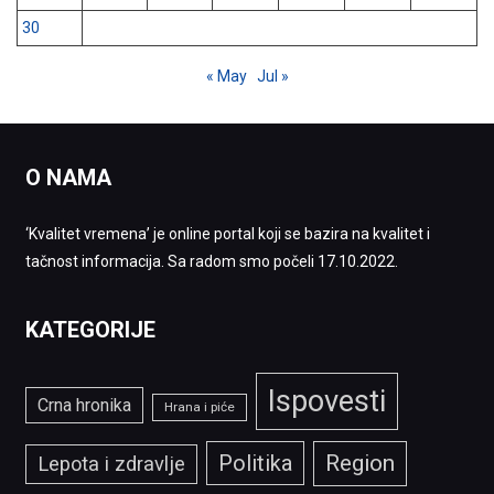
30
« May
Jul »
O NAMA
‘Kvalitet vremena’ je online portal koji se bazira na kvalitet i
tačnost informacija. Sa radom smo počeli 17.10.2022.
KATEGORIJE
Ispovesti
Crna hronika
Hrana i piće
Politika
Region
Lepota i zdravlje