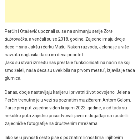
Perčin i Otašević upoznali su se na snimanju serije
Zora
dubrovačka
, a venčali su se 2018. godine. Zajedno imaju dvoje
dece – sina Jakšu i ćerku Mašu. Nakon razvoda, Jelena je u više
navrata naglasila da su im deca prioritet:
„Iako su stvari između nas prestale funkcionisati na način na koji
smo želeli, naša deca su uvek bila na prvom mestu“, izjavila je tada
glumica.
Danas, oboje nastavljaju karijeru i privatni život odvojeno. Jelena
Perčin trenutno je u vezi sa poznatim muzičarem Antom Gelom.
Par je prvi put zajedno viđen krajem 2023. godine, a od tada su
nekoliko puta zajedno prisustvovali javnim događajima i podelili
zajedničke fotografije na društvenim mrežama.
Iako se u javnosti često piše o poznatim ličnostima i njihovim