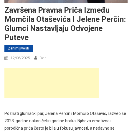
Završena Pravna Priča Između
Momčila Otaševića I Jelene Perčin:
Glumci Nastavljaju Odvojene
Puteve
Zanimljivosti
12/06/2025
Dan
Poznati glumački par, Jelena Perčin i Momčilo Otašević, razveo se
2023. godine nakon četiri godine braka. Njihova emotivna i
porodična priča često je bila u fokusu javnosti, a nedavno se