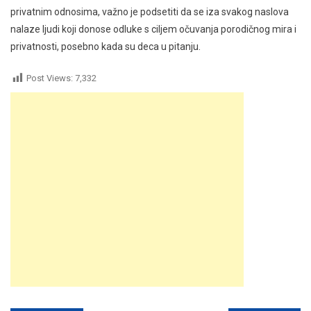
privatnim odnosima, važno je podsetiti da se iza svakog naslova
nalaze ljudi koji donose odluke s ciljem očuvanja porodičnog mira i
privatnosti, posebno kada su deca u pitanju.
Post Views:
7,332