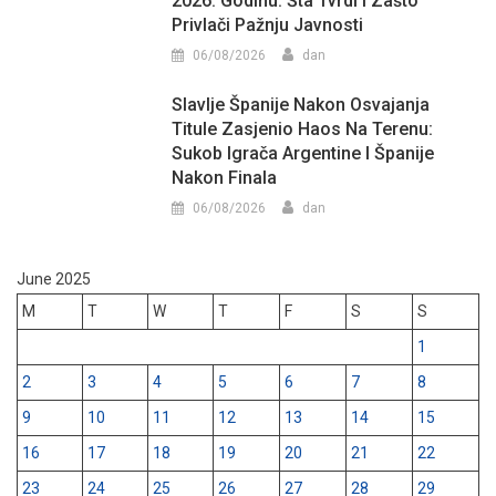
2026. Godinu: Šta Tvrdi I Zašto
Privlači Pažnju Javnosti
06/08/2026
dan
Slavlje Španije Nakon Osvajanja
Titule Zasjenio Haos Na Terenu:
Sukob Igrača Argentine I Španije
Nakon Finala
06/08/2026
dan
June 2025
M
T
W
T
F
S
S
1
2
3
4
5
6
7
8
9
10
11
12
13
14
15
16
17
18
19
20
21
22
23
24
25
26
27
28
29