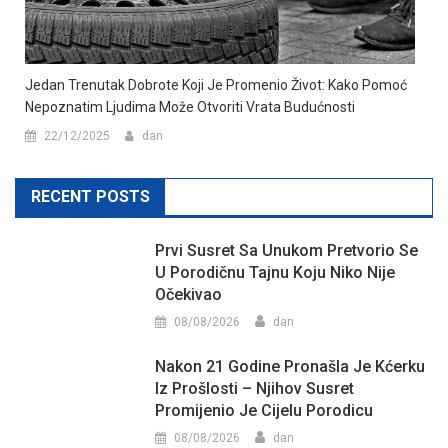
Jedan Trenutak Dobrote Koji Je Promenio Život: Kako Pomoć
Nepoznatim Ljudima Može Otvoriti Vrata Budućnosti
22/12/2025
dan
RECENT POSTS
Prvi Susret Sa Unukom Pretvorio Se
U Porodičnu Tajnu Koju Niko Nije
Očekivao
08/08/2026
dan
Nakon 21 Godine Pronašla Je Kćerku
Iz Prošlosti – Njihov Susret
Promijenio Je Cijelu Porodicu
08/08/2026
dan