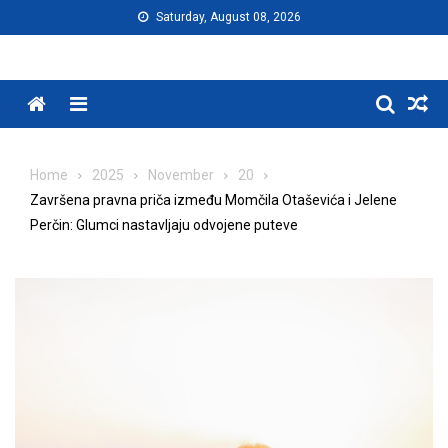
Skip
Saturday, August 08, 2026
to
content
Menu
Home
2025
November
20
Završena pravna priča između Momčila Otaševića i Jelene
Perčin: Glumci nastavljaju odvojene puteve