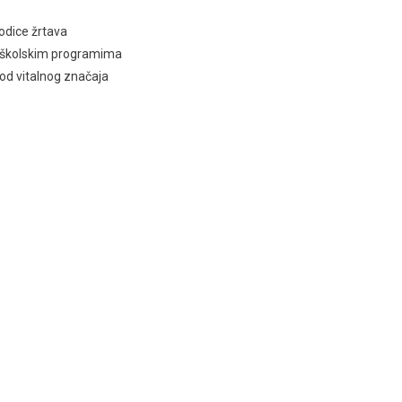
rodice žrtava
u školskim programima
 od vitalnog značaja