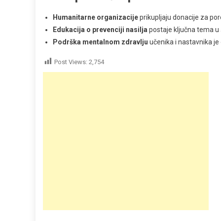
Humanitarne organizacije
prikupljaju donacije za po
Edukacija o prevenciji nasilja
postaje ključna tema 
Podrška mentalnom zdravlju
učenika i nastavnika je
Post Views:
2,754