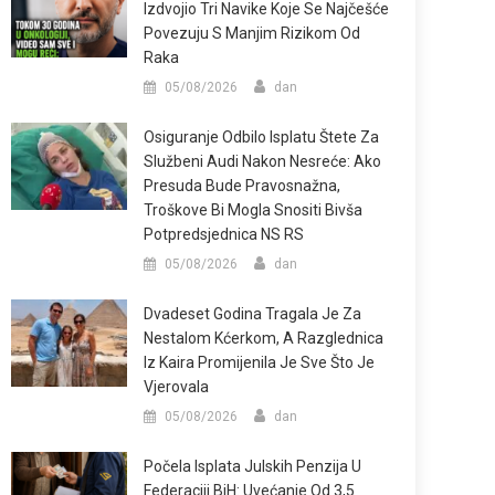
Izdvojio Tri Navike Koje Se Najčešće
Povezuju S Manjim Rizikom Od
Raka
05/08/2026
dan
Osiguranje Odbilo Isplatu Štete Za
Službeni Audi Nakon Nesreće: Ako
Presuda Bude Pravosnažna,
Troškove Bi Mogla Snositi Bivša
Potpredsjednica NS RS
05/08/2026
dan
Dvadeset Godina Tragala Je Za
Nestalom Kćerkom, A Razglednica
Iz Kaira Promijenila Je Sve Što Je
Vjerovala
05/08/2026
dan
Počela Isplata Julskih Penzija U
Federaciji BiH: Uvećanje Od 3,5