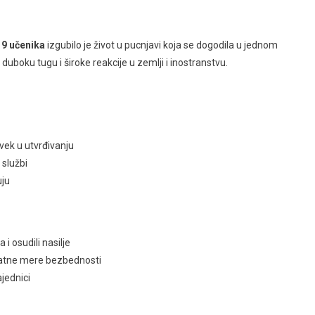
e
9 učenika
izgubilo je život u pucnjavi koja se dogodila u jednom
uboku tugu i široke reakcije u zemlji i inostranstvu.
u
uvek u utvrđivanju
 službi
uju
i osudili nasilje
atne mere bezbednosti
ajednici