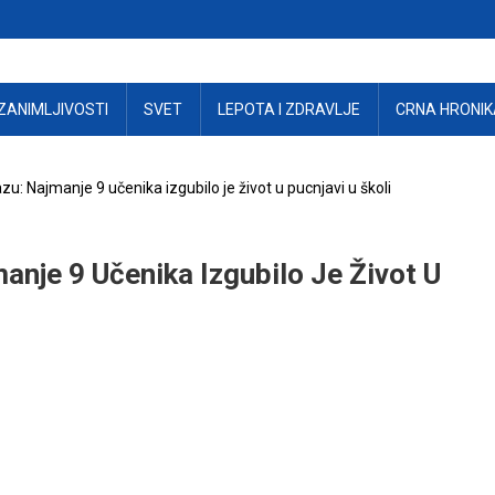
ZANIMLJIVOSTI
SVET
LEPOTA I ZDRAVLJE
CRNA HRONIK
zu: Najmanje 9 učenika izgubilo je život u pucnjavi u školi
anje 9 Učenika Izgubilo Je Život U