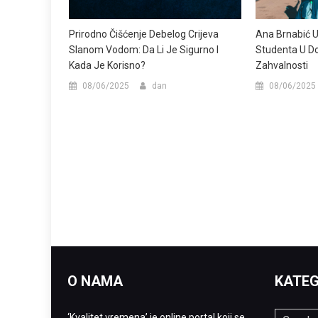
Prirodno Čišćenje Debelog Crijeva
Ana Brnabić U
Slanom Vodom: Da Li Je Sigurno I
Studenta U Do
Kada Je Korisno?
Zahvalnosti
08/06/2025
dan
08/06/2025
O NAMA
KATEG
‘Kvalitet vremena’ je online portal koji se