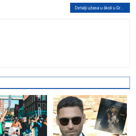
Detalji užasa u školi u Grazu: Raste broj mrtvih, poznat i napadač