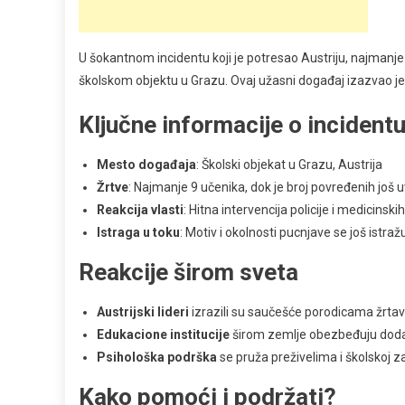
U šokantnom incidentu koji je potresao Austriju, najmanj
školskom objektu u Grazu. Ovaj užasni događaj izazvao je d
Ključne informacije o incident
Mesto događaja
: Školski objekat u Grazu, Austrija
Žrtve
: Najmanje 9 učenika, dok je broj povređenih još 
Reakcija vlasti
: Hitna intervencija policije i medicinskih
Istraga u toku
: Motiv i okolnosti pucnjave se još istraž
Reakcije širom sveta
Austrijski lideri
izrazili su saučešće porodicama žrtava 
Edukacione institucije
širom zemlje obezbeđuju dod
Psihološka podrška
se pruža preživelima i školskoj z
Kako pomoći i podržati?