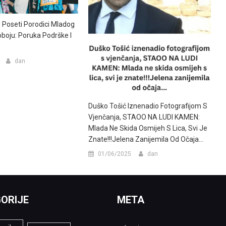
 Poseti Porodici Mladog
boju: Poruka Podrške I
dan
Duško Tošić Iznenadio Fotografijom S
Vjenčanja, STAOO NA LUDI KAMEN:
Mlada Ne Skida Osmijeh S Lica, Svi Je
Znate!!!Jelena Zanijemila Od Očaja…
01/06/2025
dan
ORIJE
META