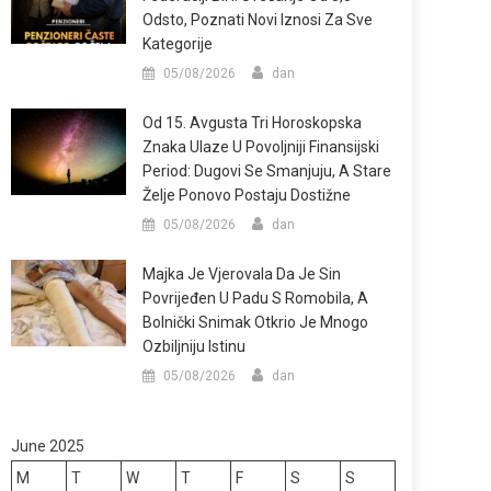
Odsto, Poznati Novi Iznosi Za Sve
Kategorije
05/08/2026
dan
Od 15. Avgusta Tri Horoskopska
Znaka Ulaze U Povoljniji Finansijski
Period: Dugovi Se Smanjuju, A Stare
Želje Ponovo Postaju Dostižne
05/08/2026
dan
Majka Je Vjerovala Da Je Sin
Povrijeđen U Padu S Romobila, A
Bolnički Snimak Otkrio Je Mnogo
Ozbiljniju Istinu
05/08/2026
dan
June 2025
M
T
W
T
F
S
S