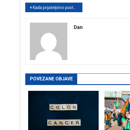
Post
Kada prijateljstvo postane jednosmerna ulica: Iskustvo koje nas uči o granicama
navigation
Dan
POVEZANE OBJAVE