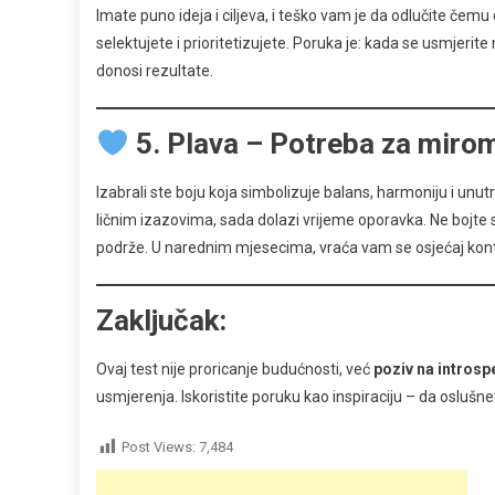
Imate puno ideja i ciljeva, i teško vam je da odlučite če
selektujete i prioritetizujete. Poruka je: kada se usmjerit
donosi rezultate.
5. Plava – Potreba za miro
Izabrali ste boju koja simbolizuje balans, harmoniju i unutr
ličnim izazovima, sada dolazi vrijeme oporavka. Ne bojte s
podrže. U narednim mjesecima, vraća vam se osjećaj kontr
Zaključak:
Ovaj test nije proricanje budućnosti, već
poziv na introsp
usmjerenja. Iskoristite poruku kao inspiraciju – da oslušnet
Post Views:
7,484