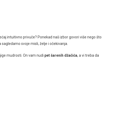
jećaj intuitivno privuče? Ponekad naš izbor govori više nego što
a sagledamo svoje misli, želje i očekivanja.
jige mudrosti. On vam nudi
pet šarenih džačića
, a vi treba da