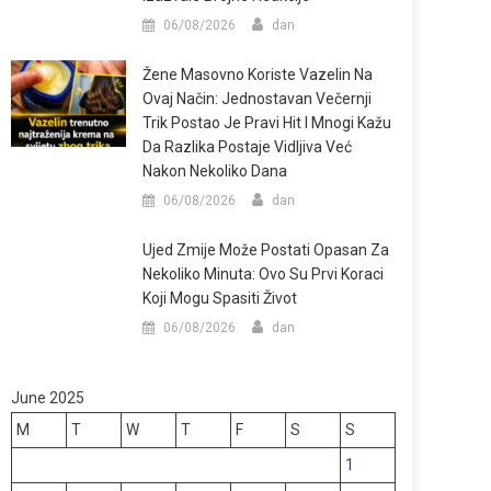
06/08/2026
dan
Žene Masovno Koriste Vazelin Na
Ovaj Način: Jednostavan Večernji
Trik Postao Je Pravi Hit I Mnogi Kažu
Da Razlika Postaje Vidljiva Već
Nakon Nekoliko Dana
06/08/2026
dan
Ujed Zmije Može Postati Opasan Za
Nekoliko Minuta: Ovo Su Prvi Koraci
Koji Mogu Spasiti Život
06/08/2026
dan
June 2025
M
T
W
T
F
S
S
1