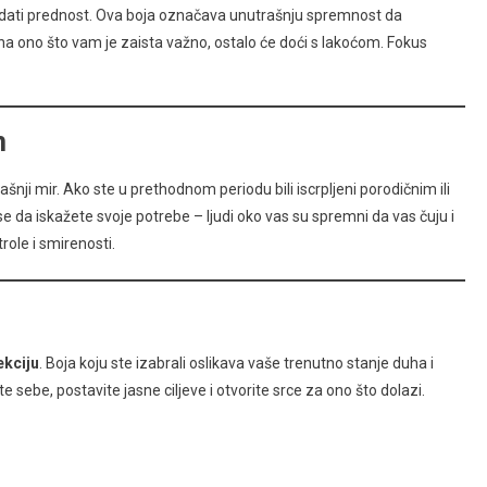
mu dati prednost. Ova boja označava unutrašnju spremnost da
e na ono što vam je zaista važno, ostalo će doći s lakoćom. Fokus
m
ašnji mir. Ako ste u prethodnom periodu bili iscrpljeni porodičnim ili
e da iskažete svoje potrebe – ljudi oko vas su spremni da vas čuju i
ole i smirenosti.
ekciju
. Boja koju ste izabrali oslikava vaše trenutno stanje duha i
e sebe, postavite jasne ciljeve i otvorite srce za ono što dolazi.