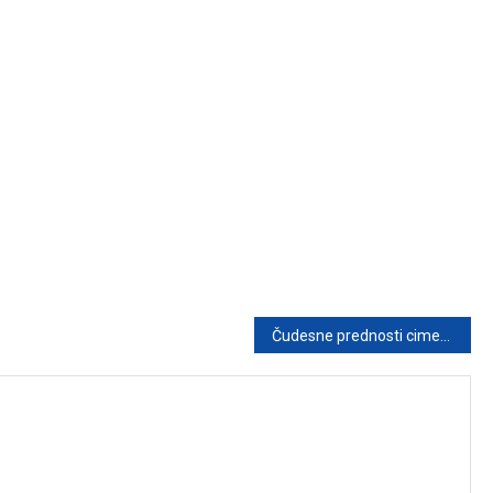
Čudesne prednosti cimeta: Kako ga koristiti za podršku zdravlju i vitkoj liniji