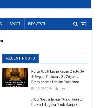
A
SPORT
ISPOVESTI
ost
RECENT POSTS
Portal 8/8 Ili Lavlja Kapija: Zašto Se
8. Avgust Povezuje Sa Željama,
Promjenama I Novim Počecima
07/08/2026
dan
„Novi Nostradamus“ Krejg Hamilton
Parker I Njegova Predviđanja Za