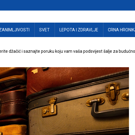
ZANIMLJIVOSTI
SVET
LEPOTA I ZDRAVLJE
CRNA HRONIK
rite džačić i saznajte poruku koju vam vaša podsvijest šalje za budućn