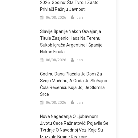
2026. Godinu: Šta Tvrdi I Zašto
Privlači Pažnju Javnosti
06/08/2026
dan
Slavlje Španije Nakon Osvajanja
Titule Zasjenio Haos Na Terenu:
Sukob Igrača Argentine I Španije
Nakon Finala
06/08/2026
dan
Godinu Dana Plaćala Je Dom Za
Svoju Maćehu, A Onda Je Slučajno
Čula Rečenicu Koja Joj Je Slomila
Srce
06/08/2026
dan
Nova Nagađanja O Ljubavnom
Životu Cece Ražnatović: Pojavile Se
Tvrdnje O Navodnoj Vezi Koje Su
Izazvale Brojne Reakcije