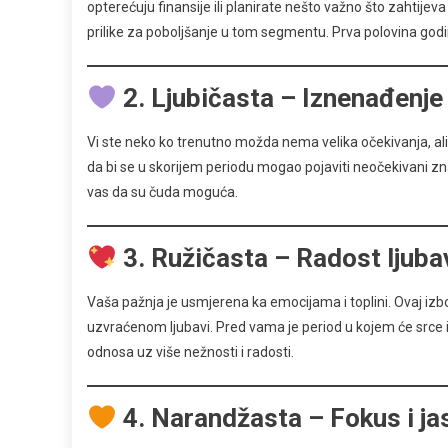
opterećuju finansije ili planirate nešto važno što zahtijev
prilike za poboljšanje u tom segmentu. Prva polovina godi
2. Ljubičasta – Iznenađenje 
Vi ste neko ko trenutno možda nema velika očekivanja, ali
da bi se u skorijem periodu mogao pojaviti neočekivani zna
vas da su čuda moguća.
3. Ružičasta – Radost ljuba
Vaša pažnja je usmjerena ka emocijama i toplini. Ovaj iz
uzvraćenom ljubavi. Pred vama je period u kojem će srce i
odnosa uz više nežnosti i radosti.
4. Narandžasta – Fokus i j