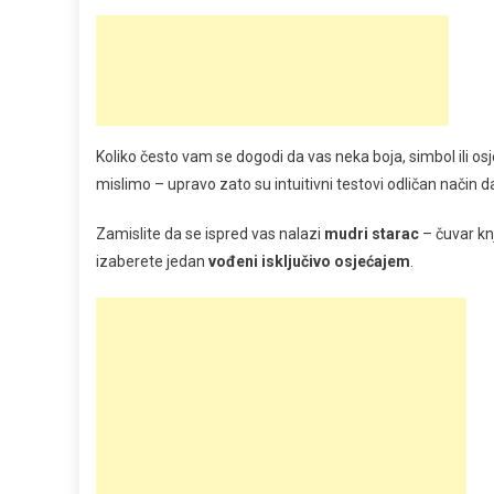
Koliko često vam se dogodi da vas neka boja, simbol ili os
mislimo – upravo zato su intuitivni testovi odličan način d
Zamislite da se ispred vas nalazi
mudri starac
– čuvar kn
izaberete jedan
vođeni isključivo osjećajem
.