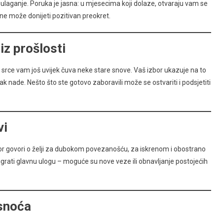
a ulaganje. Poruka je jasna: u mjesecima koji dolaze, otvaraju vam se
ne može donijeti pozitivan preokret.
iz prošlosti
 srce vam još uvijek čuva neke stare snove. Vaš izbor ukazuje na to
k nade. Nešto što ste gotovo zaboravili može se ostvariti i podsjetiti
vi
bor govori o želji za dubokom povezanošću, za iskrenom i obostrano
grati glavnu ulogu – moguće su nove veze ili obnavljanje postojećih
asnoća