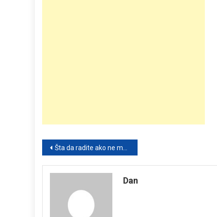
Post
Šta da radite ako ne možete da odete na groblje za Zadušnice? Jedno je obavezno
navigation
Dan