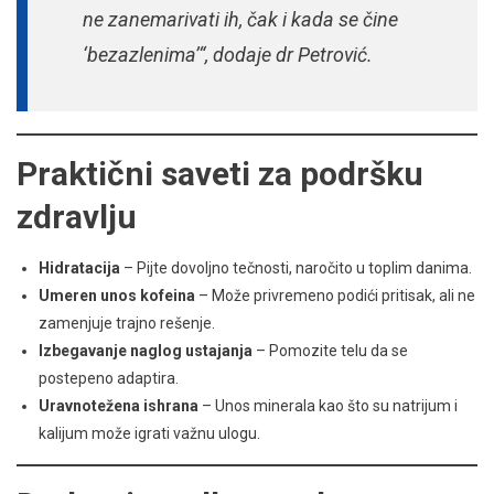
ne zanemarivati ih, čak i kada se čine
‘bezazlenima’“, dodaje dr Petrović.
Praktični saveti za podršku
zdravlju
Hidratacija
– Pijte dovoljno tečnosti, naročito u toplim danima.
Umeren unos kofeina
– Može privremeno podići pritisak, ali ne
zamenjuje trajno rešenje.
Izbegavanje naglog ustajanja
– Pomozite telu da se
postepeno adaptira.
Uravnotežena ishrana
– Unos minerala kao što su natrijum i
kalijum može igrati važnu ulogu.