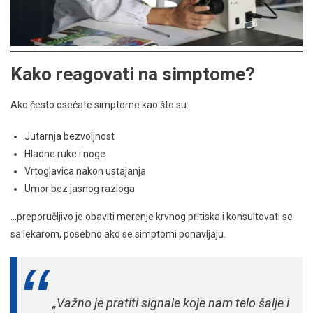
Kako reagovati na simptome?
Ako često osećate simptome kao što su:
Jutarnja bezvoljnost
Hladne ruke i noge
Vrtoglavica nakon ustajanja
Umor bez jasnog razloga
…preporučljivo je obaviti merenje krvnog pritiska i konsultovati se
sa lekarom, posebno ako se simptomi ponavljaju.
„Važno je pratiti signale koje nam telo šalje i