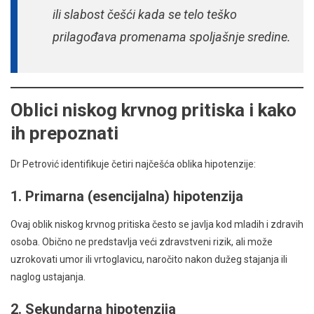
ili slabost češći kada se telo teško
prilagođava promenama spoljašnje sredine.
Oblici niskog krvnog pritiska i kako
ih prepoznati
Dr Petrović identifikuje četiri najčešća oblika hipotenzije:
1. Primarna (esencijalna) hipotenzija
Ovaj oblik niskog krvnog pritiska često se javlja kod mladih i zdravih
osoba. Obično ne predstavlja veći zdravstveni rizik, ali može
uzrokovati umor ili vrtoglavicu, naročito nakon dužeg stajanja ili
naglog ustajanja.
2. Sekundarna hipotenzija