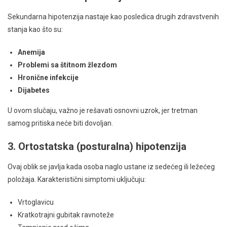
Sekundarna hipotenzija nastaje kao posledica drugih zdravstvenih
stanja kao što su:
Anemija
Problemi sa štitnom žlezdom
Hronične infekcije
Dijabetes
U ovom slučaju, važno je rešavati osnovni uzrok, jer tretman
samog pritiska neće biti dovoljan.
3. Ortostatska (posturalna) hipotenzija
Ovaj oblik se javlja kada osoba naglo ustane iz sedećeg ili ležećeg
položaja. Karakteristični simptomi uključuju:
Vrtoglavicu
Kratkotrajni gubitak ravnoteže