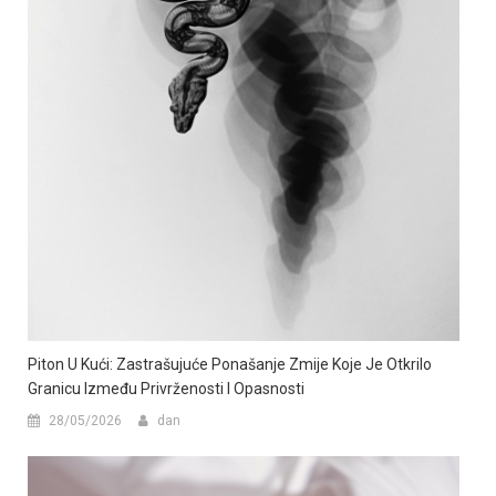
Piton U Kući: Zastrašujuće Ponašanje Zmije Koje Je Otkrilo
Granicu Između Privrženosti I Opasnosti
28/05/2026
dan