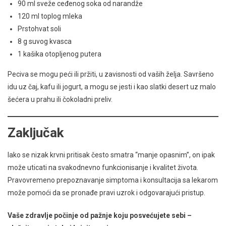
90 ml sveže ceđenog soka od narandže
120 ml toplog mleka
Prstohvat soli
8 g suvog kvasca
1 kašika otopljenog putera
Peciva se mogu peći ili pržiti, u zavisnosti od vaših želja. Savršeno
idu uz čaj, kafu ili jogurt, a mogu se jesti i kao slatki desert uz malo
šećera u prahu ili čokoladni preliv.
Zaključak
Iako se nizak krvni pritisak često smatra “manje opasnim”, on ipak
može uticati na svakodnevno funkcionisanje i kvalitet života.
Pravovremeno prepoznavanje simptoma i konsultacija sa lekarom
može pomoći da se pronađe pravi uzrok i odgovarajući pristup.
Vaše zdravlje počinje od pažnje koju posvećujete sebi –