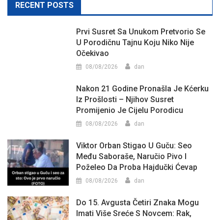
RECENT POSTS
Prvi Susret Sa Unukom Pretvorio Se
U Porodičnu Tajnu Koju Niko Nije
Očekivao
08/08/2026
dan
Nakon 21 Godine Pronašla Je Kćerku
Iz Prošlosti – Njihov Susret
Promijenio Je Cijelu Porodicu
08/08/2026
dan
Viktor Orban Stigao U Guču: Seo
Među Saboraše, Naručio Pivo I
Poželeo Da Proba Hajdučki Ćevap
08/08/2026
dan
Do 15. Avgusta Četiri Znaka Mogu
Imati Više Sreće S Novcem: Rak,