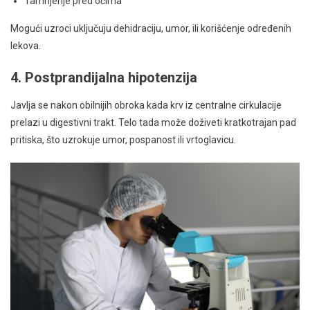
Tamnjenje pred očima
Mogući uzroci uključuju dehidraciju, umor, ili korišćenje određenih
lekova.
4. Postprandijalna hipotenzija
Javlja se nakon obilnijih obroka kada krv iz centralne cirkulacije
prelazi u digestivni trakt. Telo tada može doživeti kratkotrajan pad
pritiska, što uzrokuje umor, pospanost ili vrtoglavicu.