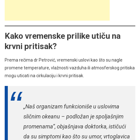
Kako vremenske prilike utiču na
krvni pritisak?
Prema rečima dr Petrović, vremenski uslovi kao što su nagle
promene temperature, vlažnosti vazduha ili atmosferskog pritiska
mogu uticati na cirkulaciju i krvni pritisak.
„Naš organizam funkcioniše u uslovima
sličnim okeanu – podložan je spoljašnjim
promenama“, objašnjava doktorka, ističući
da su simptomi kao što su umor, vrtoglavica