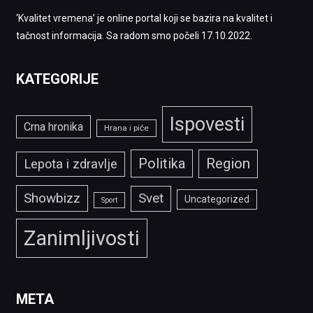
‘Kvalitet vremena’ je online portal koji se bazira na kvalitet i
tačnost informacija. Sa radom smo počeli 17.10.2022.
KATEGORIJE
Ispovesti
Crna hronika
Hrana i piće
Politika
Region
Lepota i zdravlje
Showbizz
Svet
Uncategorized
Sport
Zanimljivosti
META