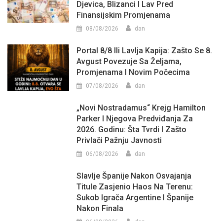
Djevica, Blizanci I Lav Pred
Finansijskim Promjenama
08/08/2026
dan
Portal 8/8 Ili Lavlja Kapija: Zašto Se 8.
Avgust Povezuje Sa Željama,
Promjenama I Novim Počecima
07/08/2026
dan
„Novi Nostradamus“ Krejg Hamilton
Parker I Njegova Predviđanja Za
2026. Godinu: Šta Tvrdi I Zašto
Privlači Pažnju Javnosti
06/08/2026
dan
Slavlje Španije Nakon Osvajanja
Titule Zasjenio Haos Na Terenu:
Sukob Igrača Argentine I Španije
Nakon Finala