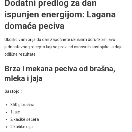
Dodatni predlog za dan
ispunjen energijom: Lagana
domaća peciva
Ukoliko vam prija da dan započnete ukusnim doručkom, evo
jednostavnog recepta koji se pravi od osnovnih sastojaka, a daje
odlične rezultate.
Brza i mekana peciva od brašna,
mleka i jaja
Sastojci:
350 g brašna
1 jaje
2 kašike šećera
2 kašike ulja