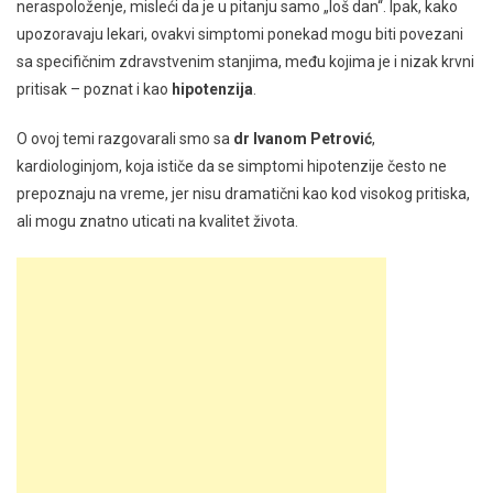
neraspoloženje, misleći da je u pitanju samo „loš dan“. Ipak, kako
upozoravaju lekari, ovakvi simptomi ponekad mogu biti povezani
sa specifičnim zdravstvenim stanjima, među kojima je i nizak krvni
pritisak – poznat i kao
hipotenzija
.
O ovoj temi razgovarali smo sa
dr Ivanom Petrović
,
kardiologinjom, koja ističe da se simptomi hipotenzije često ne
prepoznaju na vreme, jer nisu dramatični kao kod visokog pritiska,
ali mogu znatno uticati na kvalitet života.