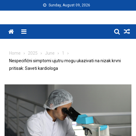
Skip
Sunday, August 09, 2026
to
content
Menu
Home
2025
June
1
Nespecifični simptomi ujutru mogu ukazivati na nizak krvni
pritisak: Saveti kardiologa