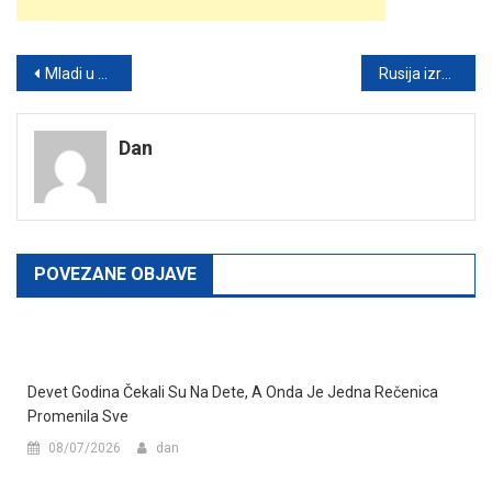
Post
Mladi u Srbiji sve aktivniji: Velika podrška studentskim protestima i spremnost za izlazak na izbore
Rusija izražava zabrinutost zbog navodnog izvoza oružja iz Srbije u Ukrajinu
navigation
Dan
POVEZANE OBJAVE
Devet Godina Čekali Su Na Dete, A Onda Je Jedna Rečenica
Promenila Sve
08/07/2026
dan