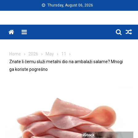
Skip
Thursday, August 06, 2026
to
content
Menu
Home
2026
May
11
Znate li čemu služi metalni dio na ambalaži salame? Mnogi
ga koriste pogrešno