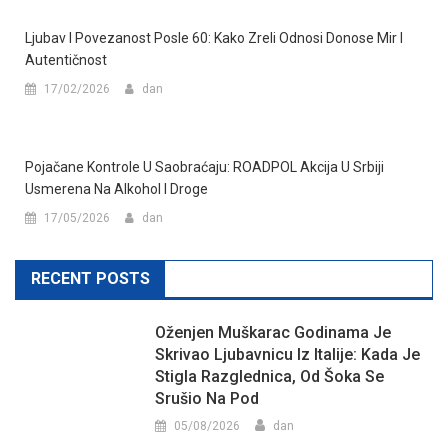
Ljubav I Povezanost Posle 60: Kako Zreli Odnosi Donose Mir I
Autentičnost
17/02/2026
dan
Pojačane Kontrole U Saobraćaju: ROADPOL Akcija U Srbiji
Usmerena Na Alkohol I Droge
17/05/2026
dan
RECENT POSTS
Oženjen Muškarac Godinama Je
Skrivao Ljubavnicu Iz Italije: Kada Je
Stigla Razglednica, Od Šoka Se
Srušio Na Pod
05/08/2026
dan