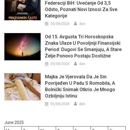
Federaciji BiH: Uvećanje Od 3,5
Odsto, Poznati Novi Iznosi Za Sve
Kategorije
05/08/2026
dan
Od 15. Avgusta Tri Horoskopska
Znaka Ulaze U Povoljniji Finansijski
Period: Dugovi Se Smanjuju, A Stare
Želje Ponovo Postaju Dostižne
05/08/2026
dan
Majka Je Vjerovala Da Je Sin
Povrijeđen U Padu S Romobila, A
Bolnički Snimak Otkrio Je Mnogo
Ozbiljniju Istinu
05/08/2026
dan
June 2025