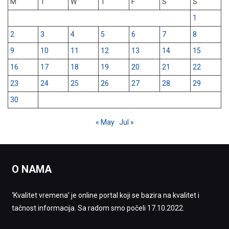
M
T
W
T
F
S
S
1
2
3
4
5
6
7
8
9
10
11
12
13
14
15
16
17
18
19
20
21
22
23
24
25
26
27
28
29
30
« May
Jul »
O NAMA
‘Kvalitet vremena’ je online portal koji se bazira na kvalitet i
tačnost informacija. Sa radom smo počeli 17.10.2022.