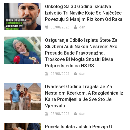
Onkolog Sa 30 Godina Iskustva
Izdvojio Tri Navike Koje Se Najčešće
Povezuju S Manjim Rizikom Od Raka
05/08/2026
dan
Osiguranje Odbilo Isplatu Štete Za
Službeni Audi Nakon Nesreće: Ako
Presuda Bude Pravosnažna,
Troškove Bi Mogla Snositi Bivša
Potpredsjednica NS RS
05/08/2026
dan
Dvadeset Godina Tragala Je Za
Nestalom Kćerkom, A Razglednica Iz
Kaira Promijenila Je Sve Što Je
Vjerovala
05/08/2026
dan
Počela Isplata Julskih Penzija U