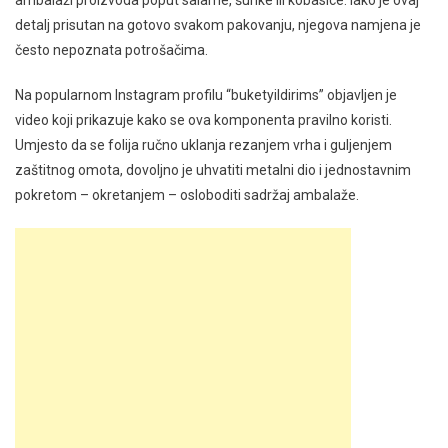
ambalaži proizvoda poput salame, šunke ili kobasice. Iako je ovaj
detalj prisutan na gotovo svakom pakovanju, njegova namjena je
često nepoznata potrošačima.
Na popularnom Instagram profilu “buketyildirims” objavljen je
video koji prikazuje kako se ova komponenta pravilno koristi.
Umjesto da se folija ručno uklanja rezanjem vrha i guljenjem
zaštitnog omota, dovoljno je uhvatiti metalni dio i jednostavnim
pokretom – okretanjem – osloboditi sadržaj ambalaže.