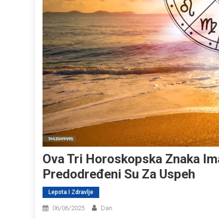
Ova Tri Horoskopska Znaka Ima
Predodređeni Su Za Uspeh
Lepota I Zdravlje
06/06/2025
Dan