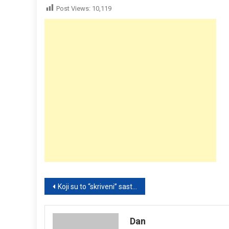
Post Views:
10,119
Post
Koji su to “skriveni” sastojci u svakodnevnoj hrani koje je dobro izbegavati?
navigation
Dan