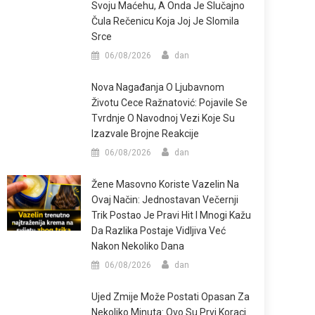
Svoju Maćehu, A Onda Je Slučajno
Čula Rečenicu Koja Joj Je Slomila
Srce
06/08/2026
dan
Nova Nagađanja O Ljubavnom
Životu Cece Ražnatović: Pojavile Se
Tvrdnje O Navodnoj Vezi Koje Su
Izazvale Brojne Reakcije
06/08/2026
dan
Žene Masovno Koriste Vazelin Na
Ovaj Način: Jednostavan Večernji
Trik Postao Je Pravi Hit I Mnogi Kažu
Da Razlika Postaje Vidljiva Već
Nakon Nekoliko Dana
06/08/2026
dan
Ujed Zmije Može Postati Opasan Za
Nekoliko Minuta: Ovo Su Prvi Koraci