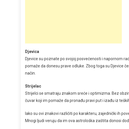
Djevica
Djevice su poznate po svojoj posvećenosti i napornom rad
pomaže da donesu prave odluke. Zbog toga su Djevice čest
način.
Strijelac
Strijelci se smatraju znakom sreće i optimizma. Bez obzira
čuvar koji im pomaže da pronađu pravi put i izađu iz teških
Iako su ovi znakovi različiti po karakteru, zajednički ih 
Mnogi ljudi veruju da im ova astrološka zaštita donosi dod