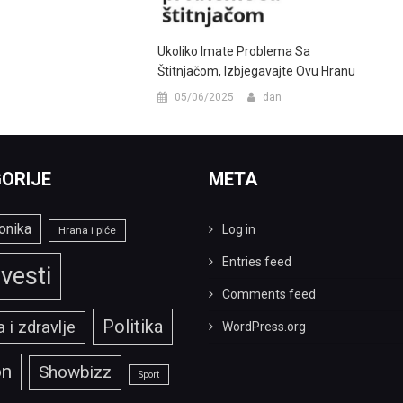
Ukoliko Imate Problema Sa
Štitnjačom, Izbjegavajte Ovu Hranu
05/06/2025
dan
ORIJE
META
onika
Log in
Hrana i piće
Entries feed
vesti
Comments feed
Politika
 i zdravlje
WordPress.org
on
Showbizz
Sport