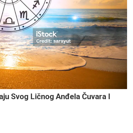
ju Svog Ličnog Anđela Čuvara I