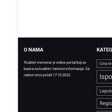
O NAMA
KATEG
‘Kvalitet vremena’ je online portal koji se
Crna hr
bazira na kvalitet i tačnost informacija. Sa
Ispo
radom smo počeli 17.10.2022.
Lepota
Regi