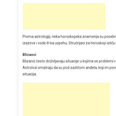
Prema astrologiji, neka horoskopska znamenja su posebno
izazove i vode ih ka uspehu. Stručnjaci za horoskop ističu 
Blizanci
Blizanci često doživljavaju situacije u kojima se problemi
Astrolozi smatraju da su pod zaštitom anđela, koji im pom
situacija.