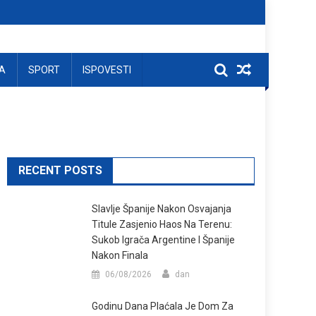
A
SPORT
ISPOVESTI
RECENT POSTS
Slavlje Španije Nakon Osvajanja
Titule Zasjenio Haos Na Terenu:
Sukob Igrača Argentine I Španije
Nakon Finala
06/08/2026
dan
Godinu Dana Plaćala Je Dom Za