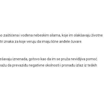
 zaštićena i vođena nebeskim silama, koje im olakšavaju životne
tri znaka za koje veruju da imaju lične anđele čuvare.
 rešavaju iznenada, gotovo kao da im se pruža nevidljiva pomoć.
ažu da prevaziđu negativne okolnosti i pronađu izlaz iz teških