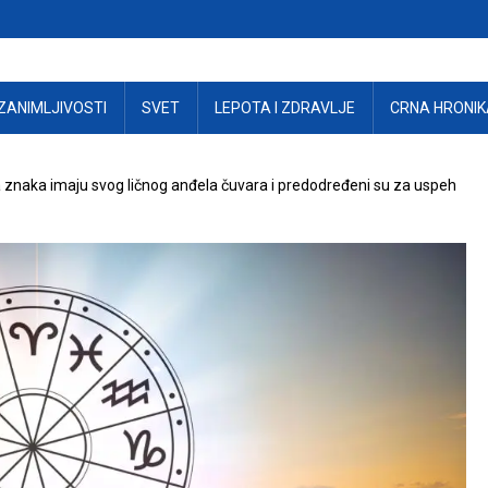
ZANIMLJIVOSTI
SVET
LEPOTA I ZDRAVLJE
CRNA HRONIK
 znaka imaju svog ličnog anđela čuvara i predodređeni su za uspeh