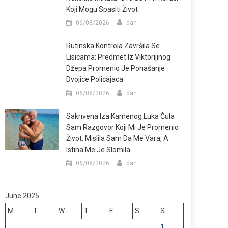
Koji Mogu Spasiti Život
06/08/2026
dan
Rutinska Kontrola Završila Se
Lisicama: Predmet Iz Viktorijinog
Džepa Promenio Je Ponašanje
Dvojice Policajaca
06/08/2026
dan
Sakrivena Iza Kamenog Luka Čula
Sam Razgovor Koji Mi Je Promenio
Život: Mislila Sam Da Me Vara, A
Istina Me Je Slomila
06/08/2026
dan
June 2025
M
T
W
T
F
S
S
1