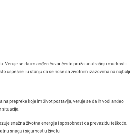
u. Veruje se da im anđeo čuvar često pruža unutrašnju mudrost i
o uspešne i u stanju da se nose sa životnim izazovima na najbolji
 na prepreke koje im život postavlja, veruje se da ih vodi anđeo
 situacija.
povezuje snažna životna energija i sposobnost da prevaziđu teškoće.
atnu snagu i sigurnost u životu.