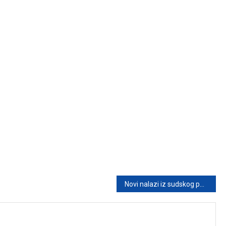
Novi nalazi iz sudskog postupka u vezi s tragedijom u školi „Vladislav Ribnikar“