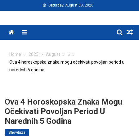
Skip
Saturday, August 08, 2026
to
content
Menu
Home
2025
August
6
Ova 4 horoskopska znaka mogu očekivati povoljan period u
narednih 5 godina
Ova 4 Horoskopska Znaka Mogu
Očekivati Povoljan Period U
Narednih 5 Godina
Showbizz