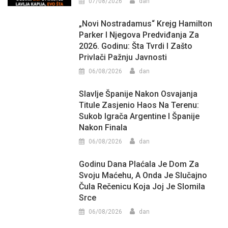
07/08/2026
dan
„Novi Nostradamus“ Krejg Hamilton
Parker I Njegova Predviđanja Za
2026. Godinu: Šta Tvrdi I Zašto
Privlači Pažnju Javnosti
06/08/2026
dan
Slavlje Španije Nakon Osvajanja
Titule Zasjenio Haos Na Terenu:
Sukob Igrača Argentine I Španije
Nakon Finala
06/08/2026
dan
Godinu Dana Plaćala Je Dom Za
Svoju Maćehu, A Onda Je Slučajno
Čula Rečenicu Koja Joj Je Slomila
Srce
06/08/2026
dan