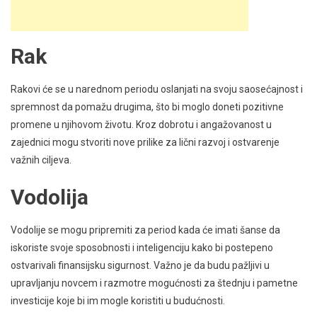
Rak
Rakovi će se u narednom periodu oslanjati na svoju saosećajnost i
spremnost da pomažu drugima, što bi moglo doneti pozitivne
promene u njihovom životu. Kroz dobrotu i angažovanost u
zajednici mogu stvoriti nove prilike za lični razvoj i ostvarenje
važnih ciljeva.
Vodolija
Vodolije se mogu pripremiti za period kada će imati šanse da
iskoriste svoje sposobnosti i inteligenciju kako bi postepeno
ostvarivali finansijsku sigurnost. Važno je da budu pažljivi u
upravljanju novcem i razmotre mogućnosti za štednju i pametne
investicije koje bi im mogle koristiti u budućnosti.