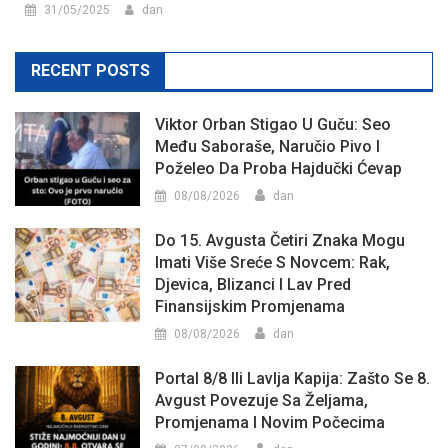
31/05/2025
dan
RECENT POSTS
Viktor Orban Stigao U Guču: Seo
Među Saboraše, Naručio Pivo I
Poželeo Da Proba Hajdučki Ćevap
08/08/2026
dan
Do 15. Avgusta Četiri Znaka Mogu
Imati Više Sreće S Novcem: Rak,
Djevica, Blizanci I Lav Pred
Finansijskim Promjenama
08/08/2026
dan
Portal 8/8 Ili Lavlja Kapija: Zašto Se 8.
Avgust Povezuje Sa Željama,
Promjenama I Novim Počecima