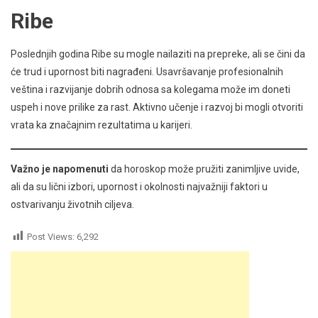
Ribe
Poslednjih godina Ribe su mogle nailaziti na prepreke, ali se čini da
će trud i upornost biti nagrađeni. Usavršavanje profesionalnih
veština i razvijanje dobrih odnosa sa kolegama može im doneti
uspeh i nove prilike za rast. Aktivno učenje i razvoj bi mogli otvoriti
vrata ka značajnim rezultatima u karijeri.
Važno je napomenuti
da horoskop može pružiti zanimljive uvide,
ali da su lični izbori, upornost i okolnosti najvažniji faktori u
ostvarivanju životnih ciljeva.
Post Views:
6,292