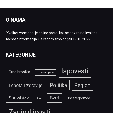
O NAMA
‘Kvalitet vremena’ je online portal koji se bazira na kvalitet i
tačnost informacija. Sa radom smo počeli 17.10.2022.
KATEGORIJE
Ispovesti
Crna hronika
Hrana i piće
Politika
Region
Lepota i zdravlje
Showbizz
Svet
Uncategorized
Sport
Zanimljivosti