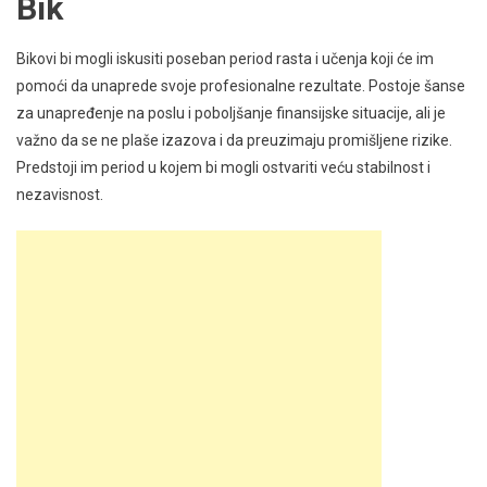
Bik
Bikovi bi mogli iskusiti poseban period rasta i učenja koji će im
pomoći da unaprede svoje profesionalne rezultate. Postoje šanse
za unapređenje na poslu i poboljšanje finansijske situacije, ali je
važno da se ne plaše izazova i da preuzimaju promišljene rizike.
Predstoji im period u kojem bi mogli ostvariti veću stabilnost i
nezavisnost.