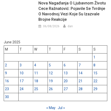
Nova Nagađanja O Ljubavnom Životu
Cece Ražnatović: Pojavile Se Tvrdnje
O Navodnoj Vezi Koje Su Izazvale
Brojne Reakcije
06/08/2026
dan
June 2025
M
T
W
T
F
S
S
1
2
3
4
5
6
7
8
9
10
11
12
13
14
15
16
17
18
19
20
21
22
23
24
25
26
27
28
29
30
« May
Jul »