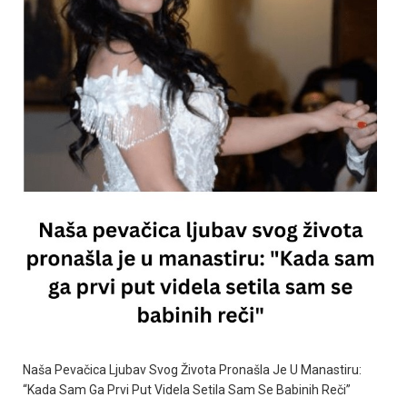
Naša Pevačica Ljubav Svog Života Pronašla Je U Manastiru:
“Kada Sam Ga Prvi Put Videla Setila Sam Se Babinih Reči”