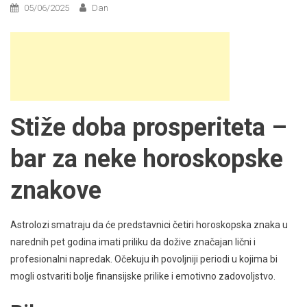
05/06/2025
Dan
Stiže doba prosperiteta –
bar za neke horoskopske
znakove
Astrolozi smatraju da će predstavnici četiri horoskopska znaka u
narednih pet godina imati priliku da dožive značajan lični i
profesionalni napredak. Očekuju ih povoljniji periodi u kojima bi
mogli ostvariti bolje finansijske prilike i emotivno zadovoljstvo.