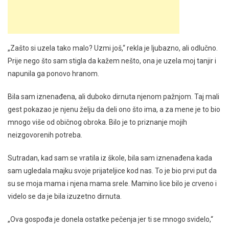
„Zašto si uzela tako malo? Uzmi još,“ rekla je ljubazno, ali odlučno.
Prije nego što sam stigla da kažem nešto, ona je uzela moj tanjir i
napunila ga ponovo hranom.
Bila sam iznenađena, ali duboko dirnuta njenom pažnjom. Taj mali
gest pokazao je njenu želju da deli ono što ima, a za mene je to bio
mnogo više od običnog obroka. Bilo je to priznanje mojih
neizgovorenih potreba.
Sutradan, kad sam se vratila iz škole, bila sam iznenađena kada
sam ugledala majku svoje prijateljice kod nas. To je bio prvi put da
su se moja mama i njena mama srele. Mamino lice bilo je crveno i
videlo se da je bila izuzetno dirnuta.
„Ova gospođa je donela ostatke pečenja jer ti se mnogo svidelo,“