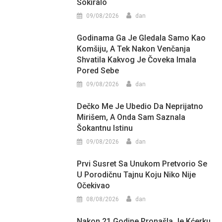
Šokiralo
09/08/2026
dan
Godinama Ga Je Gledala Samo Kao
Komšiju, A Tek Nakon Venčanja
Shvatila Kakvog Je Čoveka Imala
Pored Sebe
09/08/2026
dan
Dečko Me Je Ubedio Da Neprijatno
Mirišem, A Onda Sam Saznala
Šokantnu Istinu
09/08/2026
dan
Prvi Susret Sa Unukom Pretvorio Se
U Porodičnu Tajnu Koju Niko Nije
Očekivao
08/08/2026
dan
Nakon 21 Godine Pronašla Je Kćerku