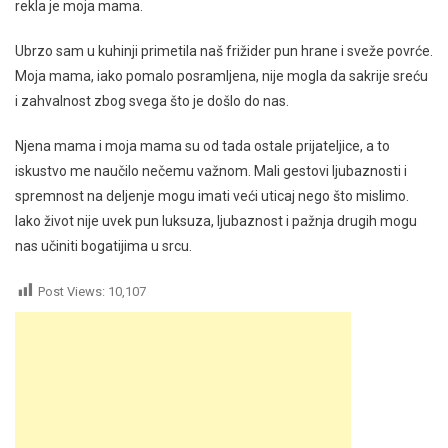
rekla je moja mama.
Ubrzo sam u kuhinji primetila naš frižider pun hrane i sveže povrće.
Moja mama, iako pomalo posramljena, nije mogla da sakrije sreću
i zahvalnost zbog svega što je došlo do nas.
Njena mama i moja mama su od tada ostale prijateljice, a to
iskustvo me naučilo nečemu važnom. Mali gestovi ljubaznosti i
spremnost na deljenje mogu imati veći uticaj nego što mislimo.
Iako život nije uvek pun luksuza, ljubaznost i pažnja drugih mogu
nas učiniti bogatijima u srcu.
Post Views:
10,107