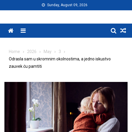
Skip
Sunday, August 09, 2026
to
content
Menu
Home
2026
May
3
Odrasla sam u skromnim okolnostima, a jedno iskustvo
zauvek ću pamtiti