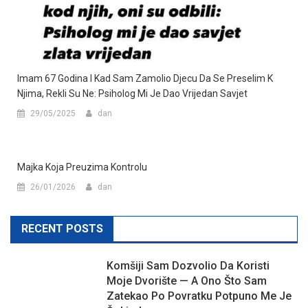
Imam 67 Godina I Kad Sam Zamolio Djecu Da Se Preselim K
Njima, Rekli Su Ne: Psiholog Mi Je Dao Vrijedan Savjet
29/05/2025
dan
Majka Koja Preuzima Kontrolu
26/01/2026
dan
RECENT POSTS
Komšiji Sam Dozvolio Da Koristi
Moje Dvorište — A Ono Što Sam
Zatekao Po Povratku Potpuno Me Je