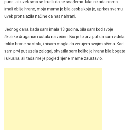
puno, ali uvek smo se trudili da se snađemo. Iako nikada nismo
imali obilje hrane, moja mama je bila osoba koja je, uprkos svemu,
uvek pronalazila načine da nas nahrani.
Jednog dana, kada sam imala 13 godina, bila sam kod svoje
školske drugarice i ostala na večeri. Bio je to prvi put da sam videla
toliko hrane na stolu, i nisam mogla da verujem svojim očima. Kad
sam prvi put uzela zalogaj, shvatila sam koliko je hrana bila bogata
i ukusna, ali tada me je pogled njene mame zaustavio.