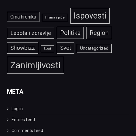
Ispovesti
Crna hronika
Hrana i piće
Politika
Region
Lepota i zdravlje
Showbizz
Svet
Uncategorized
Sport
Zanimljivosti
META
Log in
Entries feed
Comments feed