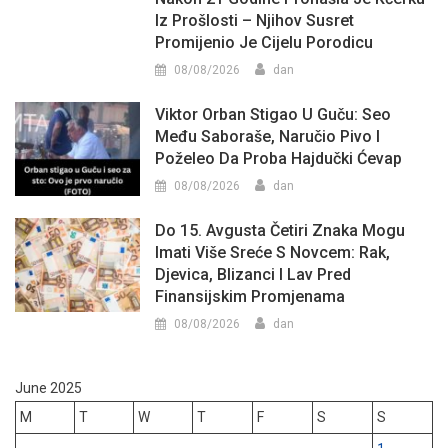
Iz Prošlosti – Njihov Susret
Promijenio Je Cijelu Porodicu
08/08/2026
dan
Viktor Orban Stigao U Guču: Seo
Među Saboraše, Naručio Pivo I
Poželeo Da Proba Hajdučki Ćevap
08/08/2026
dan
Do 15. Avgusta Četiri Znaka Mogu
Imati Više Sreće S Novcem: Rak,
Djevica, Blizanci I Lav Pred
Finansijskim Promjenama
08/08/2026
dan
June 2025
M
T
W
T
F
S
S