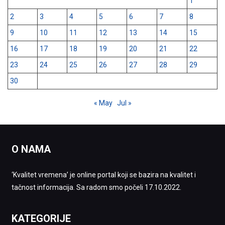
1
2
3
4
5
6
7
8
9
10
11
12
13
14
15
16
17
18
19
20
21
22
23
24
25
26
27
28
29
30
« May
Jul »
O NAMA
‘Kvalitet vremena’ je online portal koji se bazira na kvalitet i
tačnost informacija. Sa radom smo počeli 17.10.2022.
KATEGORIJE