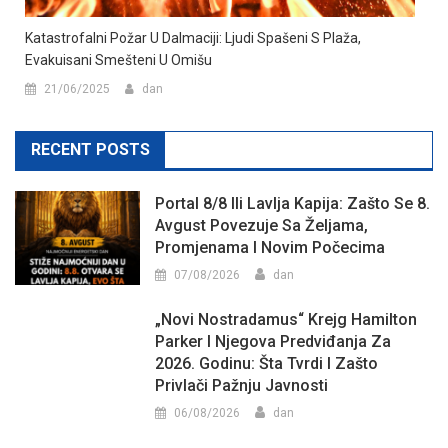
Katastrofalni Požar U Dalmaciji: Ljudi Spašeni S Plaža,
Evakuisani Smešteni U Omišu
21/06/2025
dan
RECENT POSTS
Portal 8/8 Ili Lavlja Kapija: Zašto Se 8.
Avgust Povezuje Sa Željama,
Promjenama I Novim Počecima
07/08/2026
dan
„Novi Nostradamus“ Krejg Hamilton
Parker I Njegova Predviđanja Za
2026. Godinu: Šta Tvrdi I Zašto
Privlači Pažnju Javnosti
06/08/2026
dan