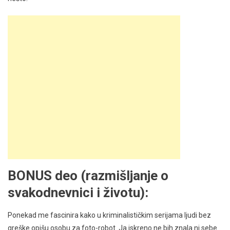
BONUS deo (razmišljanje o
svakodnevnici i životu):
Ponekad me fascinira kako u kriminalističkim serijama ljudi bez
greške opišu osobu za foto-robot. Ja iskreno ne bih znala ni sebe