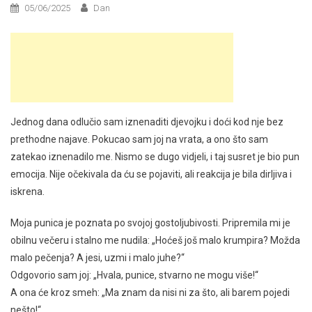
05/06/2025
Dan
Jednog dana odlučio sam iznenaditi djevojku i doći kod nje bez
prethodne najave. Pokucao sam joj na vrata, a ono što sam
zatekao iznenadilo me. Nismo se dugo vidjeli, i taj susret je bio pun
emocija. Nije očekivala da ću se pojaviti, ali reakcija je bila dirljiva i
iskrena.
Moja punica je poznata po svojoj gostoljubivosti. Pripremila mi je
obilnu večeru i stalno me nudila: „Hoćeš još malo krumpira? Možda
malo pečenja? A jesi, uzmi i malo juhe?“
Odgovorio sam joj: „Hvala, punice, stvarno ne mogu više!“
A ona će kroz smeh: „Ma znam da nisi ni za što, ali barem pojedi
nešto!“