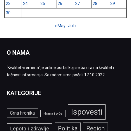
23
24
25
26
27
28
29
30
« May
Jul »
O NAMA
‘Kvalitet vremena’ je online portal koji se bazira na kvalitet i
tačnost informacija. Sa radom smo počeli 17.10.2022.
KATEGORIJE
Ispovesti
Crna hronika
Hrana i piće
Politika
Region
Lepota i zdravlje