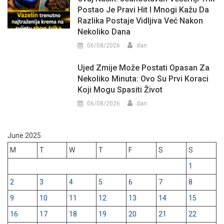
Postao Je Pravi Hit I Mnogi Kažu Da
Razlika Postaje Vidljiva Već Nakon
Nekoliko Dana
06/08/2026
dan
Ujed Zmije Može Postati Opasan Za
Nekoliko Minuta: Ovo Su Prvi Koraci
Koji Mogu Spasiti Život
06/08/2026
dan
June 2025
M
T
W
T
F
S
S
1
2
3
4
5
6
7
8
9
10
11
12
13
14
15
16
17
18
19
20
21
22