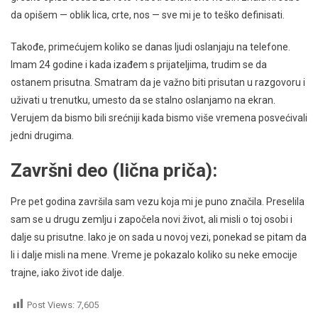
da opišem — oblik lica, crte, nos — sve mi je to teško definisati.
Takođe, primećujem koliko se danas ljudi oslanjaju na telefone.
Imam 24 godine i kada izađem s prijateljima, trudim se da
ostanem prisutna. Smatram da je važno biti prisutan u razgovoru i
uživati u trenutku, umesto da se stalno oslanjamo na ekran.
Verujem da bismo bili srećniji kada bismo više vremena posvećivali
jedni drugima.
Završni deo (lična priča):
Pre pet godina završila sam vezu koja mi je puno značila. Preselila
sam se u drugu zemlju i započela novi život, ali misli o toj osobi i
dalje su prisutne. Iako je on sada u novoj vezi, ponekad se pitam da
li i dalje misli na mene. Vreme je pokazalo koliko su neke emocije
trajne, iako život ide dalje.
Post Views:
7,605