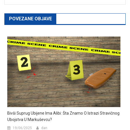
POVEZANE OBJAVE
Bivši Suprug Ubijene Ima Alibi: Šta Znamo O Istrazi Stravičnog
Ubojstva U Markuševcu?
19/06/2025
dan