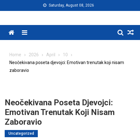
Skip
Saturday, August 08, 2026
to
content
Menu
Home
2026
April
10
Neočekivana poseta djevojci: Emotivan trenutak koji nisam
zaboravio
Neočekivana Poseta Djevojci:
Emotivan Trenutak Koji Nisam
Zaboravio
Uncategorized