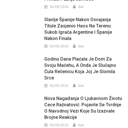
06/08/2026
dan
Slavlje Španije Nakon Osvajanja
Titule Zasjenio Haos Na Terenu:
Sukob Igrača Argentine I Španije
Nakon Finala
06/08/2026
dan
Godinu Dana Plaćala Je Dom Za
Svoju Maćehu, A Onda Je Slučajno
Čula Rečenicu Koja Joj Je Slomila
Srce
06/08/2026
dan
Nova Nagađanja O Ljubavnom Životu
Cece Ražnatović: Pojavile Se Tvrdnje
O Navodnoj Vezi Koje Su Izazvale
Brojne Reakcije
06/08/2026
dan