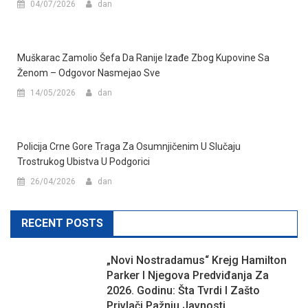
04/07/2026
dan
Muškarac Zamolio Šefa Da Ranije Izađe Zbog Kupovine Sa
Ženom – Odgovor Nasmejao Sve
14/05/2026
dan
Policija Crne Gore Traga Za Osumnjičenim U Slučaju
Trostrukog Ubistva U Podgorici
26/04/2026
dan
RECENT POSTS
„Novi Nostradamus“ Krejg Hamilton
Parker I Njegova Predviđanja Za
2026. Godinu: Šta Tvrdi I Zašto
Privlači Pažnju Javnosti