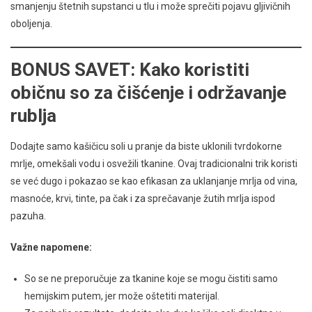
smanjenju štetnih supstanci u tlu i može sprečiti pojavu gljivičnih
oboljenja.
BONUS SAVET: Kako koristiti
običnu so za čišćenje i održavanje
rublja
Dodajte samo kašičicu soli u pranje da biste uklonili tvrdokorne
mrlje, omekšali vodu i osvežili tkanine. Ovaj tradicionalni trik koristi
se već dugo i pokazao se kao efikasan za uklanjanje mrlja od vina,
masnoće, krvi, tinte, pa čak i za sprečavanje žutih mrlja ispod
pazuha.
Važne napomene:
So se ne preporučuje za tkanine koje se mogu čistiti samo
hemijskim putem, jer može oštetiti materijal.