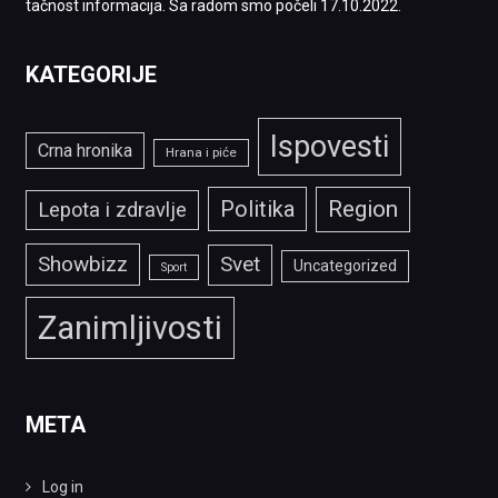
tačnost informacija. Sa radom smo počeli 17.10.2022.
KATEGORIJE
Ispovesti
Crna hronika
Hrana i piće
Politika
Region
Lepota i zdravlje
Showbizz
Svet
Uncategorized
Sport
Zanimljivosti
META
Log in