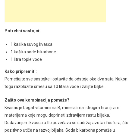
Potrebni sastojci:
1 kašika suvog kvasca
1 kašika sode bikarbone
1 litra tople vode
Kako pripremiti:
Pomešajte sve sastojke i ostavite da odstoje oko dva sata. Nakon
toga razblažite smesu sa 10 litara vode i zalijte biljke.
Zašto ova kombinacija pomaže?
Kvasac je bogat vitaminima B, mineralima i drugim hranljivim
materijama koje mogu doprineti zdravijem rastu biljaka.
Dodavanjem kvasca u tlo povećava se sadržaj azota i fosfora, što
pozitivno utiče na razvoj biljaka. Soda bikarbona pomaže u