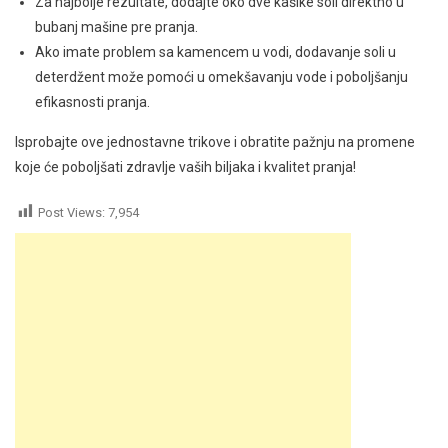
Za najbolje rezultate, dodajte oko dve kašike soli direktno u
bubanj mašine pre pranja.
Ako imate problem sa kamencem u vodi, dodavanje soli u
deterdžent može pomoći u omekšavanju vode i poboljšanju
efikasnosti pranja.
Isprobajte ove jednostavne trikove i obratite pažnju na promene
koje će poboljšati zdravlje vaših biljaka i kvalitet pranja!
Post Views:
7,954