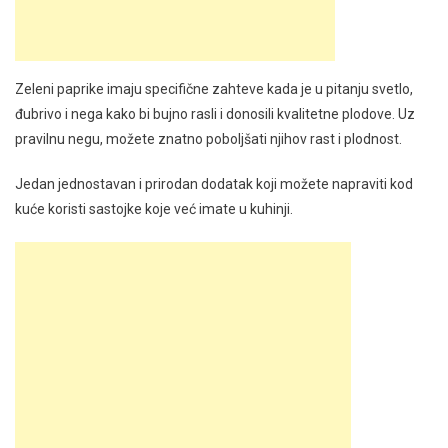
Zeleni paprike imaju specifične zahteve kada je u pitanju svetlo,
đubrivo i nega kako bi bujno rasli i donosili kvalitetne plodove. Uz
pravilnu negu, možete znatno poboljšati njihov rast i plodnost.
Jedan jednostavan i prirodan dodatak koji možete napraviti kod
kuće koristi sastojke koje već imate u kuhinji.