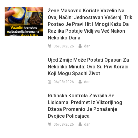
Žene Masovno Koriste Vazelin Na
Ovaj Način: Jednostavan Večernji Trik
Postao Je Pravi Hit I Mnogi Kažu Da
Razlika Postaje Vidljiva Već Nakon
Nekoliko Dana
06/08/2026
dan
Ujed Zmije Može Postati Opasan Za
Nekoliko Minuta: Ovo Su Prvi Koraci
Koji Mogu Spasiti Život
06/08/2026
dan
Rutinska Kontrola Završila Se
Lisicama: Predmet Iz Viktorijinog
Džepa Promenio Je Ponašanje
Dvojice Policajaca
06/08/2026
dan