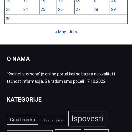
23
24
25
26
27
28
29
30
« May
Jul »
O NAMA
‘Kvalitet vremena’ je online portal koji se bazira na kvalitet i
tačnost informacija. Sa radom smo počeli 17.10.2022.
KATEGORIJE
Ispovesti
Crna hronika
Hrana i piće