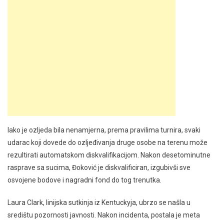
Iako je ozljeda bila nenamjerna, prema pravilima turnira, svaki
udarac koji dovede do ozljeđivanja druge osobe na terenu može
rezultirati automatskom diskvalifikacijom. Nakon desetominutne
rasprave sa sucima, Đoković je diskvalificiran, izgubivši sve
osvojene bodove i nagradni fond do tog trenutka.
Laura Clark, linijska sutkinja iz Kentuckyja, ubrzo se našla u
središtu pozornosti javnosti. Nakon incidenta, postala je meta