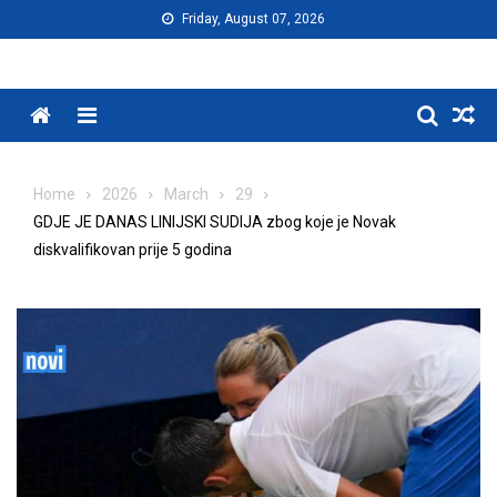
Skip
Friday, August 07, 2026
to
content
Menu
Home
2026
March
29
GDJE JE DANAS LINIJSKI SUDIJA zbog koje je Novak
diskvalifikovan prije 5 godina