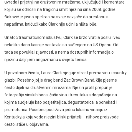
uvreda i prijetnji na društvenim mrežama, uključujući i komentare
koji su se odnosili na tragičnu smrt njezina sina 2008. godine.
Đoković je javno apelirao na svoje navijače da prestanu s
napadima, ističući kako Clark nije učinila ništa loše.
Unatoč traumatičnom iskustvu, Clark se brzo vratila poslu i već
nekoliko dana kasnije nastavila sa suđenjem na US Openu. Od
tada se povukla iz javnosti, a nema dostupnih informacija o
njezinu daljnjem angažmanu u svijetu tenisa.
U privatnom životu, Laura Clark njeguje strast prema vinu i country
glazbi. Posebno joj je drag bend Zac Brown Band, čije pjesme
često dijeli na društvenim mrežama. Njezin profil prepun je
fotografija vinskih boca, čaša vina i trenutaka s događanja na
kojima sudjeluje kao posjetiteljica, degustatorica, a ponekad i
promotorica. Posebno podržava jednu lokalnu vinariju iz
Kentuckyja koju vode njezini bliski prijatelji – njihove proizvode
često ističe u objavama.