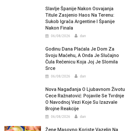
Slavlje Španije Nakon Osvajanja
Titule Zasjenio Haos Na Terenu:
Sukob Igrača Argentine I Španije
Nakon Finala
06/08/2026
dan
Godinu Dana Plaćala Je Dom Za
Svoju Maćehu, A Onda Je Slučajno
Čula Rečenicu Koja Joj Je Slomila
Srce
06/08/2026
dan
Nova Nagađanja O Ljubavnom Životu
Cece Ražnatović: Pojavile Se Tvrdnje
O Navodnoj Vezi Koje Su Izazvale
Brojne Reakcije
06/08/2026
dan
Žene Masovno Koriste Vazelin Na