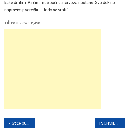
kako drhtim. Ali čim meč počne, nervoza nestane. Sve dok ne
napravim pogrešku – tada se vrati.”
Post Views:
6,498
Post
Stiže pun Mjesec u Strijelcu – 11. jun je ključan, 4 znaka mijenjaju svoju sudbinu
I SCHMIDT SE OGLASIO NAKON JUČERAŠNJEG SASTANKA: Evo šta je jasno poručio