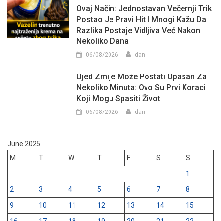
Ovaj Način: Jednostavan Večernji Trik
Postao Je Pravi Hit I Mnogi Kažu Da
Razlika Postaje Vidljiva Već Nakon
Nekoliko Dana
06/08/2026
dan
Ujed Zmije Može Postati Opasan Za
Nekoliko Minuta: Ovo Su Prvi Koraci
Koji Mogu Spasiti Život
06/08/2026
dan
June 2025
M
T
W
T
F
S
S
1
2
3
4
5
6
7
8
9
10
11
12
13
14
15
16
17
18
19
20
21
22