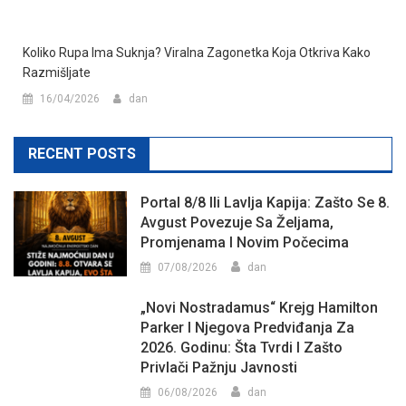
Koliko Rupa Ima Suknja? Viralna Zagonetka Koja Otkriva Kako
Razmišljate
16/04/2026
dan
RECENT POSTS
Portal 8/8 Ili Lavlja Kapija: Zašto Se 8.
Avgust Povezuje Sa Željama,
Promjenama I Novim Počecima
07/08/2026
dan
„Novi Nostradamus“ Krejg Hamilton
Parker I Njegova Predviđanja Za
2026. Godinu: Šta Tvrdi I Zašto
Privlači Pažnju Javnosti
06/08/2026
dan