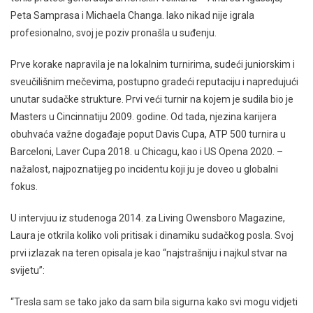
Peta Samprasa i Michaela Changa. Iako nikad nije igrala
profesionalno, svoj je poziv pronašla u suđenju.
Prve korake napravila je na lokalnim turnirima, sudeći juniorskim i
sveučilišnim mečevima, postupno gradeći reputaciju i napredujući
unutar sudačke strukture. Prvi veći turnir na kojem je sudila bio je
Masters u Cincinnatiju 2009. godine. Od tada, njezina karijera
obuhvaća važne događaje poput Davis Cupa, ATP 500 turnira u
Barceloni, Laver Cupa 2018. u Chicagu, kao i US Opena 2020. –
nažalost, najpoznatijeg po incidentu koji ju je doveo u globalni
fokus.
U intervjuu iz studenoga 2014. za Living Owensboro Magazine,
Laura je otkrila koliko voli pritisak i dinamiku sudačkog posla. Svoj
prvi izlazak na teren opisala je kao “najstrašniju i najkul stvar na
svijetu”:
“Tresla sam se tako jako da sam bila sigurna kako svi mogu vidjeti