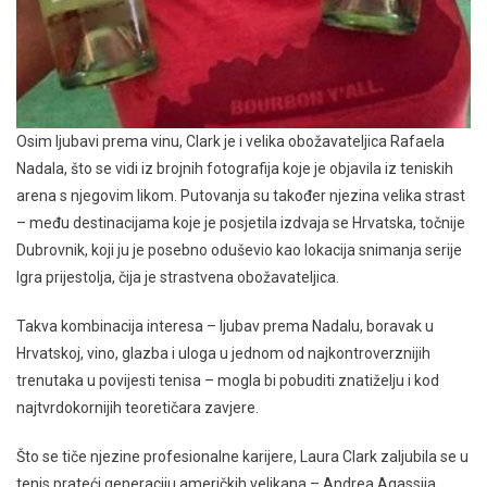
Osim ljubavi prema vinu, Clark je i velika obožavateljica Rafaela
Nadala, što se vidi iz brojnih fotografija koje je objavila iz teniskih
arena s njegovim likom. Putovanja su također njezina velika strast
– među destinacijama koje je posjetila izdvaja se Hrvatska, točnije
Dubrovnik, koji ju je posebno oduševio kao lokacija snimanja serije
Igra prijestolja, čija je strastvena obožavateljica.
Takva kombinacija interesa – ljubav prema Nadalu, boravak u
Hrvatskoj, vino, glazba i uloga u jednom od najkontroverznijih
trenutaka u povijesti tenisa – mogla bi pobuditi znatiželju i kod
najtvrdokornijih teoretičara zavjere.
Što se tiče njezine profesionalne karijere, Laura Clark zaljubila se u
tenis prateći generaciju američkih velikana – Andrea Agassija,