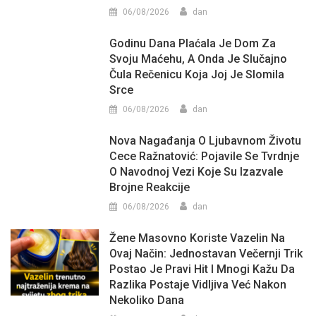
06/08/2026
dan
Godinu Dana Plaćala Je Dom Za
Svoju Maćehu, A Onda Je Slučajno
Čula Rečenicu Koja Joj Je Slomila
Srce
06/08/2026
dan
Nova Nagađanja O Ljubavnom Životu
Cece Ražnatović: Pojavile Se Tvrdnje
O Navodnoj Vezi Koje Su Izazvale
Brojne Reakcije
06/08/2026
dan
Žene Masovno Koriste Vazelin Na
Ovaj Način: Jednostavan Večernji Trik
Postao Je Pravi Hit I Mnogi Kažu Da
Razlika Postaje Vidljiva Već Nakon
Nekoliko Dana