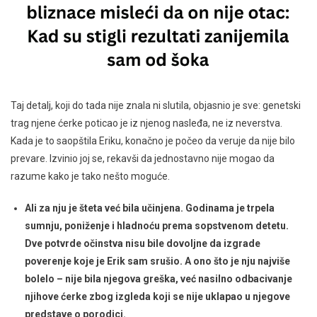
Taj detalj, koji do tada nije znala ni slutila, objasnio je sve: genetski
trag njene ćerke poticao je iz njenog nasleđa, ne iz neverstva.
Kada je to saopštila Eriku, konačno je počeo da veruje da nije bilo
prevare. Izvinio joj se, rekavši da jednostavno nije mogao da
razume kako je tako nešto moguće.
Ali za nju je šteta već bila učinjena. Godinama je trpela
sumnju, poniženje i hladnoću prema sopstvenom detetu.
Dve potvrde očinstva nisu bile dovoljne da izgrade
poverenje koje je Erik sam srušio. A ono što je nju najviše
bolelo – nije bila njegova greška, već nasilno odbacivanje
njihove ćerke zbog izgleda koji se nije uklapao u njegove
predstave o porodici.