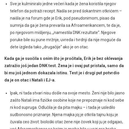
Sve je kulminiralo jedne večeri kada je žena koristila njegov
telefon da potraži recept. Našla se pred šokantnim otkrićem –
naišla je na forum gde je Erik, pod pseudonimom, pisao da
sumnja da ga je žena prevarila sa Afroamerikancem, te da je,
po njegovom mišljenju, „namestila DNK rezultate“. Njegove
poruke bile su pune mržnje, uvreda i tvrdnji da nije moguće da
dete izgleda tako „drugačije“ ako je on otac.
Kada ga je suočila s onim što je pročitala, Erik je bez oklevanja
zatražio još jedan DNK test. Žena je i ovaj put pristala, samo da
bi mu još jednom dokazala istinu. Test je i drugi put potvrdio
da je on otac i Natali i EJ-a.
Ipak, ni tada stvari nisu došle na svoje mesto. Ženi nije bilo jasno
zašto Natali ima fizičke osobine koje ne prepoznaje ni kod sebe
ni kod supruga. Odlučila je da pita majku – i tada je usledilo
sudbonosno priznanje. Njena majka joj je otkrila tajnu koju je
čuvala ceo život: biološki otac žene nije čovek koji ju je odgajao,
već Afroamerikanac sa kojim je majka bila u vezi pre braka.