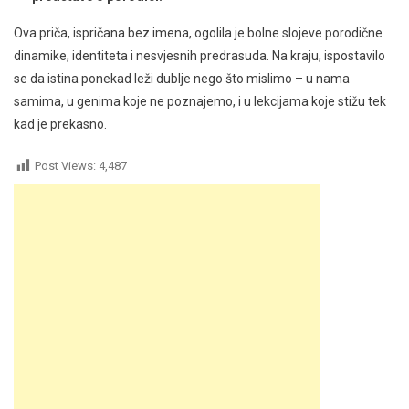
Ova priča, ispričana bez imena, ogolila je bolne slojeve porodične
dinamike, identiteta i nesvjesnih predrasuda. Na kraju, ispostavilo
se da istina ponekad leži dublje nego što mislimo – u nama
samima, u genima koje ne poznajemo, i u lekcijama koje stižu tek
kad je prekasno.
Post Views:
4,487