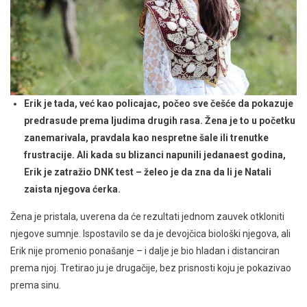
Erik je tada, već kao policajac, počeo sve češće da pokazuje
predrasude prema ljudima drugih rasa. Žena je to u početku
zanemarivala, pravdala kao nespretne šale ili trenutke
frustracije. Ali kada su blizanci napunili jedanaest godina,
Erik je zatražio DNK test – želeo je da zna da li je Natali
zaista njegova ćerka.
Žena je pristala, uverena da će rezultati jednom zauvek otkloniti
njegove sumnje. Ispostavilo se da je devojčica biološki njegova, ali
Erik nije promenio ponašanje – i dalje je bio hladan i distanciran
prema njoj. Tretirao ju je drugačije, bez prisnosti koju je pokazivao
prema sinu.