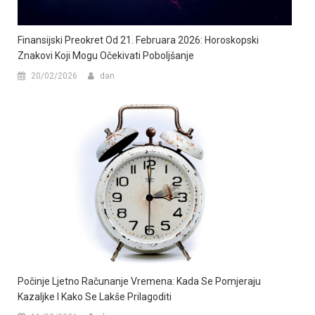
Finansijski Preokret Od 21. Februara 2026: Horoskopski
Znakovi Koji Mogu Očekivati Poboljšanje
20/02/2026
dan
Počinje Ljetno Računanje Vremena: Kada Se Pomjeraju
Kazaljke I Kako Se Lakše Prilagoditi