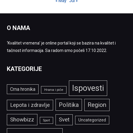
« May
Jul »
O NAMA
‘Kvalitet vremena’ je online portal koji se bazira na kvalitet i
tačnost informacija. Sa radom smo počeli 17.10.2022.
KATEGORIJE
Ispovesti
Crna hronika
Hrana i piće
Politika
Region
Lepota i zdravlje
Showbizz
Svet
Uncategorized
Sport