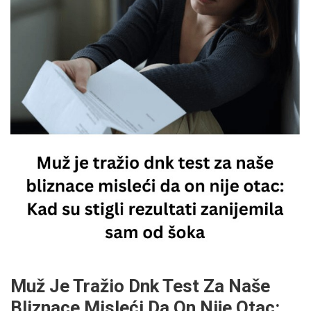
Muž Je Tražio Dnk Test Za Naše
Bliznace Misleći Da On Nije Otac: