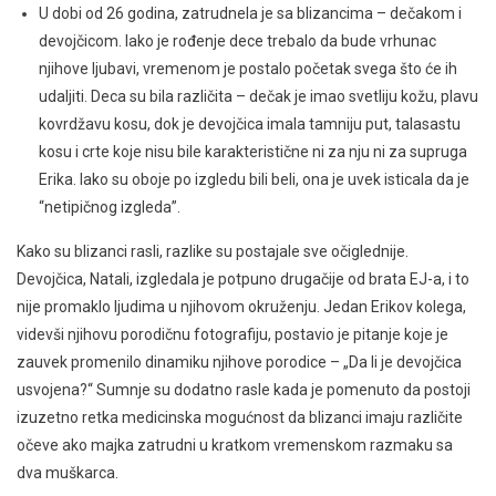
U dobi od 26 godina, zatrudnela je sa blizancima – dečakom i
devojčicom. Iako je rođenje dece trebalo da bude vrhunac
njihove ljubavi, vremenom je postalo početak svega što će ih
udaljiti. Deca su bila različita – dečak je imao svetliju kožu, plavu
kovrdžavu kosu, dok je devojčica imala tamniju put, talasastu
kosu i crte koje nisu bile karakteristične ni za nju ni za supruga
Erika. Iako su oboje po izgledu bili beli, ona je uvek isticala da je
“netipičnog izgleda”.
Kako su blizanci rasli, razlike su postajale sve očiglednije.
Devojčica, Natali, izgledala je potpuno drugačije od brata EJ-a, i to
nije promaklo ljudima u njihovom okruženju. Jedan Erikov kolega,
videvši njihovu porodičnu fotografiju, postavio je pitanje koje je
zauvek promenilo dinamiku njihove porodice – „Da li je devojčica
usvojena?“ Sumnje su dodatno rasle kada je pomenuto da postoji
izuzetno retka medicinska mogućnost da blizanci imaju različite
očeve ako majka zatrudni u kratkom vremenskom razmaku sa
dva muškarca.