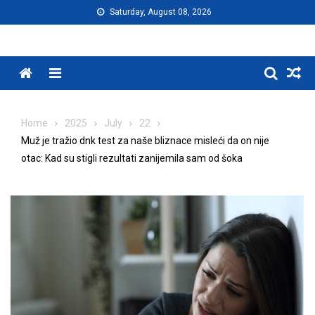
Skip
Saturday, August 08, 2026
to
content
Menu
Home
2025
July
22
Muž je tražio dnk test za naše bliznace misleći da on nije
otac: Kad su stigli rezultati zanijemila sam od šoka