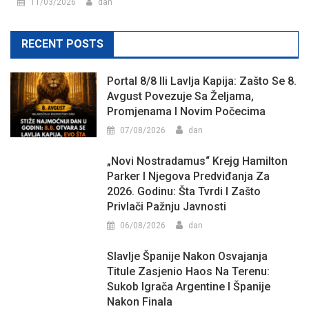
11/03/2026
dan
RECENT POSTS
Portal 8/8 Ili Lavlja Kapija: Zašto Se 8.
Avgust Povezuje Sa Željama,
Promjenama I Novim Počecima
07/08/2026
dan
„Novi Nostradamus“ Krejg Hamilton
Parker I Njegova Predviđanja Za
2026. Godinu: Šta Tvrdi I Zašto
Privlači Pažnju Javnosti
06/08/2026
dan
Slavlje Španije Nakon Osvajanja
Titule Zasjenio Haos Na Terenu:
Sukob Igrača Argentine I Španije
Nakon Finala