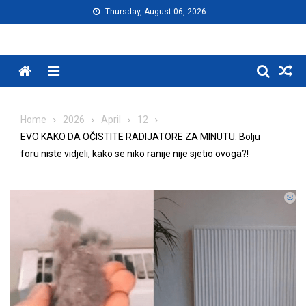
Skip
Thursday, August 06, 2026
to
content
Menu
Home
2026
April
12
EVO KAKO DA OČISTITE RADIJATORE ZA MINUTU: Bolju
foru niste vidjeli, kako se niko ranije nije sjetio ovoga?!