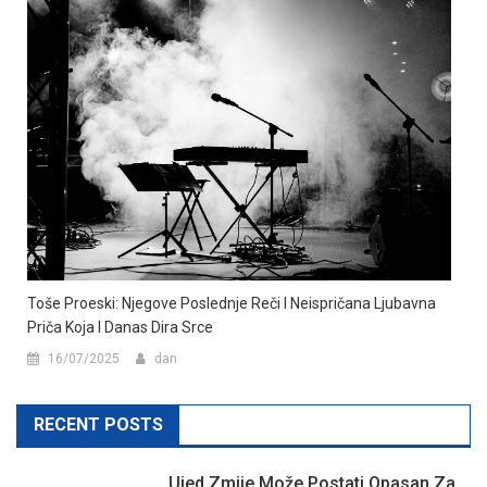
Toše Proeski: Njegove Poslednje Reči I Neispričana Ljubavna
Priča Koja I Danas Dira Srce
16/07/2025
dan
RECENT POSTS
Ujed Zmije Može Postati Opasan Za