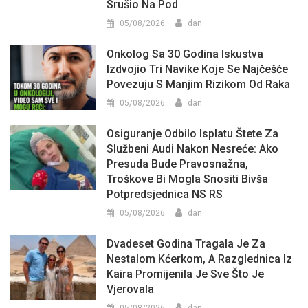
Srušio Na Pod
05/08/2026
dan
Onkolog Sa 30 Godina Iskustva
Izdvojio Tri Navike Koje Se Najčešće
Povezuju S Manjim Rizikom Od Raka
05/08/2026
dan
Osiguranje Odbilo Isplatu Štete Za
Službeni Audi Nakon Nesreće: Ako
Presuda Bude Pravosnažna,
Troškove Bi Mogla Snositi Bivša
Potpredsjednica NS RS
05/08/2026
dan
Dvadeset Godina Tragala Je Za
Nestalom Kćerkom, A Razglednica Iz
Kaira Promijenila Je Sve Što Je
Vjerovala