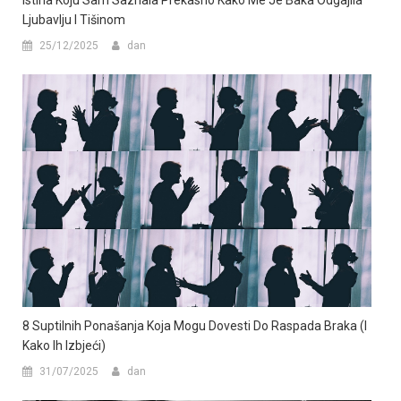
Istina Koju Sam Saznala Prekasno Kako Me Je Baka Odgajila
Ljubavlju I Tišinom
25/12/2025
dan
8 Suptilnih Ponašanja Koja Mogu Dovesti Do Raspada Braka (I
Kako Ih Izbjeći)
31/07/2025
dan