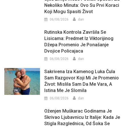
Nekoliko Minuta: Ovo Su Prvi Koraci
Koji Mogu Spasiti Život
06/08/2026
dan
Rutinska Kontrola Završila Se
Lisicama: Predmet Iz Viktorijinog
Džepa Promenio Je Ponašanje
Dvojice Policajaca
06/08/2026
dan
Sakrivena Iza Kamenog Luka Čula
Sam Razgovor Koji Mi Je Promenio
Život: Mislila Sam Da Me Vara, A
Istina Me Je Slomila
06/08/2026
dan
Oženjen Muškarac Godinama Je
Skrivao Ljubavnicu Iz Italije: Kada Je
Stigla Razglednica, Od Šoka Se