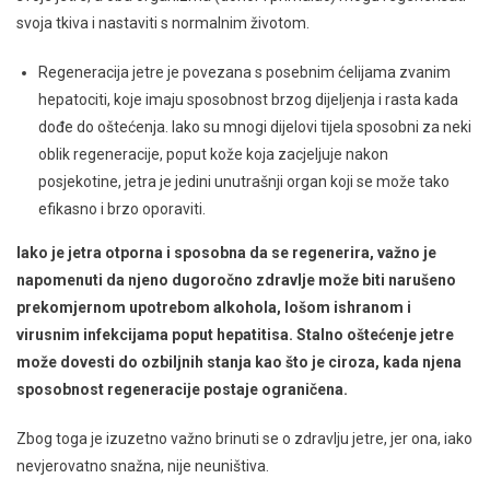
svoja tkiva i nastaviti s normalnim životom.
Regeneracija jetre je povezana s posebnim ćelijama zvanim
hepatociti, koje imaju sposobnost brzog dijeljenja i rasta kada
dođe do oštećenja. Iako su mnogi dijelovi tijela sposobni za neki
oblik regeneracije, poput kože koja zacjeljuje nakon
posjekotine, jetra je jedini unutrašnji organ koji se može tako
efikasno i brzo oporaviti.
Iako je jetra otporna i sposobna da se regenerira, važno je
napomenuti da njeno dugoročno zdravlje može biti narušeno
prekomjernom upotrebom alkohola, lošom ishranom i
virusnim infekcijama poput hepatitisa. Stalno oštećenje jetre
može dovesti do ozbiljnih stanja kao što je ciroza, kada njena
sposobnost regeneracije postaje ograničena.
Zbog toga je izuzetno važno brinuti se o zdravlju jetre, jer ona, iako
nevjerovatno snažna, nije neuništiva.