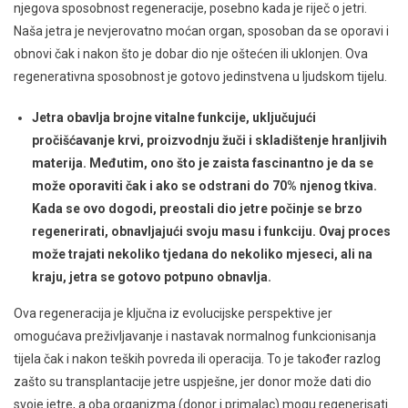
njegova sposobnost regeneracije, posebno kada je riječ o jetri.
Naša jetra je nevjerovatno moćan organ, sposoban da se oporavi i
obnovi čak i nakon što je dobar dio nje oštećen ili uklonjen. Ova
regenerativna sposobnost je gotovo jedinstvena u ljudskom tijelu.
Jetra obavlja brojne vitalne funkcije, uključujući
pročišćavanje krvi, proizvodnju žuči i skladištenje hranljivih
materija. Međutim, ono što je zaista fascinantno je da se
može oporaviti čak i ako se odstrani do 70% njenog tkiva.
Kada se ovo dogodi, preostali dio jetre počinje se brzo
regenerirati, obnavljajući svoju masu i funkciju. Ovaj proces
može trajati nekoliko tjedana do nekoliko mjeseci, ali na
kraju, jetra se gotovo potpuno obnavlja.
Ova regeneracija je ključna iz evolucijske perspektive jer
omogućava preživljavanje i nastavak normalnog funkcionisanja
tijela čak i nakon teških povreda ili operacija. To je također razlog
zašto su transplantacije jetre uspješne, jer donor može dati dio
svoje jetre, a oba organizma (donor i primalac) mogu regenerisati