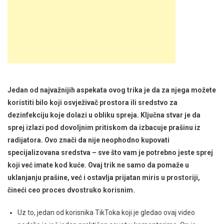
Jedan od najvažnijih aspekata ovog trika je da za njega možete
koristiti bilo koji osvježivač prostora ili sredstvo za
dezinfekciju koje dolazi u obliku spreja. Ključna stvar je da
sprej izlazi pod dovoljnim pritiskom da izbacuje prašinu iz
radijatora. Ovo znači da nije neophodno kupovati
specijalizovana sredstva – sve što vam je potrebno jeste sprej
koji već imate kod kuće. Ovaj trik ne samo da pomaže u
uklanjanju prašine, već i ostavlja prijatan miris u prostoriji,
čineći ceo proces dvostruko korisnim.
Uz to, jedan od korisnika TikToka koji je gledao ovaj video