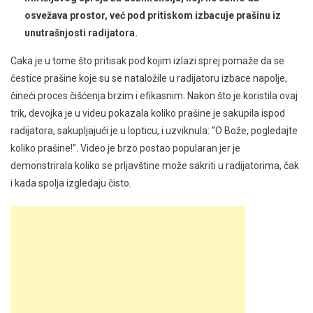
osvežava prostor, već pod pritiskom izbacuje prašinu iz
unutrašnjosti radijatora.
Caka je u tome što pritisak pod kojim izlazi sprej pomaže da se
čestice prašine koje su se nataložile u radijatoru izbace napolje,
čineći proces čišćenja brzim i efikasnim. Nakon što je koristila ovaj
trik, devojka je u videu pokazala koliko prašine je sakupila ispod
radijatora, sakupljajući je u lopticu, i uzviknula: “O Bože, pogledajte
koliko prašine!”. Video je brzo postao popularan jer je
demonstrirala koliko se prljavštine može sakriti u radijatorima, čak
i kada spolja izgledaju čisto.