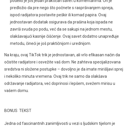
podelio je još jedan praktičan savet u komentarima. On je
predložio da pre nego što počnete s raspršivanjem spreja,
ispod radijatora postavite peškir ili komad papira. Ovaj
jednostavan dodatak osigurava da prašina koja ispada ne
završi svuda po podu, već da se sakupi na jednom mestu,
olakšavajući kasnije čišćenje. Ovaj savet dodatno unapređuje
metodu, čineći je još praktičnijom i urednijom.
Na kraju, ovaj TikTok trik je jednostavan, ali vrlo efikasan način da
očistite radijatore i osvežite vaš dom. Ne zahteva specijalizovana
sredstva ni složene postupke – dovoljno je da imate mirišljavi sprej
i nekoliko minuta vremena. Ovaj trik ne samo da olakšava
održavanje radijatora, već doprinosi i lepšem, svežem mirisu u
vašem domu.
BONUS TEKST
Jedna od fascinantnih zanimljivosti u vezi s ljudskim tijelom je