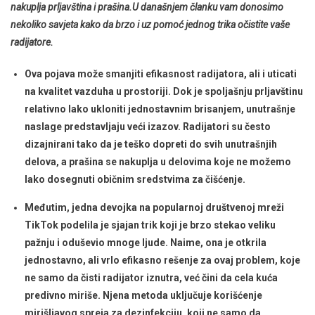
nakuplja prljavština i prašina.U današnjem članku vam donosimo
nekoliko savjeta kako da brzo i uz pomoć jednog trika očistite vaše
radijatore.
Ova pojava može smanjiti efikasnost radijatora, ali i uticati
na kvalitet vazduha u prostoriji. Dok je spoljašnju prljavštinu
relativno lako ukloniti jednostavnim brisanjem, unutrašnje
naslage predstavljaju veći izazov. Radijatori su često
dizajnirani tako da je teško dopreti do svih unutrašnjih
delova, a prašina se nakuplja u delovima koje ne možemo
lako dosegnuti običnim sredstvima za čišćenje.
Međutim, jedna devojka na popularnoj društvenoj mreži
TikTok podelila je sjajan trik koji je brzo stekao veliku
pažnju i oduševio mnoge ljude. Naime, ona je otkrila
jednostavno, ali vrlo efikasno rešenje za ovaj problem, koje
ne samo da čisti radijator iznutra, već čini da cela kuća
predivno miriše. Njena metoda uključuje korišćenje
mirišljavog spreja za dezinfekciju, koji ne samo da