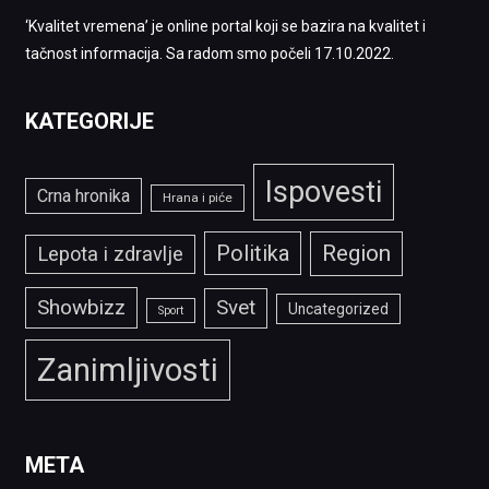
‘Kvalitet vremena’ je online portal koji se bazira na kvalitet i
tačnost informacija. Sa radom smo počeli 17.10.2022.
KATEGORIJE
Ispovesti
Crna hronika
Hrana i piće
Politika
Region
Lepota i zdravlje
Showbizz
Svet
Uncategorized
Sport
Zanimljivosti
META