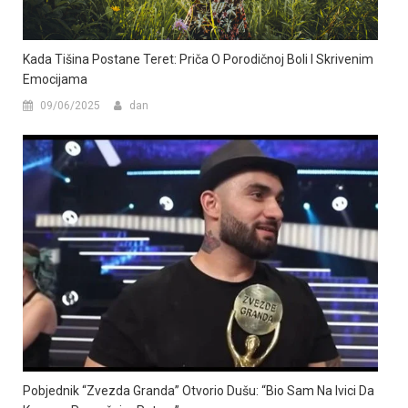
Kada Tišina Postane Teret: Priča O Porodičnoj Boli I Skrivenim
Emocijama
09/06/2025
dan
Pobjednik “Zvezda Granda” Otvorio Dušu: “Bio Sam Na Ivici Da