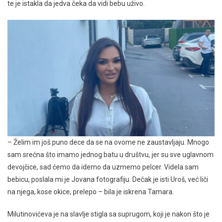
te je istakla da jedva čeka da vidi bebu uživo.
– Želim im još puno dece da se na ovome ne zaustavljaju. Mnogo
sam srećna što imamo jednog batu u društvu, jer su sve uglavnom
devojčice, sad ćemo da idemo da uzmemo pelcer. Videla sam
bebicu, poslala mi je Jovana fotografiju. Dečak je isti Uroš, već liči
na njega, kose okice, prelepo – bila je iskrena Tamara.
Milutinovićeva je na slavlje stigla sa suprugom, koji je nakon što je