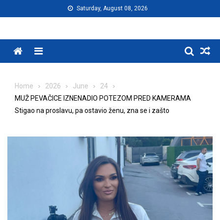
Skip
Saturday, August 08, 2026
to
content
Menu
Home
2026
June
24
MUŽ PEVAČICE IZNENADIO POTEZOM PRED KAMERAMA
Stigao na proslavu, pa ostavio ženu, zna se i zašto