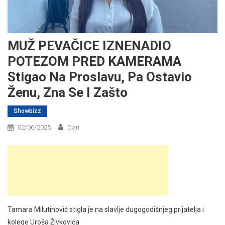
MUŽ PEVAČICE IZNENADIO
POTEZOM PRED KAMERAMA
Stigao Na Proslavu, Pa Ostavio
Ženu, Zna Se I Zašto
Showbizz
02/06/2025
Dan
Tamara Milutinović stigla je na slavlje dugogodišnjeg prijatelja i
kolege Uroša Živkovića