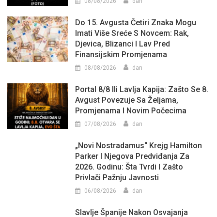
08/08/2026
dan
Do 15. Avgusta Četiri Znaka Mogu
Imati Više Sreće S Novcem: Rak,
Djevica, Blizanci I Lav Pred
Finansijskim Promjenama
08/08/2026
dan
Portal 8/8 Ili Lavlja Kapija: Zašto Se 8.
Avgust Povezuje Sa Željama,
Promjenama I Novim Počecima
07/08/2026
dan
„Novi Nostradamus“ Krejg Hamilton
Parker I Njegova Predviđanja Za
2026. Godinu: Šta Tvrdi I Zašto
Privlači Pažnju Javnosti
06/08/2026
dan
Slavlje Španije Nakon Osvajanja