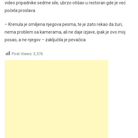
video pripadnike sedme sile, ubrzo otišao u restoran gde je već
počela proslava.
– Krenula je omiljena njegova pesma, te je zato rekao da žuri,
nema problem sa kamerama, ali ne daje izjave, ipak je ovo moj
posao, a ne njegov – zaključila je pevačica.
Post Views:
3,576