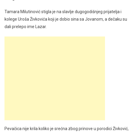
Tamara Milutinović stigla je na slavlje dugogodišnjeg prijatelja i
kolege Uroša Živkovića koji je dobio sina sa Jovanom, a dečaku su
dali prelepo ime Lazar.
Pevačica nije krila koliko je srećna zbog prinove u porodici Živković,