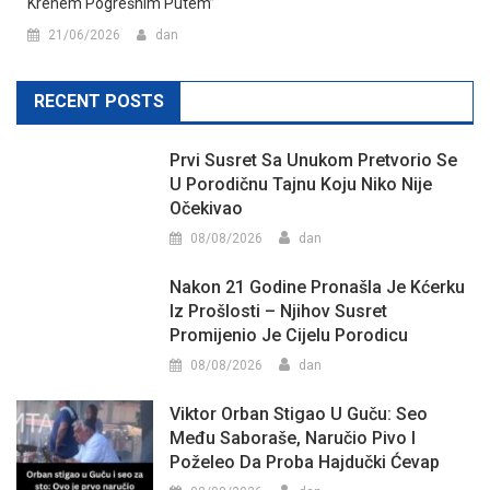
Krenem Pogrešnim Putem”
21/06/2026
dan
RECENT POSTS
Prvi Susret Sa Unukom Pretvorio Se
U Porodičnu Tajnu Koju Niko Nije
Očekivao
08/08/2026
dan
Nakon 21 Godine Pronašla Je Kćerku
Iz Prošlosti – Njihov Susret
Promijenio Je Cijelu Porodicu
08/08/2026
dan
Viktor Orban Stigao U Guču: Seo
Među Saboraše, Naručio Pivo I
Poželeo Da Proba Hajdučki Ćevap