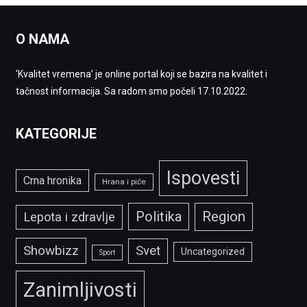
O NAMA
‘Kvalitet vremena’ je online portal koji se bazira na kvalitet i
tačnost informacija. Sa radom smo počeli 17.10.2022.
KATEGORIJE
Ispovesti
Crna hronika
Hrana i piće
Politika
Region
Lepota i zdravlje
Showbizz
Svet
Uncategorized
Sport
Zanimljivosti