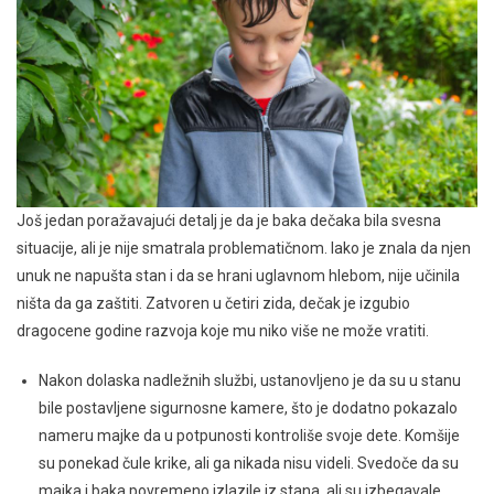
Još jedan poražavajući detalj je da je baka dečaka bila svesna
situacije, ali je nije smatrala problematičnom. Iako je znala da njen
unuk ne napušta stan i da se hrani uglavnom hlebom, nije učinila
ništa da ga zaštiti. Zatvoren u četiri zida, dečak je izgubio
dragocene godine razvoja koje mu niko više ne može vratiti.
Nakon dolaska nadležnih službi, ustanovljeno je da su u stanu
bile postavljene sigurnosne kamere, što je dodatno pokazalo
nameru majke da u potpunosti kontroliše svoje dete. Komšije
su ponekad čule krike, ali ga nikada nisu videli. Svedoče da su
majka i baka povremeno izlazile iz stana, ali su izbegavale