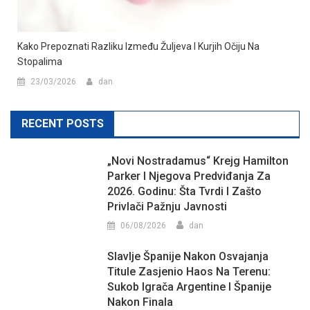
Kako Prepoznati Razliku Između Žuljeva I Kurjih Očiju Na
Stopalima
23/03/2026
dan
RECENT POSTS
„Novi Nostradamus“ Krejg Hamilton
Parker I Njegova Predviđanja Za
2026. Godinu: Šta Tvrdi I Zašto
Privlači Pažnju Javnosti
06/08/2026
dan
Slavlje Španije Nakon Osvajanja
Titule Zasjenio Haos Na Terenu:
Sukob Igrača Argentine I Španije
Nakon Finala