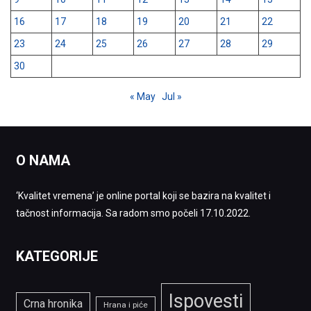
16
17
18
19
20
21
22
23
24
25
26
27
28
29
30
« May
Jul »
O NAMA
‘Kvalitet vremena’ je online portal koji se bazira na kvalitet i
tačnost informacija. Sa radom smo počeli 17.10.2022.
KATEGORIJE
Ispovesti
Crna hronika
Hrana i piće