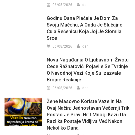
06/08/2026
dan
Godinu Dana Plaćala Je Dom Za
Svoju Maćehu, A Onda Je Slučajno
Čula Rečenicu Koja Joj Je Slomila
Srce
06/08/2026
dan
Nova Nagađanja O Ljubavnom Životu
Cece Ražnatović: Pojavile Se Tvrdnje
O Navodnoj Vezi Koje Su Izazvale
Brojne Reakcije
06/08/2026
dan
Žene Masovno Koriste Vazelin Na
Ovaj Način: Jednostavan Večernji Trik
Postao Je Pravi Hit I Mnogi Kažu Da
Razlika Postaje Vidljiva Već Nakon
Nekoliko Dana