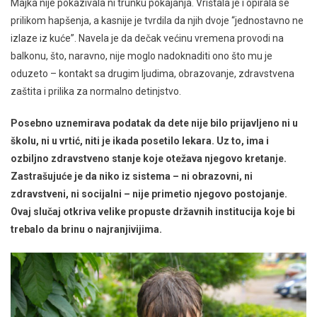
Majka nije pokazivala ni trunku pokajanja. Vrištala je i opirala se
prilikom hapšenja, a kasnije je tvrdila da njih dvoje “jednostavno ne
izlaze iz kuće”. Navela je da dečak većinu vremena provodi na
balkonu, što, naravno, nije moglo nadoknaditi ono što mu je
oduzeto – kontakt sa drugim ljudima, obrazovanje, zdravstvena
zaštita i prilika za normalno detinjstvo.
Posebno uznemirava podatak da dete nije bilo prijavljeno ni u
školu, ni u vrtić, niti je ikada posetilo lekara. Uz to, ima i
ozbiljno zdravstveno stanje koje otežava njegovo kretanje.
Zastrašujuće je da niko iz sistema – ni obrazovni, ni
zdravstveni, ni socijalni – nije primetio njegovo postojanje.
Ovaj slučaj otkriva velike propuste državnih institucija koje bi
trebalo da brinu o najranjivijima.