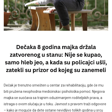
Dečak je trenutno smešten u centar za rehabilitaciju, gde će mu
biti pružena neophodna medicinska i psihološka pomoć. Njegova
majka se suočava sa trajnim oduzimanjem roditeljskih prava, a
istraga o ovom slučaju je u toku. Javnost s pravom traži odgovore
– kako je moguće da dete ostane nevidljivo tolikih godina u srcu