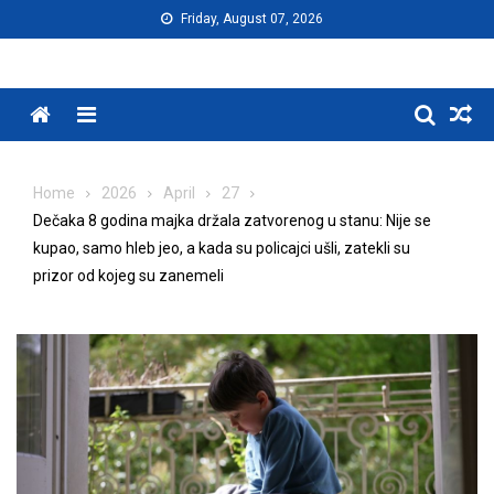
Skip
Friday, August 07, 2026
to
content
Menu
Home
2026
April
27
Dečaka 8 godina majka držala zatvorenog u stanu: Nije se
kupao, samo hleb jeo, a kada su policajci ušli, zatekli su
prizor od kojeg su zanemeli