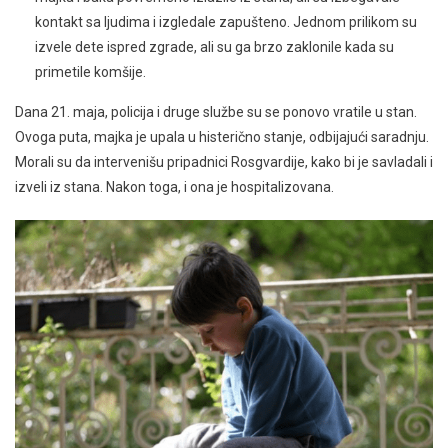
kontakt sa ljudima i izgledale zapušteno. Jednom prilikom su
izvele dete ispred zgrade, ali su ga brzo zaklonile kada su
primetile komšije.
Dana 21. maja, policija i druge službe su se ponovo vratile u stan.
Ovoga puta, majka je upala u histerično stanje, odbijajući saradnju.
Morali su da intervenišu pripadnici Rosgvardije, kako bi je savladali i
izveli iz stana. Nakon toga, i ona je hospitalizovana.