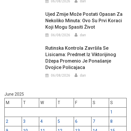
06/08/2026
dan
Ujed Zmije Može Postati Opasan Za
Nekoliko Minuta: Ovo Su Prvi Koraci
Koji Mogu Spasiti Život
06/08/2026
dan
Rutinska Kontrola Završila Se
Lisicama: Predmet Iz Viktorijinog
Džepa Promenio Je Ponašanje
Dvojice Policajaca
06/08/2026
dan
June 2025
M
T
W
T
F
S
S
1
2
3
4
5
6
7
8
9
10
11
12
13
14
15