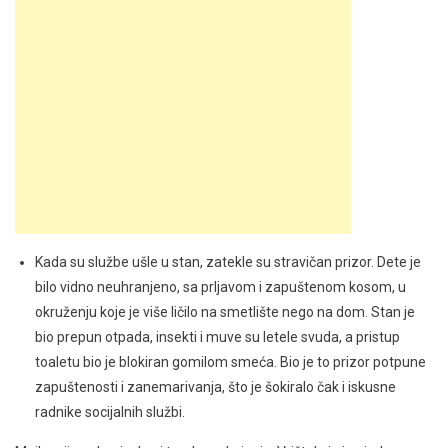
Kada su službe ušle u stan, zatekle su stravičan prizor. Dete je
bilo vidno neuhranjeno, sa prljavom i zapuštenom kosom, u
okruženju koje je više ličilo na smetlište nego na dom. Stan je
bio prepun otpada, insekti i muve su letele svuda, a pristup
toaletu bio je blokiran gomilom smeća. Bio je to prizor potpune
zapuštenosti i zanemarivanja, što je šokiralo čak i iskusne
radnike socijalnih službi.