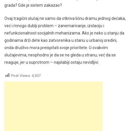
grada? Gde je sistem zakazao?
Ovaj tragični slučaj ne samo da otkriva ličnu dramu jednog dečaka,
već i mnogo dublji problem – zanemarivanje, izolaciju i
nefunkcionalnost socijalnih mehanizama. Ako je neko u stanju da
godinama drži dete kao zatvorenika u stanu u urbanoj sredini,
onda društvo mora preispitati svoje prioritete. U ovakvim
slučajevima, neophodno je da se ne gleda u stranu, već da se
reaguje, jer u suprotnom – najslabiji ostaju nevidljivi.
Post Views:
4,307