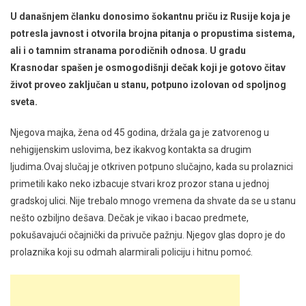
U današnjem članku donosimo šokantnu priču iz Rusije koja je
potresla javnost i otvorila brojna pitanja o propustima sistema,
ali i o tamnim stranama porodičnih odnosa. U gradu
Krasnodar spašen je osmogodišnji dečak koji je gotovo čitav
život proveo zaključan u stanu, potpuno izolovan od spoljnog
sveta.
Njegova majka, žena od 45 godina, držala ga je zatvorenog u
nehigijenskim uslovima, bez ikakvog kontakta sa drugim
ljudima.Ovaj slučaj je otkriven potpuno slučajno, kada su prolaznici
primetili kako neko izbacuje stvari kroz prozor stana u jednoj
gradskoj ulici. Nije trebalo mnogo vremena da shvate da se u stanu
nešto ozbiljno dešava. Dečak je vikao i bacao predmete,
pokušavajući očajnički da privuče pažnju. Njegov glas dopro je do
prolaznika koji su odmah alarmirali policiju i hitnu pomoć.