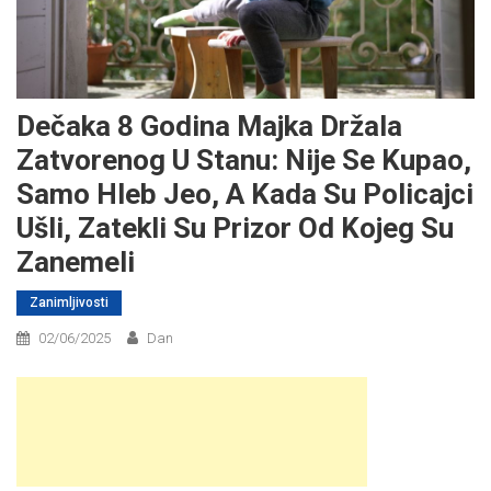
Dečaka 8 Godina Majka Držala
Zatvorenog U Stanu: Nije Se Kupao,
Samo Hleb Jeo, A Kada Su Policajci
Ušli, Zatekli Su Prizor Od Kojeg Su
Zanemeli
Zanimljivosti
02/06/2025
Dan