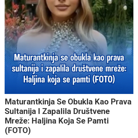
Maturantkinja Se Obukla Kao Prava
Sultanija I Zapalila Društvene
Mreže: Haljina Koja Se Pamti
(FOTO)