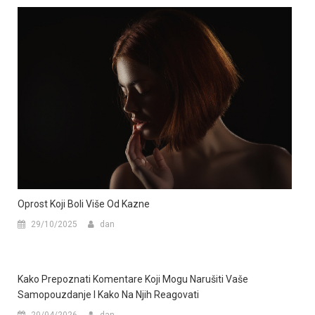
Oprost Koji Boli Više Od Kazne
29/10/2025
dan
Kako Prepoznati Komentare Koji Mogu Narušiti Vaše
Samopouzdanje I Kako Na Njih Reagovati