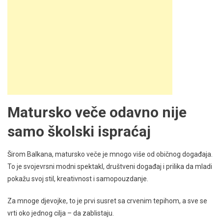
Matursko veče odavno nije
samo školski ispraćaj
Širom Balkana, matursko veče je mnogo više od običnog događaja.
To je svojevrsni modni spektakl, društveni događaj i prilika da mladi
pokažu svoj stil, kreativnost i samopouzdanje.
Za mnoge djevojke, to je prvi susret sa crvenim tepihom, a sve se
vrti oko jednog cilja – da zablistaju.