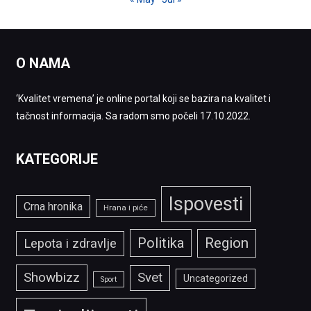
O NAMA
‘Kvalitet vremena’ je online portal koji se bazira na kvalitet i
tačnost informacija. Sa radom smo počeli 17.10.2022.
KATEGORIJE
Ispovesti
Crna hronika
Hrana i piće
Politika
Region
Lepota i zdravlje
Showbizz
Svet
Uncategorized
Sport