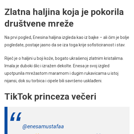
Zlatna haljina koja je pokorila
društvene mreže
Na prvi pogled, Enesina haljina izgleda kao iz bajke – ali čim je bolje
pogledate, postaje jasno da se iza toga krije sofisticiranost i stav.
Riječ je o haljini u boji kože, bogato ukrašenoj zlatnim kristalima.
Imala je duboki šlic i izražen dekolte. Enesa je svoj izgled
upotpunila mrežastom maramom i dugim rukavicama u istoj
nijansi, dok su torbica i cipele bili savršeno usklađeni.
TikTok princeza večeri
@enesamustafaa