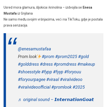
Usred mora glamura, šljokica i krinolina – izdvojila se
Enesa
Mustafa
iz Gnjilana
Ne samo među svojim vršnjacima, već i na TikToku, gdje je postala
prava senzacija.
@enesamustafaa
Prom look
#prom
#prom2025
#gold
#golddress
#dress
#promdress
#makeup
#shoesstyle
#fypp
#fyyp
#foryouu
#foryourpagee
#viraal
#viralvideoo
#viralvideoofficial
#promlook
#2025
♬ original sound – 𝙄𝙣𝙩𝙚𝙧𝙣𝙖𝙩𝙞𝙤𝙣𝙂𝙤𝙖𝙩