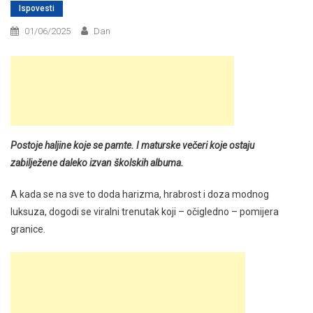
Ispovesti
01/06/2025
Dan
Postoje haljine koje se pamte. I maturske večeri koje ostaju
zabilježene daleko izvan školskih albuma.
A kada se na sve to doda harizma, hrabrost i doza modnog
luksuza, dogodi se viralni trenutak koji – očigledno – pomijera
granice.