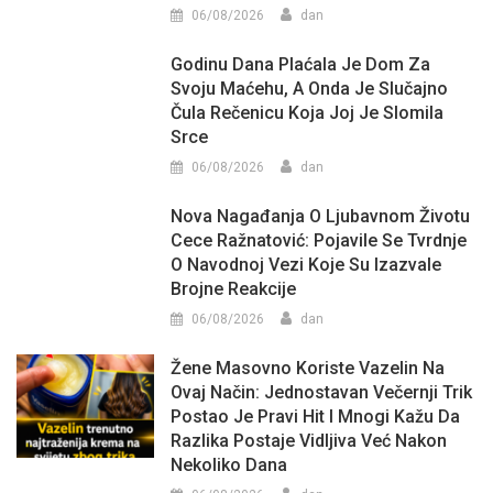
06/08/2026
dan
Godinu Dana Plaćala Je Dom Za
Svoju Maćehu, A Onda Je Slučajno
Čula Rečenicu Koja Joj Je Slomila
Srce
06/08/2026
dan
Nova Nagađanja O Ljubavnom Životu
Cece Ražnatović: Pojavile Se Tvrdnje
O Navodnoj Vezi Koje Su Izazvale
Brojne Reakcije
06/08/2026
dan
Žene Masovno Koriste Vazelin Na
Ovaj Način: Jednostavan Večernji Trik
Postao Je Pravi Hit I Mnogi Kažu Da
Razlika Postaje Vidljiva Već Nakon
Nekoliko Dana