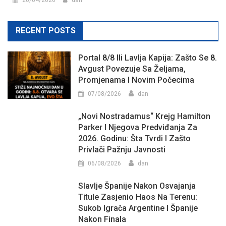
20/04/2026
dan
RECENT POSTS
Portal 8/8 Ili Lavlja Kapija: Zašto Se 8.
Avgust Povezuje Sa Željama,
Promjenama I Novim Počecima
07/08/2026
dan
„Novi Nostradamus“ Krejg Hamilton
Parker I Njegova Predviđanja Za
2026. Godinu: Šta Tvrdi I Zašto
Privlači Pažnju Javnosti
06/08/2026
dan
Slavlje Španije Nakon Osvajanja
Titule Zasjenio Haos Na Terenu:
Sukob Igrača Argentine I Španije
Nakon Finala