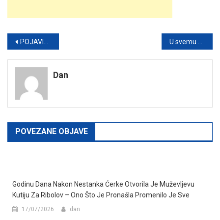
Post
POJAVIO SE I SNIMAK: Sukob na dženazi Benjaminu Spahoviću, potezao se i pištolj
U svemu će vas nadmudriti: Ovo su najlukaviji horoskopski znakovi
navigation
Dan
POVEZANE OBJAVE
Godinu Dana Nakon Nestanka Ćerke Otvorila Je Muževljevu
Kutiju Za Ribolov – Ono Što Je Pronašla Promenilo Je Sve
17/07/2026
dan