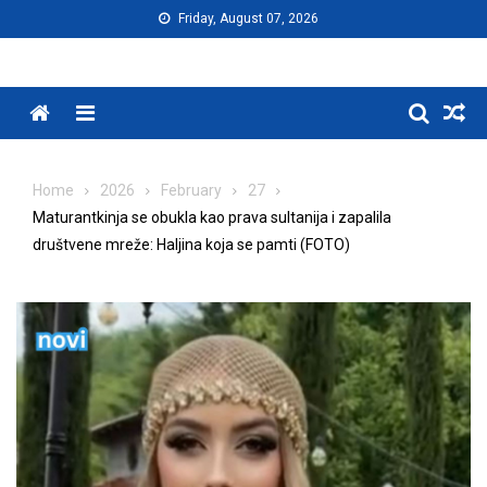
Skip
Friday, August 07, 2026
to
content
Menu
Home
2026
February
27
Maturantkinja se obukla kao prava sultanija i zapalila
društvene mreže: Haljina koja se pamti (FOTO)