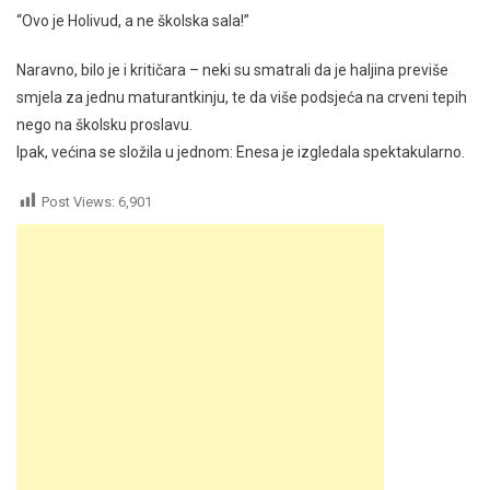
“Ovo je Holivud, a ne školska sala!”
Naravno, bilo je i kritičara – neki su smatrali da je haljina previše
smjela za jednu maturantkinju, te da više podsjeća na crveni tepih
nego na školsku proslavu.
Ipak, većina se složila u jednom: Enesa je izgledala spektakularno.
Post Views:
6,901