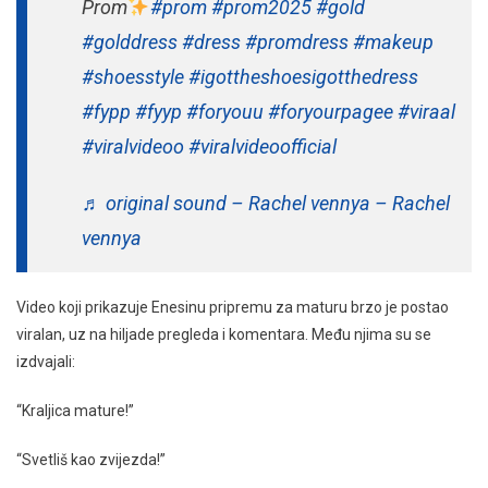
Prom
#prom
#prom2025
#gold
#golddress
#dress
#promdress
#makeup
#shoesstyle
#igottheshoesigotthedress
#fypp
#fyyp
#foryouu
#foryourpagee
#viraal
#viralvideoo
#viralvideoofficial
♬ original sound – Rachel vennya – Rachel
vennya
Video koji prikazuje Enesinu pripremu za maturu brzo je postao
viralan, uz na hiljade pregleda i komentara. Među njima su se
izdvajali:
“Kraljica mature!”
“Svetliš kao zvijezda!”