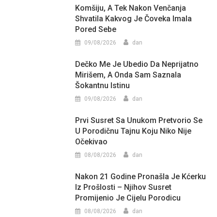
Komšiju, A Tek Nakon Venčanja
Shvatila Kakvog Je Čoveka Imala
Pored Sebe
09/08/2026
dan
Dečko Me Je Ubedio Da Neprijatno
Mirišem, A Onda Sam Saznala
Šokantnu Istinu
09/08/2026
dan
Prvi Susret Sa Unukom Pretvorio Se
U Porodičnu Tajnu Koju Niko Nije
Očekivao
08/08/2026
dan
Nakon 21 Godine Pronašla Je Kćerku
Iz Prošlosti – Njihov Susret
Promijenio Je Cijelu Porodicu
08/08/2026
dan