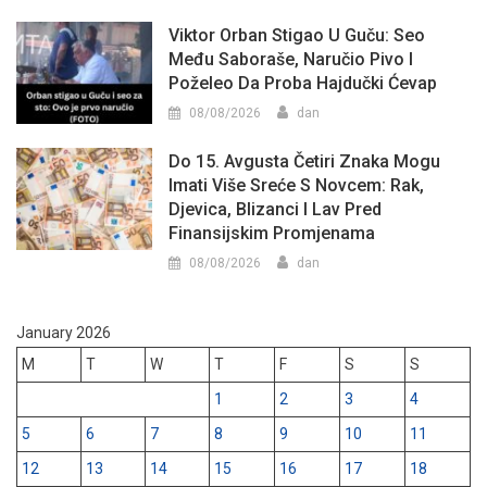
Viktor Orban Stigao U Guču: Seo
Među Saboraše, Naručio Pivo I
Poželeo Da Proba Hajdučki Ćevap
08/08/2026
dan
Do 15. Avgusta Četiri Znaka Mogu
Imati Više Sreće S Novcem: Rak,
Djevica, Blizanci I Lav Pred
Finansijskim Promjenama
08/08/2026
dan
January 2026
M
T
W
T
F
S
S
1
2
3
4
5
6
7
8
9
10
11
12
13
14
15
16
17
18