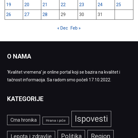
19
20
21
22
23
24
25
26
27
28
29
30
31
« Dec
Feb »
O NAMA
‘Kvalitet vremena’ je online portal koji se bazira na kvalitet i
tačnost informacija. Sa radom smo počeli 17.10.2022.
KATEGORIJE
Ispovesti
Crna hronika
Hrana i piće
Politika
Region
Lepota i zdravlje