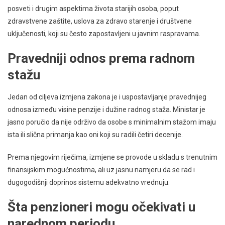
posveti i drugim aspektima života starijih osoba, poput
zdravstvene zaštite, uslova za zdravo starenje i društvene
uključenosti, koji su često zapostavljeni u javnim raspravama.
Pravedniji odnos prema radnom
stažu
Jedan od ciljeva izmjena zakona je i uspostavljanje pravednijeg
odnosa između visine penzije i dužine radnog staža. Ministar je
jasno poručio da nije održivo da osobe s minimalnim stažom imaju
ista ili slična primanja kao oni koji su radili četiri decenije.
Prema njegovim riječima, izmjene se provode u skladu s trenutnim
finansijskim mogućnostima, ali uz jasnu namjeru da se rad i
dugogodišnji doprinos sistemu adekvatno vrednuju.
Šta penzioneri mogu očekivati u
narednom periodu