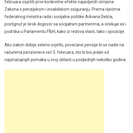
februara osjetiti prve konkretne efekte najavljenih izmjena
Zakona o penzijskom i invalidskom osiguranju. Prema riječima
federalnog ministra rada i socijalne politike Adnana Delića,
postignut je širok dogovor sa socijalnim partnerima, a očekuje se i
podrška u Parlamentu FBiH, kako iz redova vlasti, tako i opozicije.
Ako zakon dobije zeleno svjetlo, povećane penzije bi se našle na
računima penzionera već 5. februara, što bi bio jedan od
najznačajnijih pomaka u ovoj oblasti u posljednjih nekoliko godina.