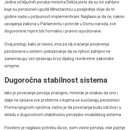
Jedna od ključnih poruka ministra Delića jeste da su svi zahtjevi
koje su penzioneri uputili Ministarstvu u posljednje dvije do tri
godine sada u potpunosti implementirani. Naglasio je da će, nakon
usvajanja zakona u Parlamentu i potvrde u Domu naroda, sve
dogovorene mjere biti formalno i pravno ispoštovane.
Ovaj pristup, kako je naveo, ima za cilj vraćanje povjerenja
penzionera u sistem i pokazivanje da se njihovi zahtjevi ne
zanemaruju, već rješavaju kroz dijalog i konkretne zakonske
izmjene.
Dugoročna stabilnost sistema
Iako je povećanje penzija značajno, ministar je istakao da ono i
dalje ne rješava sve probleme s kojima se suočavaju penzioneri.
Prema njegovim riječima, važno je da povećanja budu održiva i u
skladu s dugoročnom stabilnošću penzijsko-invalidskog sistema.
Posebno je naglasio potrebu da se, osim visine penzija, više pažnje