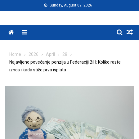
Skip
Sunday, August 09, 2026
to
content
Menu
Home
2026
April
28
Najavljeno povećanje penzija u Federaciji BiH: Koliko raste
iznos i kada stiže prva isplata