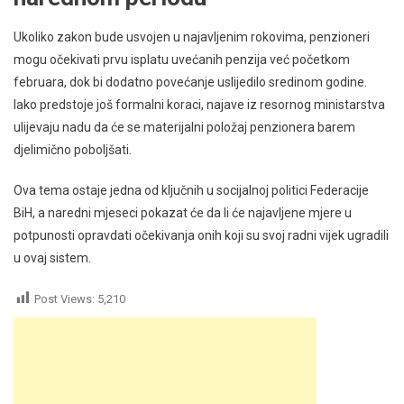
Ukoliko zakon bude usvojen u najavljenim rokovima, penzioneri
mogu očekivati prvu isplatu uvećanih penzija već početkom
februara, dok bi dodatno povećanje uslijedilo sredinom godine.
Iako predstoje još formalni koraci, najave iz resornog ministarstva
ulijevaju nadu da će se materijalni položaj penzionera barem
djelimično poboljšati.
Ova tema ostaje jedna od ključnih u socijalnoj politici Federacije
BiH, a naredni mjeseci pokazat će da li će najavljene mjere u
potpunosti opravdati očekivanja onih koji su svoj radni vijek ugradili
u ovaj sistem.
Post Views:
5,210