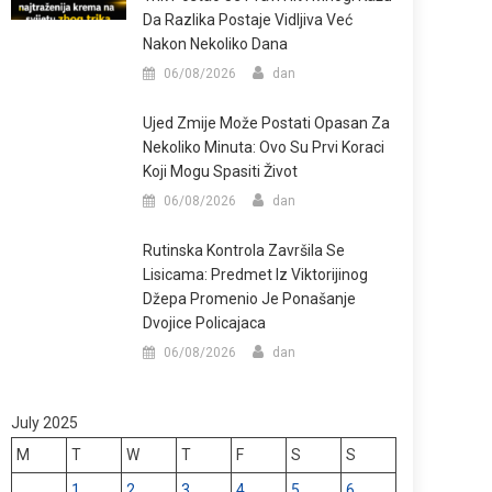
Da Razlika Postaje Vidljiva Već
Nakon Nekoliko Dana
06/08/2026
dan
Ujed Zmije Može Postati Opasan Za
Nekoliko Minuta: Ovo Su Prvi Koraci
Koji Mogu Spasiti Život
06/08/2026
dan
Rutinska Kontrola Završila Se
Lisicama: Predmet Iz Viktorijinog
Džepa Promenio Je Ponašanje
Dvojice Policajaca
06/08/2026
dan
July 2025
M
T
W
T
F
S
S
1
2
3
4
5
6