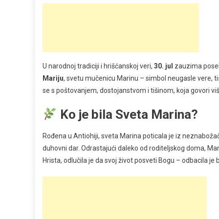
U narodnoj tradiciji i hrišćanskoj veri,
30. jul
zauzima poseb
Mariju
, svetu mučenicu Marinu – simbol neugasle vere, ti
se s poštovanjem, dostojanstvom i tišinom, koja govori viš
Ko je bila Sveta Marina?
Rođena u Antiohiji, sveta Marina poticala je iz neznaboža
duhovni dar. Odrastajući daleko od roditeljskog doma, Mar
Hrista, odlučila je da svoj život posveti Bogu – odbacila je