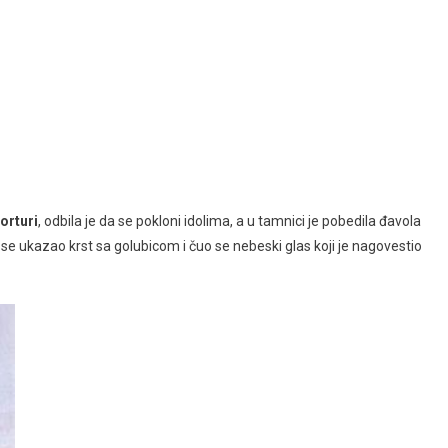
torturi
, odbila je da se pokloni idolima, a u tamnici je pobedila đavola
e ukazao krst sa golubicom i čuo se nebeski glas koji je nagovestio