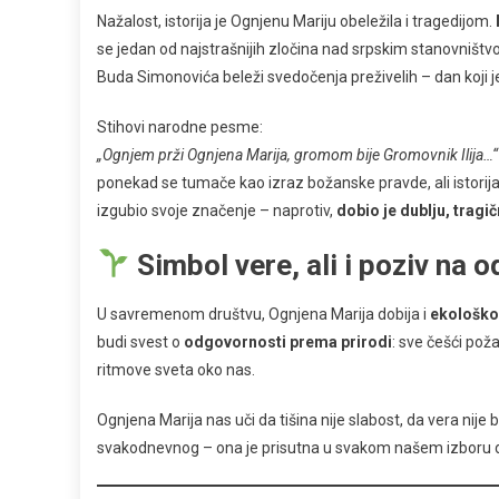
Nažalost, istorija je Ognjenu Mariju obeležila i tragedijom.
se jedan od najstrašnijih zločina nad srpskim stanovniš
Buda Simonovića beleži svedočenja preživelih – dan koji je 
Stihovi narodne pesme:
„Ognjem prži Ognjena Marija, gromom bije Gromovnik Ilija…“
ponekad se tumače kao izraz božanske pravde, ali istorija
izgubio svoje značenje – naprotiv,
dobio je dublju, tragi
Simbol vere, ali i poziv na 
U savremenom društvu, Ognjena Marija dobija i
ekološko
budi svest o
odgovornosti prema prirodi
: sve češći pož
ritmove sveta oko nas.
Ognjena Marija nas uči da tišina nije slabost, da vera nije
svakodnevnog – ona je prisutna u svakom našem izboru da bu