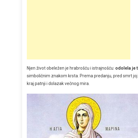
Njen život obeležen je hrabrošću i istrajnošću:
odolela je 
simboličnim znakom krsta. Prema predanju, pred smrt joj s
kraj patnji i dolazak večnog mira.