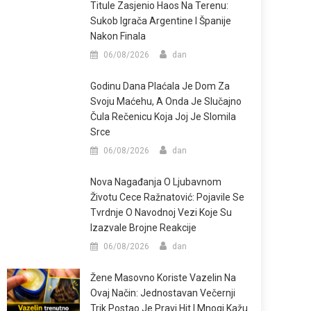
Titule Zasjenio Haos Na Terenu:
Sukob Igrača Argentine I Španije
Nakon Finala
06/08/2026
dan
Godinu Dana Plaćala Je Dom Za
Svoju Maćehu, A Onda Je Slučajno
Čula Rečenicu Koja Joj Je Slomila
Srce
06/08/2026
dan
Nova Nagađanja O Ljubavnom
Životu Cece Ražnatović: Pojavile Se
Tvrdnje O Navodnoj Vezi Koje Su
Izazvale Brojne Reakcije
06/08/2026
dan
Žene Masovno Koriste Vazelin Na
Ovaj Način: Jednostavan Večernji
Trik Postao Je Pravi Hit I Mnogi Kažu