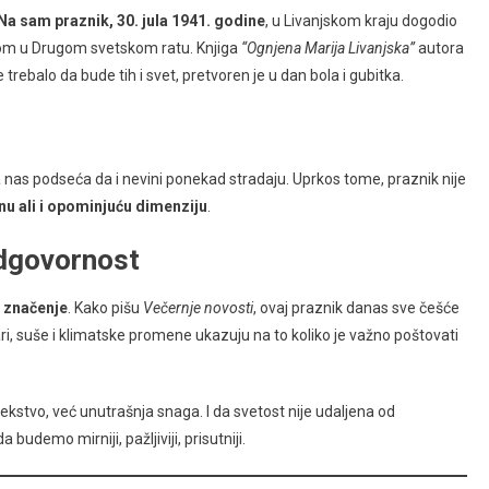
Na sam praznik, 30. jula 1941. godine
, u Livanjskom kraju dogodio
tvom u Drugom svetskom ratu. Knjiga
“Ognjena Marija Livanjska”
autora
trebalo da bude tih i svet, pretvoren je u dan bola i gubitka.
 nas podseća da i nevini ponekad stradaju. Uprkos tome, praznik nije
čnu ali i opominjuću dimenziju
.
odgovornost
 značenje
. Kako pišu
Večernje novosti
, ovaj praznik danas sve češće
ari, suše i klimatske promene ukazuju na to koliko je važno poštovati
 bekstvo, već unutrašnja snaga. I da svetost nije udaljena od
demo mirniji, pažljiviji, prisutniji.