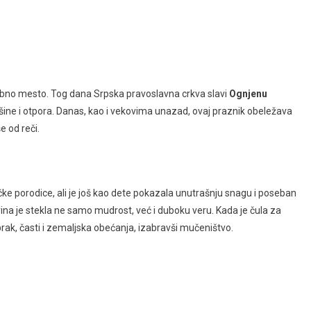
no mesto. Tog dana Srpska pravoslavna crkva slavi
Ognjenu
šine i otpora. Danas, kao i vekovima unazad, ovaj praznik obeležava
e od reči.
čke porodice, ali je još kao dete pokazala unutrašnju snagu i poseban
ina je stekla ne samo mudrost, već i duboku veru. Kada je čula za
 brak, časti i zemaljska obećanja, izabravši mučeništvo.