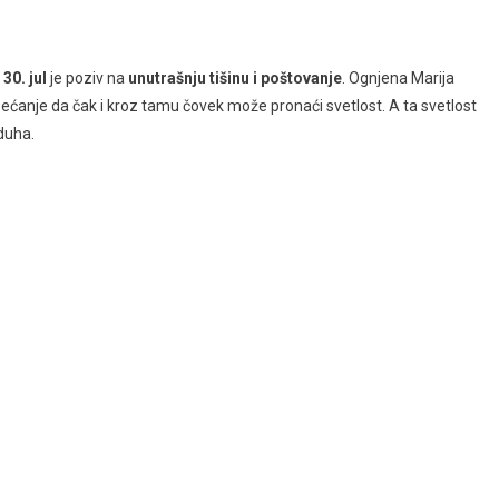
,
30. jul
je poziv na
unutrašnju tišinu i poštovanje
. Ognjena Marija
sećanje da čak i kroz tamu čovek može pronaći svetlost. A ta svetlost
 duha.