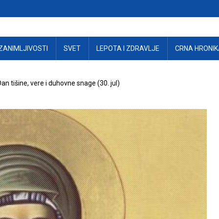
ZANIMLJIVOSTI
SVET
LEPOTA I ZDRAVLJE
CRNA HRONIK
n tišine, vere i duhovne snage (30. jul)