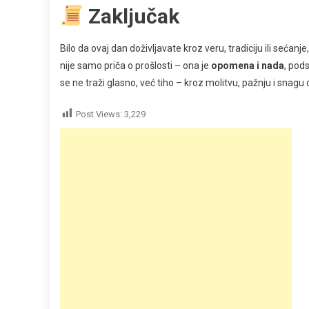
Zaključak
Bilo da ovaj dan doživljavate kroz veru, tradiciju ili sećanje
nije samo priča o prošlosti – ona je
opomena i nada
, pod
se ne traži glasno, već tiho – kroz molitvu, pažnju i snagu
Post Views:
3,229