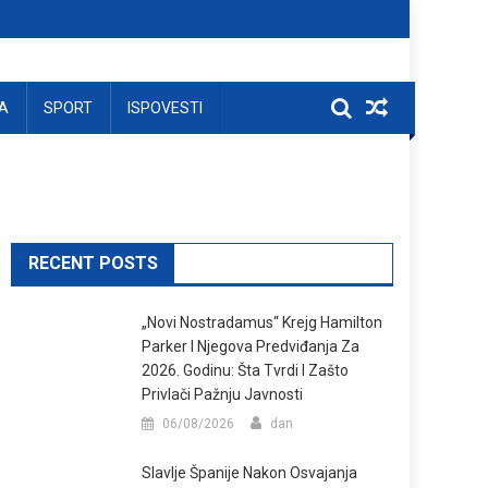
A
SPORT
ISPOVESTI
RECENT POSTS
„Novi Nostradamus“ Krejg Hamilton
Parker I Njegova Predviđanja Za
2026. Godinu: Šta Tvrdi I Zašto
Privlači Pažnju Javnosti
06/08/2026
dan
Slavlje Španije Nakon Osvajanja