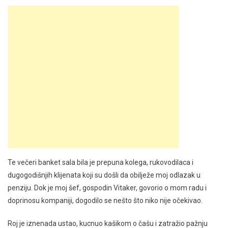
Te večeri banket sala bila je prepuna kolega, rukovodilaca i
dugogodišnjih klijenata koji su došli da obilježe moj odlazak u
penziju. Dok je moj šef, gospodin Vitaker, govorio o mom radu i
doprinosu kompaniji, dogodilo se nešto što niko nije očekivao.
Roj je iznenada ustao, kucnuo kašikom o čašu i zatražio pažnju