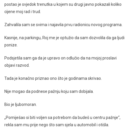
postao je svjedok trenutka u kojem su drugi javno pokazali koliko
cijene moj rad i trud.
Zahvalila sam se svima i najavila prvu radionicu novog programa.
Kasnije, na parkingu, Roj me je optužio da sam dozvolila da ga ljudi
ponize.
Podsjetila sam ga da je upravo on odlučio da na mojoj proslavi
objavi razvod.
Tada je konačno priznao ono što je godinama skrivao.
Nije mogao da podnese pažnju koju sam dobijala.
Bio je ljubomoran.
„Pomiješao si biti voljen sa potrebom da budeš u centru pažnje“,
rekla sam mu prije nego što sam sjela u automobil i otišla.