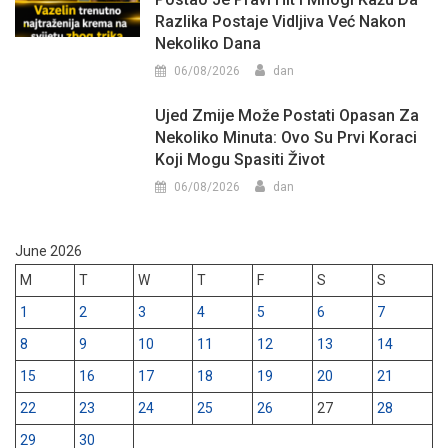
Razlika Postaje Vidljiva Već Nakon
Nekoliko Dana
06/08/2026
dan
Ujed Zmije Može Postati Opasan Za
Nekoliko Minuta: Ovo Su Prvi Koraci
Koji Mogu Spasiti Život
06/08/2026
dan
June 2026
M
T
W
T
F
S
S
1
2
3
4
5
6
7
8
9
10
11
12
13
14
15
16
17
18
19
20
21
22
23
24
25
26
27
28
29
30