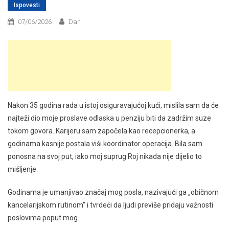
Ispovesti
07/06/2026
Dan
Nakon 35 godina rada u istoj osiguravajućoj kući, mislila sam da će
najteži dio moje proslave odlaska u penziju biti da zadržim suze
tokom govora. Karijeru sam započela kao recepcionerka, a
godinama kasnije postala viši koordinator operacija. Bila sam
ponosna na svoj put, iako moj suprug Roj nikada nije dijelio to
mišljenje.
Godinama je umanjivao značaj mog posla, nazivajući ga „običnom
kancelarijskom rutinom“ i tvrdeći da ljudi previše pridaju važnosti
poslovima poput mog.