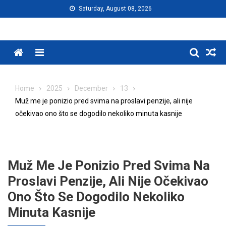
Skip
Saturday, August 08, 2026
to
content
Menu
Home
2025
December
13
Muž me je ponizio pred svima na proslavi penzije, ali nije
očekivao ono što se dogodilo nekoliko minuta kasnije
Muž Me Je Ponizio Pred Svima Na
Proslavi Penzije, Ali Nije Očekivao
Ono Što Se Dogodilo Nekoliko
Minuta Kasnije