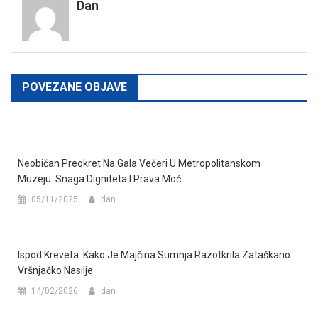
Dan
POVEZANE OBJAVE
Neobičan Preokret Na Gala Večeri U Metropolitanskom
Muzeju: Snaga Digniteta I Prava Moć
05/11/2025
dan
Ispod Kreveta: Kako Je Majčina Sumnja Razotkrila Zataškano
Vršnjačko Nasilje
14/02/2026
dan