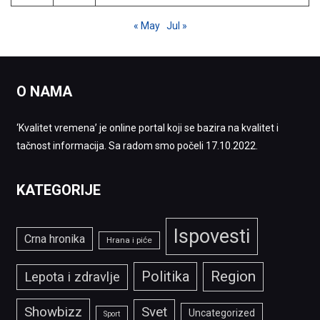
« May
Jul »
O NAMA
‘Kvalitet vremena’ je online portal koji se bazira na kvalitet i
tačnost informacija. Sa radom smo počeli 17.10.2022.
KATEGORIJE
Ispovesti
Crna hronika
Hrana i piće
Politika
Region
Lepota i zdravlje
Showbizz
Svet
Uncategorized
Sport