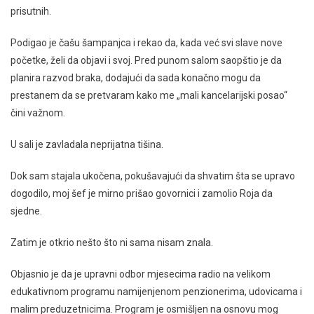
prisutnih.
Podigao je čašu šampanjca i rekao da, kada već svi slave nove
početke, želi da objavi i svoj. Pred punom salom saopštio je da
planira razvod braka, dodajući da sada konačno mogu da
prestanem da se pretvaram kako me „mali kancelarijski posao“
čini važnom.
U sali je zavladala neprijatna tišina.
Dok sam stajala ukočena, pokušavajući da shvatim šta se upravo
dogodilo, moj šef je mirno prišao govornici i zamolio Roja da
sjedne.
Zatim je otkrio nešto što ni sama nisam znala.
Objasnio je da je upravni odbor mjesecima radio na velikom
edukativnom programu namijenjenom penzionerima, udovicama i
malim preduzetnicima. Program je osmišljen na osnovu mog