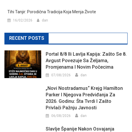
Tihi Tanjir: Porodična Tradicija Koja Menja Živote
16/02/2026
dan
RECENT POSTS
Portal 8/8 Ili Lavlja Kapija: Zašto Se 8.
Avgust Povezuje Sa Željama,
Promjenama I Novim Počecima
07/08/2026
dan
„Novi Nostradamus“ Krejg Hamilton
Parker I Njegova Predviđanja Za
2026. Godinu: Šta Tvrdi I Zašto
Privlači Pažnju Javnosti
06/08/2026
dan
Slavlje Španije Nakon Osvajanja