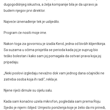
dugogodišnjeg iskustva, a želja kompanije bila je da upravo ja
budem njegov prvi direktor.
Najveće iznenađenje tek je uslijedilo.
Program će nositi moje ime.
Nakon toga za govornicu je izašla Kerol, jedna od bivših klijentkinja.
Sa suzama u očima prisjetila se perioda kada joj je suprug bio
teško bolestan i kako sam joj pomagala da ostvari prava koja joj
pripadaju.
„Neki poslovi izgledaju nevažno dok vam jednog dana očajnički ne
zatreba osoba koja ih radi“, rekla je.
Njene riječi dirnule su cijelu salu.
Kada sam konačno uzela mikrofon, pogledala sam prema Roju.
Sjedio je nijem i blijed. Umjesto poniženja koje je želio da mi priredi,