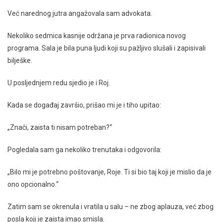
Već narednog jutra angažovala sam advokata.
Nekoliko sedmica kasnije održana je prva radionica novog
programa. Sala je bila puna ljudi koji su pažljivo slušali i zapisivali
bilješke.
U posljednjem redu sjedio je i Roj.
Kada se događaj završio, prišao mi je i tiho upitao:
„Znači, zaista ti nisam potreban?“
Pogledala sam ga nekoliko trenutaka i odgovorila:
„Bilo mi je potrebno poštovanje, Roje. Ti si bio taj koji je mislio da je
ono opcionalno.“
Zatim sam se okrenula i vratila u salu – ne zbog aplauza, već zbog
posla koji je zaista imao smisla.