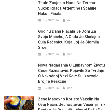
Titule Zasjenio Haos Na Terenu:
Sukob Igrača Argentine I Španije
Nakon Finala
06/08/2026
dan
Godinu Dana Plaćala Je Dom Za
Svoju Maćehu, A Onda Je Slučajno
Čula Rečenicu Koja Joj Je Slomila
Srce
06/08/2026
dan
Nova Nagađanja O Ljubavnom Životu
Cece Ražnatović: Pojavile Se Tvrdnje
O Navodnoj Vezi Koje Su Izazvale
Brojne Reakcije
06/08/2026
dan
Žene Masovno Koriste Vazelin Na
Ovaj Način: Jednostavan Večernji Trik
Postao Je Pravi Hit I Mnogi Kažu Da