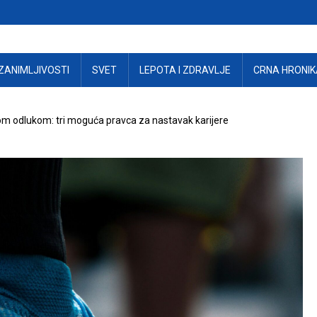
ZANIMLJIVOSTI
SVET
LEPOTA I ZDRAVLJE
CRNA HRONIK
m odlukom: tri moguća pravca za nastavak karijere