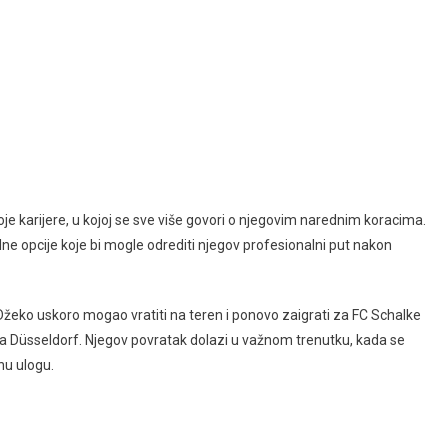
oje karijere, u kojoj se sve više govori o njegovim narednim koracima.
ne opcije koje bi mogle odrediti njegov profesionalni put nakon
žeko uskoro mogao vratiti na teren i ponovo zaigrati za FC Schalke
na Düsseldorf. Njegov povratak dolazi u važnom trenutku, kada se
čnu ulogu.