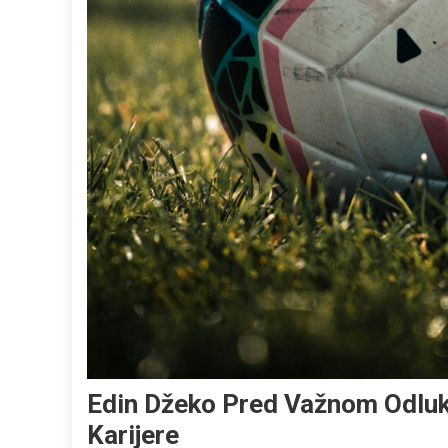
Edin Džeko Pred Važnom Odlu
Karijere