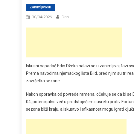
Zanimljivosti
30/04/2026
Dan
Iskusni napadač Edin Džeko nalazi se u zanimljivoj fazi sv
Prema navodima njemačkog lista Bild, pred njim su tri real
završetka sezone.
Nakon oporavka od povrede ramena, očekuje se da bi se D
04, potencijalno već u predstojećem susretu protiv Fortu
sezona bliži kraju, a iskustvo i efikasnost mogu igrati klju