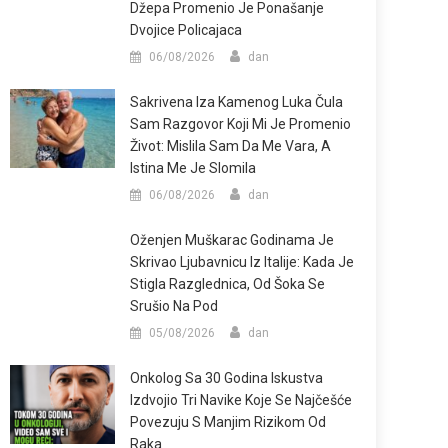
Džepa Promenio Je Ponašanje
Dvojice Policajaca
06/08/2026
dan
Sakrivena Iza Kamenog Luka Čula
Sam Razgovor Koji Mi Je Promenio
Život: Mislila Sam Da Me Vara, A
Istina Me Je Slomila
06/08/2026
dan
Oženjen Muškarac Godinama Je
Skrivao Ljubavnicu Iz Italije: Kada Je
Stigla Razglednica, Od Šoka Se
Srušio Na Pod
05/08/2026
dan
Onkolog Sa 30 Godina Iskustva
Izdvojio Tri Navike Koje Se Najčešće
Povezuju S Manjim Rizikom Od
Raka