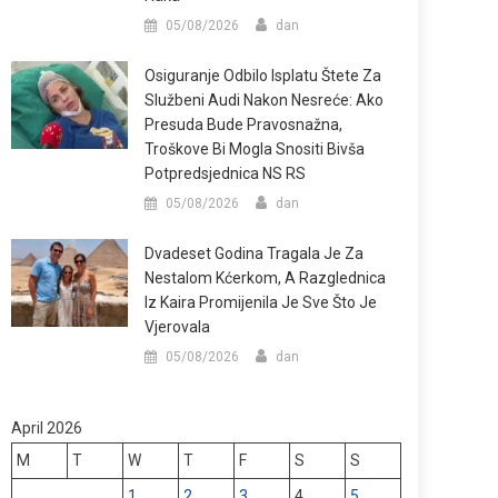
05/08/2026
dan
Osiguranje Odbilo Isplatu Štete Za
Službeni Audi Nakon Nesreće: Ako
Presuda Bude Pravosnažna,
Troškove Bi Mogla Snositi Bivša
Potpredsjednica NS RS
05/08/2026
dan
Dvadeset Godina Tragala Je Za
Nestalom Kćerkom, A Razglednica
Iz Kaira Promijenila Je Sve Što Je
Vjerovala
05/08/2026
dan
April 2026
M
T
W
T
F
S
S
1
2
3
4
5