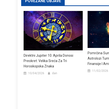
POVEZANE OBJAVE
Pomrčina Sunc
Direktni Jupiter 10. Aprila Donosi
Astrolozi Tum
Preokret: Velika Sreća Za Tri
Finansije I Am
Horoskopska Znaka
11/02/2026
10/04/2026
dan