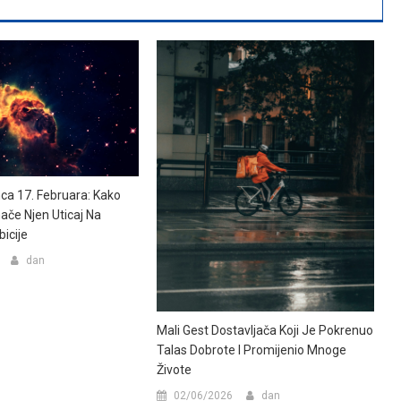
a 17. Februara: Kako
ače Njen Uticaj Na
bicije
dan
Mali Gest Dostavljača Koji Je Pokrenuo
Talas Dobrote I Promijenio Mnoge
Živote
02/06/2026
dan