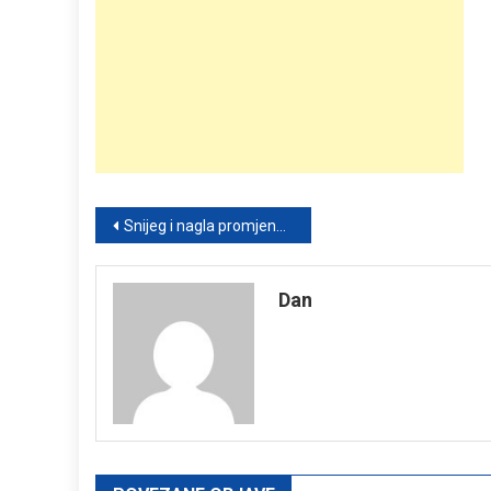
Post
Snijeg i nagla promjena vremena u Bosni i Hercegovini: Evo kakva nas prognoza očekuje do 4. maja
navigation
Dan