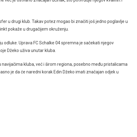
 već je ostvario značajan učinak, što potvrđuje njegov kvalitet i
sfer u drugi klub. Takav potez mogao bi značiti još jedno poglavlje u
nstinkt pokaže u drugačijem okruženju.
nju odluke. Uprava FC Schalke 04 spremna je sačekati njegov
 koje Džeko uživa unutar kluba.
navijačima kluba, već i širom regiona, posebno među pristalicama
jasno je da će naredni korak Edin Džeko imati značajan odjek u