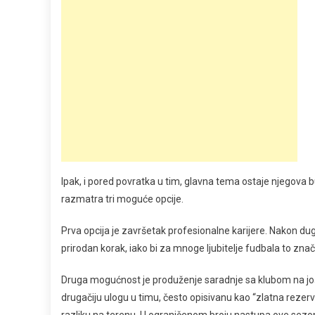
Ipak, i pored povratka u tim, glavna tema ostaje njegov
razmatra tri moguće opcije.
Prva opcija je završetak profesionalne karijere. Nakon du
prirodan korak, iako bi za mnoge ljubitelje fudbala to zna
Druga mogućnost je produženje saradnje sa klubom na još
drugačiju ulogu u timu, često opisivanu kao “zlatna rezerva