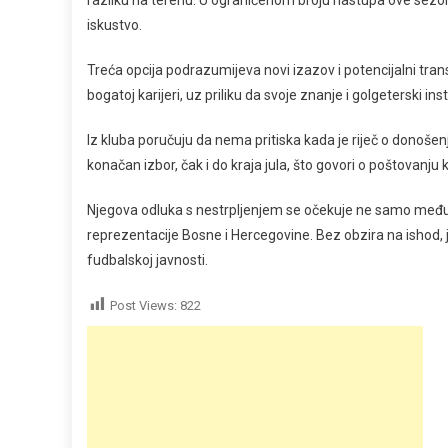
razliku na terenu. U ograničenom broju nastupa ove sezone
iskustvo.
Treća opcija podrazumijeva novi izazov i potencijalni tran
bogatoj karijeri, uz priliku da svoje znanje i golgeterski i
Iz kluba poručuju da nema pritiska kada je riječ o donoše
konačan izbor, čak i do kraja jula, što govori o poštovanju
Njegova odluka s nestrpljenjem se očekuje ne samo među 
reprezentacije Bosne i Hercegovine. Bez obzira na ishod, 
fudbalskoj javnosti.
Post Views:
822