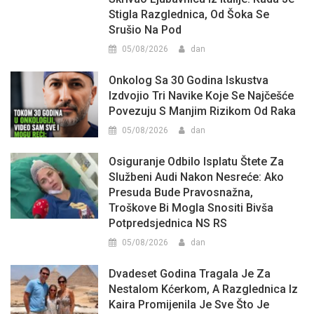
Stigla Razglednica, Od Šoka Se
Srušio Na Pod
05/08/2026
dan
Onkolog Sa 30 Godina Iskustva
Izdvojio Tri Navike Koje Se Najčešće
Povezuju S Manjim Rizikom Od Raka
05/08/2026
dan
Osiguranje Odbilo Isplatu Štete Za
Službeni Audi Nakon Nesreće: Ako
Presuda Bude Pravosnažna,
Troškove Bi Mogla Snositi Bivša
Potpredsjednica NS RS
05/08/2026
dan
Dvadeset Godina Tragala Je Za
Nestalom Kćerkom, A Razglednica Iz
Kaira Promijenila Je Sve Što Je