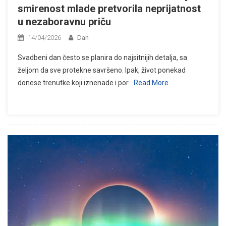
smirenost mlade pretvorila neprijatnost
u nezaboravnu priču
14/04/2026
Dan
Svadbeni dan često se planira do najsitnijih detalja, sa
željom da sve protekne savršeno. Ipak, život ponekad
donese trenutke koji iznenade i por
Read More…