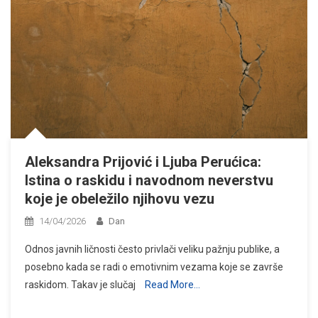
Aleksandra Prijović i Ljuba Perućica:
Istina o raskidu i navodnom neverstvu
koje je obeležilo njihovu vezu
14/04/2026
Dan
Odnos javnih ličnosti često privlači veliku pažnju publike, a
posebno kada se radi o emotivnim vezama koje se završe
raskidom. Takav je slučaj
Read More…