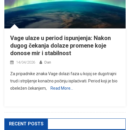
Vage ulaze u period ispunjenja: Nakon
dugog čekanja dolaze promene koje
donose mir i stabilnost
14/04/2026
Dan
Za pripadnike znaka Vage dolazi faza u kojoj se dugotrajni
trud i strpljenje konačno počinju isplaćivati. Period koji je bio
obeležen čekanjem,
Read More…
RECENT POSTS