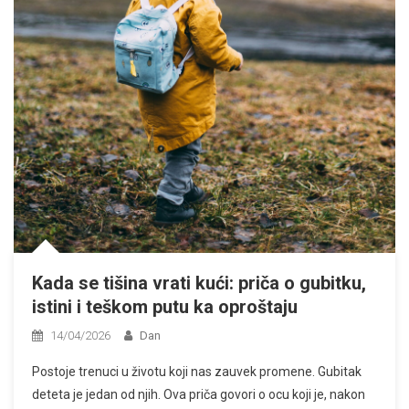
Kada se tišina vrati kući: priča o gubitku,
istini i teškom putu ka oproštaju
14/04/2026
Dan
Postoje trenuci u životu koji nas zauvek promene. Gubitak
deteta je jedan od njih. Ova priča govori o ocu koji je, nakon