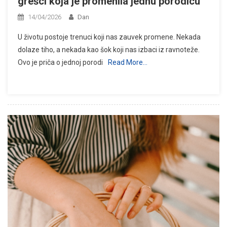
grešci koja je promenila jednu porodicu
14/04/2026
Dan
U životu postoje trenuci koji nas zauvek promene. Nekada
dolaze tiho, a nekada kao šok koji nas izbaci iz ravnoteže.
Ovo je priča o jednoj porodi
Read More…