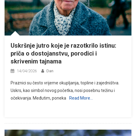
Uskršnje jutro koje je razotkrilo istinu:
priča o dostojanstvu, porodici i
skrivenim tajnama
14/04/2026
Dan
Praznici su često vrijeme okupljanja, topline i zajedništva.
Uskrs, kao simbol novog početka, nosi posebnu težinu i
očekivanja. Međutim, poneka
Read More…