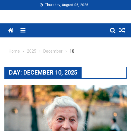
Skip
Thursday, August 06, 2026
to
content
Menu
Home
2025
December
10
DAY:
DECEMBER 10, 2025