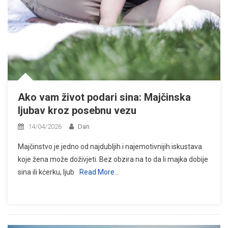
Ako vam život podari sina: Majčinska
ljubav kroz posebnu vezu
14/04/2026
Dan
Majčinstvo je jedno od najdubljih i najemotivnijih iskustava
koje žena može doživjeti. Bez obzira na to da li majka dobije
sina ili kćerku, ljub
Read More…