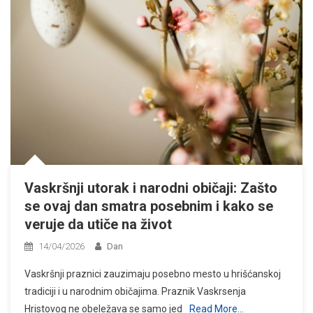
Vaskršnji utorak i narodni običaji: Zašto
se ovaj dan smatra posebnim i kako se
veruje da utiče na život
14/04/2026
Dan
Vaskršnji praznici zauzimaju posebno mesto u hrišćanskoj
tradiciji i u narodnim običajima. Praznik Vaskrsenja
Hristovog ne obeležava se samo jed
Read More…