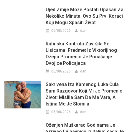
Ujed Zmije Može Postati Opasan Za
Nekoliko Minuta: Ovo Su Prvi Koraci
Koji Mogu Spasiti Život
06/08/2026
dan
Rutinska Kontrola Završila Se
Lisicama: Predmet Iz Viktorijinog
Džepa Promenio Je Ponašanje
Dvojice Policajaca
06/08/2026
dan
Sakrivena Iza Kamenog Luka Čula
Sam Razgovor Koji Mi Je Promenio
Život: Mislila Sam Da Me Vara, A
Istina Me Je Slomila
06/08/2026
dan
Oženjen Muškarac Godinama Je
Skrivao Ljubavnicu Iz Italije: Kada Je