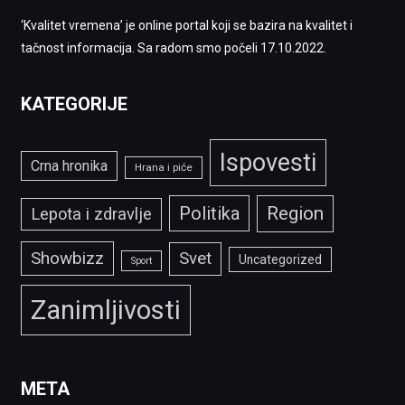
‘Kvalitet vremena’ je online portal koji se bazira na kvalitet i
tačnost informacija. Sa radom smo počeli 17.10.2022.
KATEGORIJE
Ispovesti
Crna hronika
Hrana i piće
Politika
Region
Lepota i zdravlje
Showbizz
Svet
Uncategorized
Sport
Zanimljivosti
META