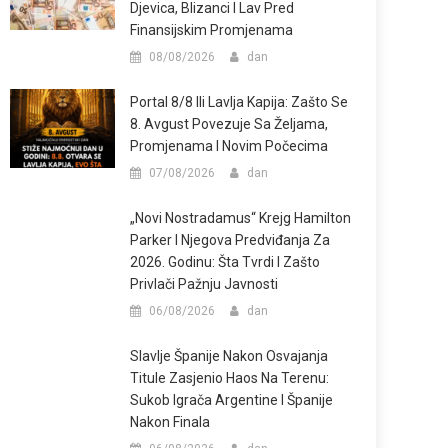
Djevica, Blizanci I Lav Pred
Finansijskim Promjenama
08/08/2026
dan
Portal 8/8 Ili Lavlja Kapija: Zašto Se
8. Avgust Povezuje Sa Željama,
Promjenama I Novim Počecima
07/08/2026
dan
„Novi Nostradamus“ Krejg Hamilton
Parker I Njegova Predviđanja Za
2026. Godinu: Šta Tvrdi I Zašto
Privlači Pažnju Javnosti
06/08/2026
dan
Slavlje Španije Nakon Osvajanja
Titule Zasjenio Haos Na Terenu:
Sukob Igrača Argentine I Španije
Nakon Finala