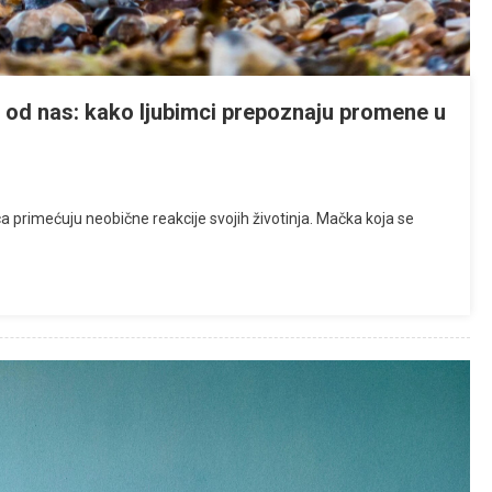
še od nas: kako ljubimci prepoznaju promene u
 primećuju neobične reakcije svojih životinja. Mačka koja se