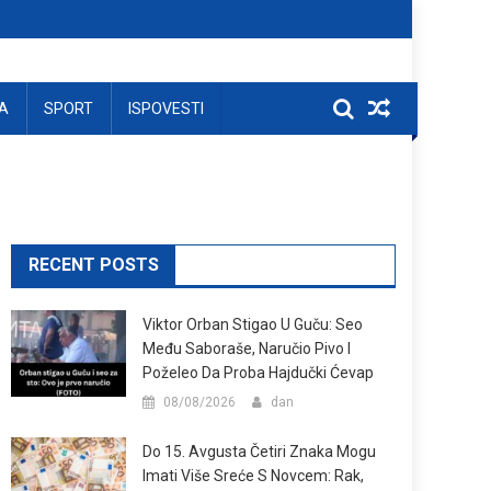
A
SPORT
ISPOVESTI
RECENT POSTS
Viktor Orban Stigao U Guču: Seo
Među Saboraše, Naručio Pivo I
Poželeo Da Proba Hajdučki Ćevap
08/08/2026
dan
Do 15. Avgusta Četiri Znaka Mogu
Imati Više Sreće S Novcem: Rak,