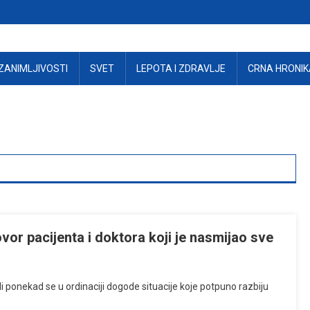
ZANIMLJIVOSTI
SVET
LEPOTA I ZDRAVLJE
CRNA HRONIK
or pacijenta i doktora koji je nasmijao sve
li ponekad se u ordinaciji dogode situacije koje potpuno razbiju