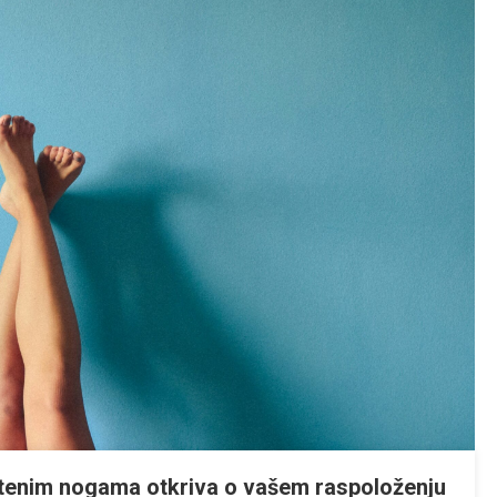
rštenim nogama otkriva o vašem raspoloženju