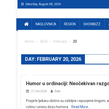
Skip
Saturday, August 08, 2026
to
content
NASLOVNICA
REGION
SHOWBIZZ
Home
2026
February
20
DAY:
FEBRUARY 20, 2026
Humor u ordinaciji: Neočekivan razgov
21/04/2026
Dan
Posjete ljekaru obično su ozbiljne i ispunjene brigom, a
rutinu i unesu dozu humora
Read More…