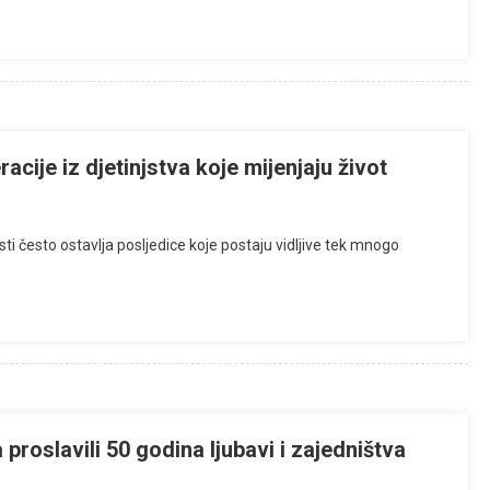
racije iz djetinjstva koje mijenjaju život
 često ostavlja posljedice koje postaju vidljive tek mnogo
proslavili 50 godina ljubavi i zajedništva