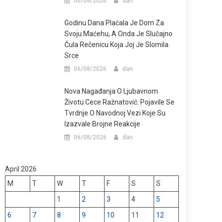
06/08/2026
dan
Godinu Dana Plaćala Je Dom Za
Svoju Maćehu, A Onda Je Slučajno
Čula Rečenicu Koja Joj Je Slomila
Srce
06/08/2026
dan
Nova Nagađanja O Ljubavnom
Životu Cece Ražnatović: Pojavile Se
Tvrdnje O Navodnoj Vezi Koje Su
Izazvale Brojne Reakcije
06/08/2026
dan
April 2026
M
T
W
T
F
S
S
1
2
3
4
5
6
7
8
9
10
11
12