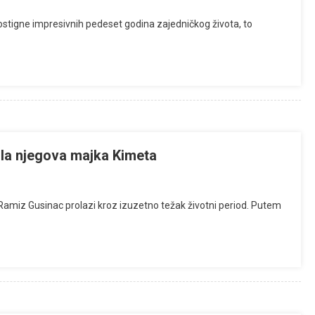
dostigne impresivnih pedeset godina zajedničkog života, to
ula njegova majka Kimeta
r Ramiz Gusinac prolazi kroz izuzetno težak životni period. Putem