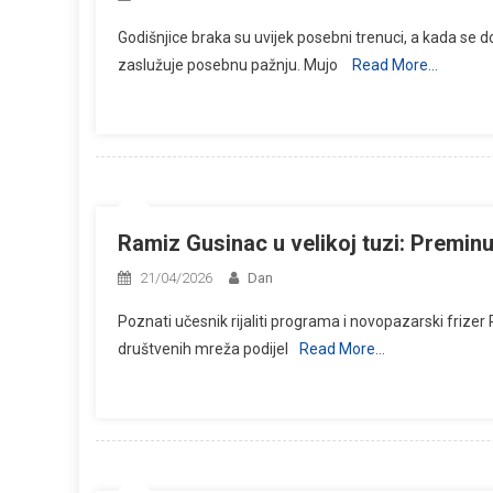
Godišnjice braka su uvijek posebni trenuci, a kada se 
zaslužuje posebnu pažnju. Mujo
Read More…
Ramiz Gusinac u velikoj tuzi: Premin
21/04/2026
Dan
Poznati učesnik rijaliti programa i novopazarski frize
društvenih mreža podijel
Read More…