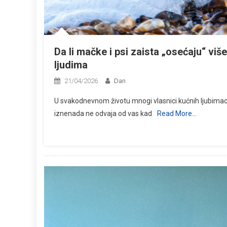
Da li mačke i psi zaista „osećaju“ vi
ljudima
21/04/2026
Dan
U svakodnevnom životu mnogi vlasnici kućnih ljubimaca
iznenada ne odvaja od vas kad
Read More…