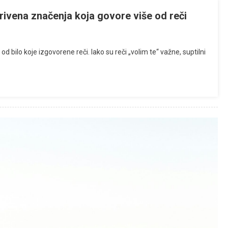
krivena značenja koja govore više od reči
d bilo koje izgovorene reči. Iako su reči „volim te“ važne, suptilni