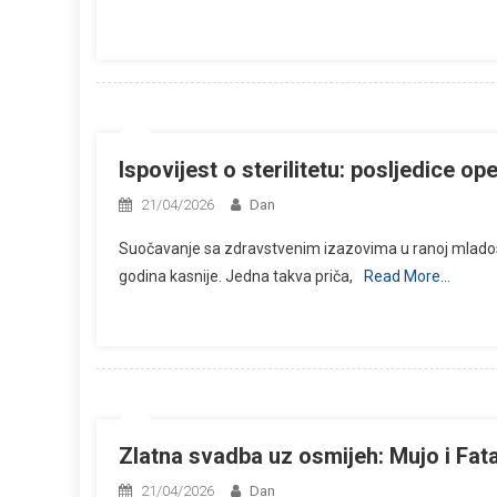
Ispovijest o sterilitetu: posljedice ope
21/04/2026
Dan
Suočavanje sa zdravstvenim izazovima u ranoj mladosti
godina kasnije. Jedna takva priča,
Read More…
Zlatna svadba uz osmijeh: Mujo i Fata 
21/04/2026
Dan