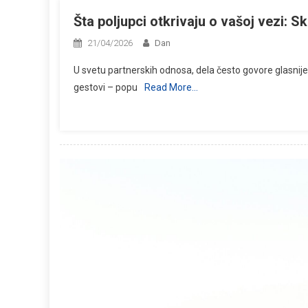
Šta poljupci otkrivaju o vašoj vezi: S
21/04/2026
Dan
U svetu partnerskih odnosa, dela često govore glasnije o
gestovi – popu
Read More…