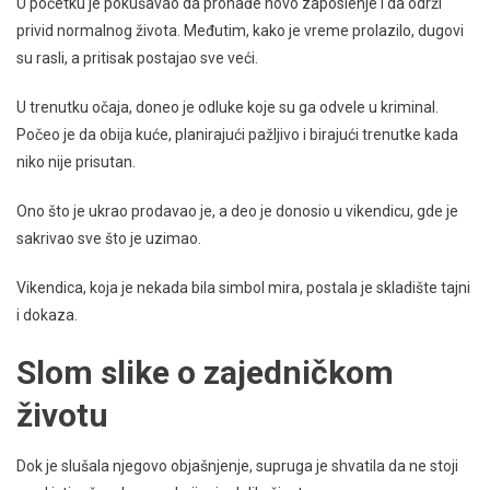
U početku je pokušavao da pronađe novo zaposlenje i da održi
privid normalnog života. Međutim, kako je vreme prolazilo, dugovi
su rasli, a pritisak postajao sve veći.
U trenutku očaja, doneo je odluke koje su ga odvele u kriminal.
Počeo je da obija kuće, planirajući pažljivo i birajući trenutke kada
niko nije prisutan.
Ono što je ukrao prodavao je, a deo je donosio u vikendicu, gde je
sakrivao sve što je uzimao.
Vikendica, koja je nekada bila simbol mira, postala je skladište tajni
i dokaza.
Slom slike o zajedničkom
životu
Dok je slušala njegovo objašnjenje, supruga je shvatila da ne stoji