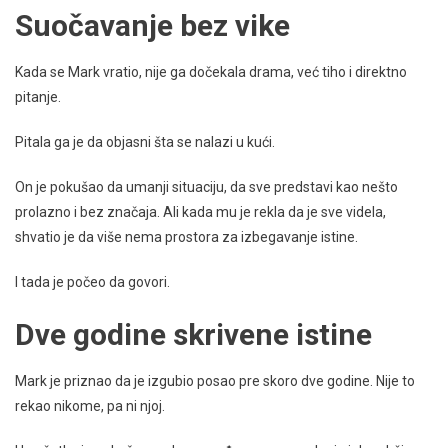
Suočavanje bez vike
Kada se Mark vratio, nije ga dočekala drama, već tiho i direktno
pitanje.
Pitala ga je da objasni šta se nalazi u kući.
On je pokušao da umanji situaciju, da sve predstavi kao nešto
prolazno i bez značaja. Ali kada mu je rekla da je sve videla,
shvatio je da više nema prostora za izbegavanje istine.
I tada je počeo da govori.
Dve godine skrivene istine
Mark je priznao da je izgubio posao pre skoro dve godine. Nije to
rekao nikome, pa ni njoj.