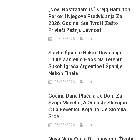
„Novi Nostradamus“ Krejg Hamilton
Parker I Njegova Predviđanja Za
2026. Godinu: Šta Tvrdi I Zašto
Privlači Pažnju Javnosti
06/08/2026
dan
Slavlje Španije Nakon Osvajanja
Titule Zasjenio Haos Na Terenu:
Sukob Igrača Argentine I Španije
Nakon Finala
06/08/2026
dan
Godinu Dana Plaćala Je Dom Za
Svoju Maćehu, A Onda Je Slučajno
Čula Rečenicu Koja Joj Je Slomila
Srce
06/08/2026
dan
Nova Nagađanja O Ljubavnom Životu