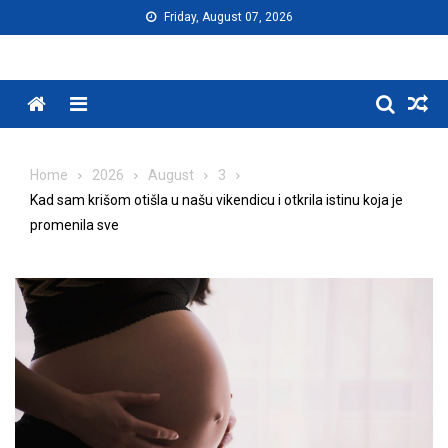
Skip
Friday, August 07, 2026
to
content
Menu
Home
2026
August
3
Kad sam krišom otišla u našu vikendicu i otkrila istinu koja je
promenila sve