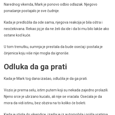
Narednog vikenda, Mark je ponovo odbio odlazak. Njegovo
ponašanje postajalo je sve čudnije.
Kada je predložila da ode sama, njegova reakcija je bila oštra i
neočekivana. Rekao joj je da ne želi da ide i da bi mu bilo lakše ako
ostane kod kuće.
U tom trenutku, sumnja je prestala da bude osećaj i postala je
činjenica koju više nije mogla da ignoriše.
Odluka da ga prati
Kada je Mark tog dana izašao, odlučila je da ga prati.
Vozio je prema selu, istim putem koji su nekada zajedno prolazili.
Njeno srce je ubrzano kucalo, ali nije se vraćala. Osećala je da
mora da vidi istinu, bez obzira na to koliko će boleti.
Kada je stigla do vikendice, izašla je iz automobila i prišla vratima.