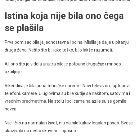
Istina koja nije bila ono čega
se plašila
Prva pomisao bila je jednostavna i bolna. Mislila je da je u pitanju
druga žena. Nešto što bi, iako teško, bilo lakše razumeti.
Ali ono što je videla unutra bilo je potpuno drugačije i mnogo
ozbiljnije.
Vikendica je bila puna tehničke opreme. Novi televizori, laptopovi,
telefoni, kamere. U uglovima su bile kutije sa nakitom, satovima i
vrednim predmetima. Na stolu i policama nalazile su se gomile
novca.
Nije ličilo na normalan život, niti na bilo kakav legalan posao. Sve je
ukazivalo na nešto skriveno i opasno.