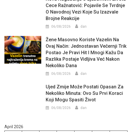
Cece Ražnatović: Pojavile Se Tvrdnje
O Navodnoj Vezi Koje Su Izazvale
Brojne Reakcije
06/08/2026
dan
Žene Masovno Koriste Vazelin Na
Ovaj Način: Jednostavan Večernji Trik
Postao Je Pravi Hit I Mnogi Kažu Da
Razlika Postaje Vidljiva Već Nakon
Nekoliko Dana
06/08/2026
dan
Ujed Zmije Može Postati Opasan Za
Nekoliko Minuta: Ovo Su Prvi Koraci
Koji Mogu Spasiti Život
06/08/2026
dan
April 2026