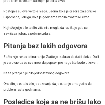
pred istim čovekom sa kojim je delila život.
Postojale su dve verzije njega. Jedna, koja je gradila zajedničke
uspomene, i druga, koja je godinama vodila dvostruki život.
Najteže joj je bilo to što više nije mogla da razlikuje gde se
završava ljubav, a počinje izdaja.
Pitanja bez lakih odgovora
Zašto nije rekao istinu ranije. Zašto je izabrao da ćuti i skriva. Da li
je verovao da će sve moći da popravi pre nego što bude otkriven.
Na ta pitanja nije bilo jednostavnog odgovora.
Ono što je ostalo bilo je saznanje da je ćutanje omogućilo da
problem raste godinama.
Posledice koje se ne brišu lako