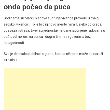
onda počeo da puca
Godinama su Mark i njegova supruga vikende provodili u maloj
seoskoj vikendici. To je bilo njihovo mesto mira. Daleko od grada,
obaveza i stresa, živeli su jednostavne dane ispunjene radovima u
bašti, odmorom na suncu i dugim tihim razgovorima bez
nelagodnosti.
Sve je delovalo stabilno i sigurno, kao da ništa ne može da naruši
tu rutinu.