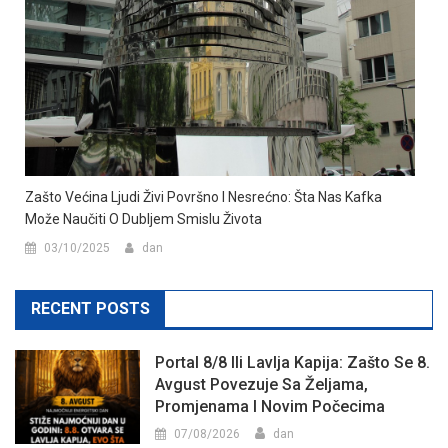
Zašto Većina Ljudi Živi Površno I Nesrećno: Šta Nas Kafka
Može Naučiti O Dubljem Smislu Života
03/10/2025
dan
RECENT POSTS
Portal 8/8 Ili Lavlja Kapija: Zašto Se 8.
Avgust Povezuje Sa Željama,
Promjenama I Novim Počecima
07/08/2026
dan