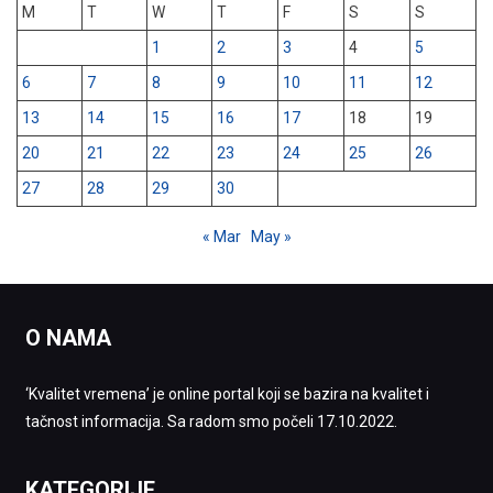
M
T
W
T
F
S
S
1
2
3
4
5
6
7
8
9
10
11
12
13
14
15
16
17
18
19
20
21
22
23
24
25
26
27
28
29
30
« Mar
May »
O NAMA
‘Kvalitet vremena’ je online portal koji se bazira na kvalitet i
tačnost informacija. Sa radom smo počeli 17.10.2022.
KATEGORIJE