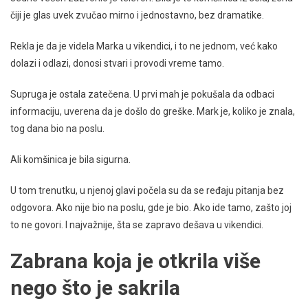
čiji je glas uvek zvučao mirno i jednostavno, bez dramatike.
Rekla je da je videla Marka u vikendici, i to ne jednom, već kako
dolazi i odlazi, donosi stvari i provodi vreme tamo.
Supruga je ostala zatečena. U prvi mah je pokušala da odbaci
informaciju, uverena da je došlo do greške. Mark je, koliko je znala,
tog dana bio na poslu.
Ali komšinica je bila sigurna.
U tom trenutku, u njenoj glavi počela su da se ređaju pitanja bez
odgovora. Ako nije bio na poslu, gde je bio. Ako ide tamo, zašto joj
to ne govori. I najvažnije, šta se zapravo dešava u vikendici.
Zabrana koja je otkrila više
nego što je sakrila