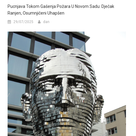
Pucnjava Tokom Gašenja Požara U Novom Sadu: Dječak
Ranjen, Osumnjičeni Uhapšen
29/07/2025
dan