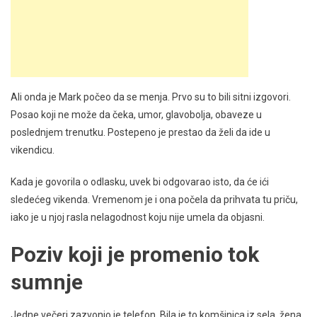
Ali onda je Mark počeo da se menja. Prvo su to bili sitni izgovori.
Posao koji ne može da čeka, umor, glavobolja, obaveze u
poslednjem trenutku. Postepeno je prestao da želi da ide u
vikendicu.
Kada je govorila o odlasku, uvek bi odgovarao isto, da će ići
sledećeg vikenda. Vremenom je i ona počela da prihvata tu priču,
iako je u njoj rasla nelagodnost koju nije umela da objasni.
Poziv koji je promenio tok
sumnje
Jedne večeri zazvonio je telefon. Bila je to komšinica iz sela, žena