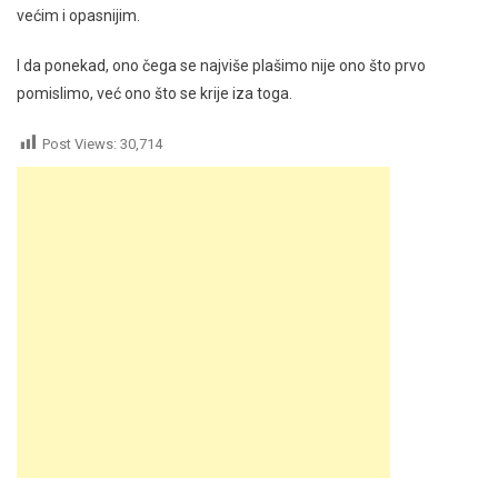
većim i opasnijim.
I da ponekad, ono čega se najviše plašimo nije ono što prvo
pomislimo, već ono što se krije iza toga.
Post Views:
30,714