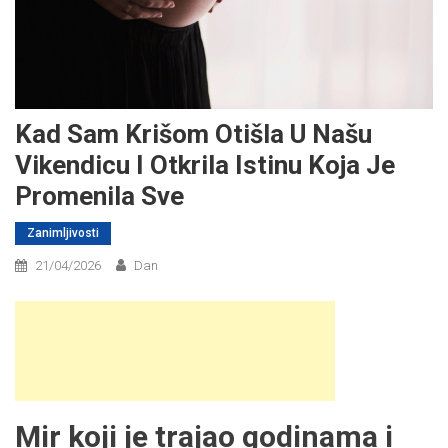
Kad Sam Krišom Otišla U Našu
Vikendicu I Otkrila Istinu Koja Je
Promenila Sve
Zanimljivosti
21/04/2026
Dan
Mir koji je trajao godinama i