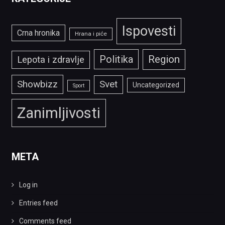
Ispovesti
Crna hronika
Hrana i piće
Politika
Region
Lepota i zdravlje
Showbizz
Svet
Uncategorized
Sport
Zanimljivosti
META
Log in
Entries feed
Comments feed