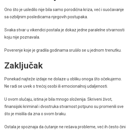
Ono što je usledilo nije bila samo porodična kriza, već i suočavanje
sa ozbiljnim posledicama njegovih postupaka.
Svaka stvar u vikendici postala je dokaz jedne paralelne stvarnosti
koju nije poznavala.
Poverenje koje je gradila godinama srušilo se u jednom trenutku.
Zaključak
Ponekad najteže izdaje ne dolaze u obliku onoga što očekujemo.
Ne radi se uvek o trećoj osobi ili emocionalnoj udaljenosti.
U ovom slučaju, istina je bila mnogo složenija. Skriveni život,
finansijski kriminal i dvostruka stvarnost potpuno su promenili sve
što je mislila da zna o svom braku.
Ostala je spoznaja da ćutanje ne rešava probleme, već ih često čini