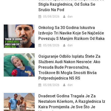
Stigla Razglednica, Od Šoka Se
Srušio Na Pod
05/08/2026
dan
Onkolog Sa 30 Godina Iskustva
Izdvojio Tri Navike Koje Se Najčešće
Povezuju S Manjim Rizikom Od Raka
05/08/2026
dan
Osiguranje Odbilo Isplatu Štete Za
Službeni Audi Nakon Nesreće: Ako
Presuda Bude Pravosnažna,
Troškove Bi Mogla Snositi Bivša
Potpredsjednica NS RS
05/08/2026
dan
Dvadeset Godina Tragala Je Za
Nestalom Kćerkom, A Razglednica Iz
Kaira Promijenila Je Sve Što Je