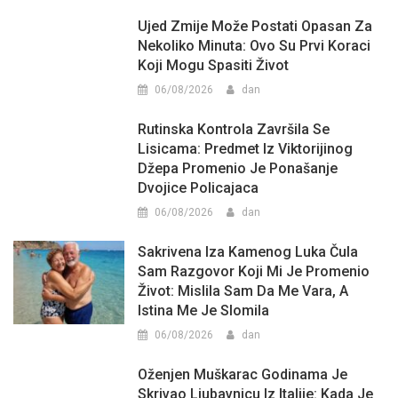
Ujed Zmije Može Postati Opasan Za
Nekoliko Minuta: Ovo Su Prvi Koraci
Koji Mogu Spasiti Život
06/08/2026
dan
Rutinska Kontrola Završila Se
Lisicama: Predmet Iz Viktorijinog
Džepa Promenio Je Ponašanje
Dvojice Policajaca
06/08/2026
dan
Sakrivena Iza Kamenog Luka Čula
Sam Razgovor Koji Mi Je Promenio
Život: Mislila Sam Da Me Vara, A
Istina Me Je Slomila
06/08/2026
dan
Oženjen Muškarac Godinama Je
Skrivao Ljubavnicu Iz Italije: Kada Je