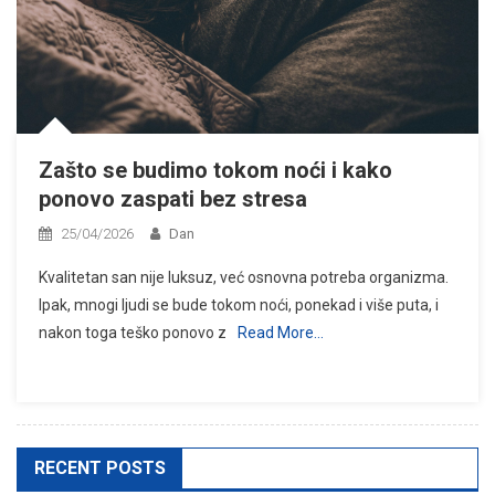
Zašto se budimo tokom noći i kako
ponovo zaspati bez stresa
25/04/2026
Dan
Kvalitetan san nije luksuz, već osnovna potreba organizma.
Ipak, mnogi ljudi se bude tokom noći, ponekad i više puta, i
nakon toga teško ponovo z
Read More…
RECENT POSTS