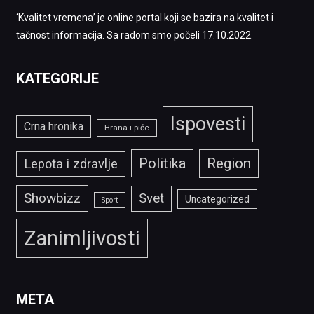
‘Kvalitet vremena’ je online portal koji se bazira na kvalitet i
tačnost informacija. Sa radom smo počeli 17.10.2022.
KATEGORIJE
Ispovesti
Crna hronika
Hrana i piće
Politika
Region
Lepota i zdravlje
Showbizz
Svet
Uncategorized
Sport
Zanimljivosti
META