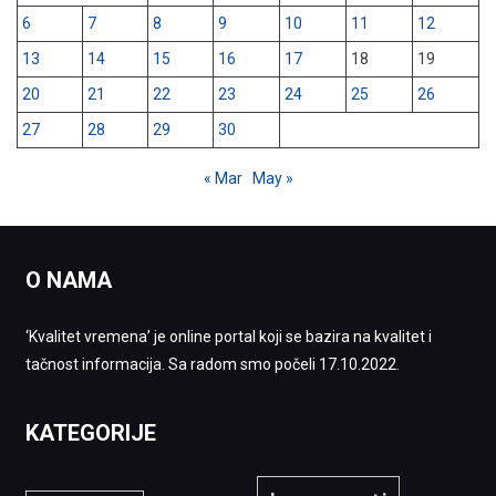
6
7
8
9
10
11
12
13
14
15
16
17
18
19
20
21
22
23
24
25
26
27
28
29
30
« Mar
May »
O NAMA
‘Kvalitet vremena’ je online portal koji se bazira na kvalitet i
tačnost informacija. Sa radom smo počeli 17.10.2022.
KATEGORIJE