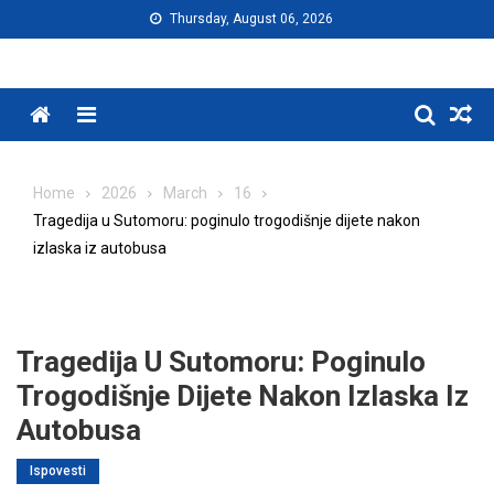
Skip
Thursday, August 06, 2026
to
content
Menu
Home
2026
March
16
Tragedija u Sutomoru: poginulo trogodišnje dijete nakon
izlaska iz autobusa
Tragedija U Sutomoru: Poginulo
Trogodišnje Dijete Nakon Izlaska Iz
Autobusa
Ispovesti