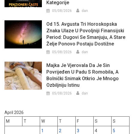
Kategorije
05/08/2026
dan
Od 15. Avgusta Tri Horoskopska
Znaka Ulaze U Povoljniji Finansijski
Period: Dugovi Se Smanjuju, A Stare
Želje Ponovo Postaju Dostižne
05/08/2026
dan
Majka Je Vjerovala Da Je Sin
Povrijeđen U Padu S Romobila, A
Bolnički Snimak Otkrio Je Mnogo
Ozbiljniju Istinu
05/08/2026
dan
April 2026
M
T
W
T
F
S
S
1
2
3
4
5