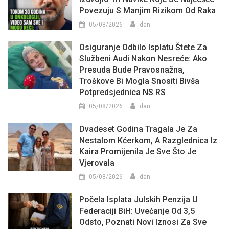
Povezuju S Manjim Rizikom Od Raka
05/08/2026
dan
Osiguranje Odbilo Isplatu Štete Za
Službeni Audi Nakon Nesreće: Ako
Presuda Bude Pravosnažna,
Troškove Bi Mogla Snositi Bivša
Potpredsjednica NS RS
05/08/2026
dan
Dvadeset Godina Tragala Je Za
Nestalom Kćerkom, A Razglednica Iz
Kaira Promijenila Je Sve Što Je
Vjerovala
05/08/2026
dan
Počela Isplata Julskih Penzija U
Federaciji BiH: Uvećanje Od 3,5
Odsto, Poznati Novi Iznosi Za Sve