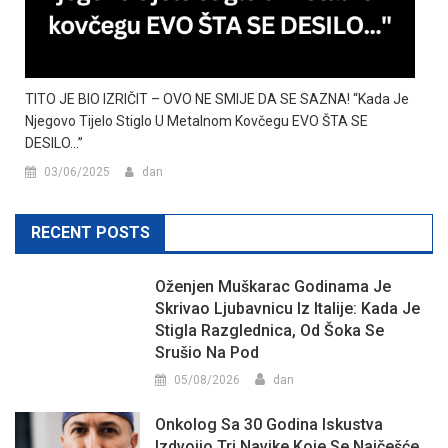
TITO JE BIO IZRIČIT – OVO NE SMIJE DA SE SAZNA! “Kada Je
Njegovo Tijelo Stiglo U Metalnom Kovčegu EVO ŠTA SE
DESILO…”
03/06/2025
dan
RECENT POSTS
Oženjen Muškarac Godinama Je
Skrivao Ljubavnicu Iz Italije: Kada Je
Stigla Razglednica, Od Šoka Se
Srušio Na Pod
05/08/2026
dan
Onkolog Sa 30 Godina Iskustva
Izdvojio Tri Navike Koje Se Najčešće