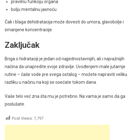
pravilnu funkciju organa
bolju mentalnu jasnoću
Čak i blaga dehidratacija može dovesti do umora, glavobolje i
smanjene koncentracije.
Zaključak
Briga o hidrataciji je jedan od najjednostavnijih, ali i najvažnijih
načina da unapredite svoje zdravlje. Uvođenjem male jutarnje
rutine – čaše vode pre svega ostalog – možete napraviti veliku
razliku u načinu na koji se osećate tokom dana.
Vaše telo već zna šta mu je potrebno. Na vama je samo da ga
poslušate.
Post Views:
7,797