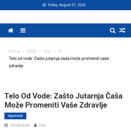
Skip
Friday, August 07, 2026
to
content
Menu
Home
2025
July
21
Telo od vode: Zašto jutarnja čaša može promeniti vaše
zdravlje
Telo Od Vode: Zašto Jutarnja Čaša
Može Promeniti Vaše Zdravlje
Ispovesti
29/04/2026
Dan