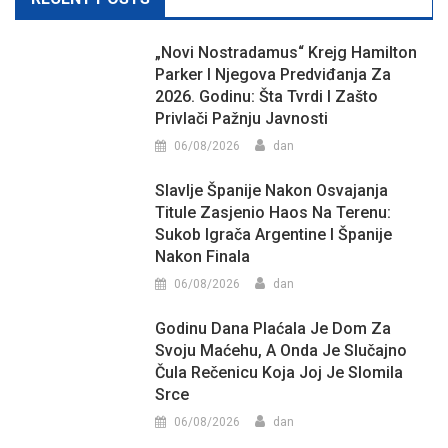
„Novi Nostradamus“ Krejg Hamilton
Parker I Njegova Predviđanja Za
2026. Godinu: Šta Tvrdi I Zašto
Privlači Pažnju Javnosti
06/08/2026
dan
Slavlje Španije Nakon Osvajanja
Titule Zasjenio Haos Na Terenu:
Sukob Igrača Argentine I Španije
Nakon Finala
06/08/2026
dan
Godinu Dana Plaćala Je Dom Za
Svoju Maćehu, A Onda Je Slučajno
Čula Rečenicu Koja Joj Je Slomila
Srce
06/08/2026
dan