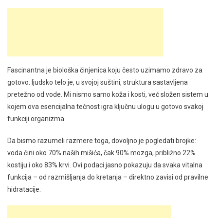
Fascinantna je biološka činjenica koju često uzimamo zdravo za
gotovo: ljudsko telo je, u svojoj suštini, struktura sastavljena
pretežno od vode. Mi nismo samo koža i kosti, već složen sistem u
kojem ova esencijalna tečnost igra ključnu ulogu u gotovo svakoj
funkciji organizma.
Da bismo razumeli razmere toga, dovoljno je pogledati brojke:
voda čini oko 70% naših mišića, čak 90% mozga, približno 22%
kostiju i oko 83% krvi. Ovi podaci jasno pokazuju da svaka vitalna
funkcija – od razmišljanja do kretanja – direktno zavisi od pravilne
hidratacije.