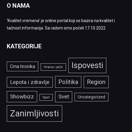
O NAMA
‘Kvalitet vremena’ je online portal koji se bazira na kvalitet i
tačnost informacija. Sa radom smo počeli 17.10.2022.
KATEGORIJE
Ispovesti
Crna hronika
Hrana i piće
Politika
Region
Lepota i zdravlje
Showbizz
Svet
Uncategorized
Sport
Zanimljivosti