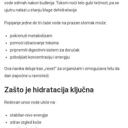
vode odmah nakon buđenja. Tokom noći telo gubi tečnost, pa se
ujutru nalazi u stanju blage dehidratacije.
Popijanje jedne do tri čaše vode na prazan stomak može:
pokrenuti metabolizam
pomoći izbacivanje toksina
pripremiti digestivni sistem za doručak
poboljšati koncentraciju i energiju
Ova navika deluje kao „reset“ za organizam i omogućava telu da
dan započne u ravnoteži.
Zašto je hidratacija ključna
Redovan unos vode utiče na:
stabilan nivo energije
zdrav izgled kože