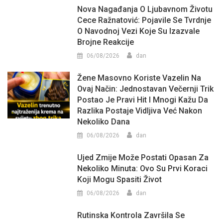
Nova Nagađanja O Ljubavnom Životu
Cece Ražnatović: Pojavile Se Tvrdnje
O Navodnoj Vezi Koje Su Izazvale
Brojne Reakcije
06/08/2026
dan
Žene Masovno Koriste Vazelin Na
Ovaj Način: Jednostavan Večernji Trik
Postao Je Pravi Hit I Mnogi Kažu Da
Razlika Postaje Vidljiva Već Nakon
Nekoliko Dana
06/08/2026
dan
Ujed Zmije Može Postati Opasan Za
Nekoliko Minuta: Ovo Su Prvi Koraci
Koji Mogu Spasiti Život
06/08/2026
dan
Rutinska Kontrola Završila Se