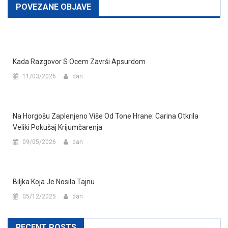
POVEZANE OBJAVE
Kada Razgovor S Ocem Završi Apsurdom
11/03/2026
dan
Na Horgošu Zaplenjeno Više Od Tone Hrane: Carina Otkrila
Veliki Pokušaj Krijumčarenja
09/05/2026
dan
Biljka Koja Je Nosila Tajnu
05/12/2025
dan
RECENT POSTS