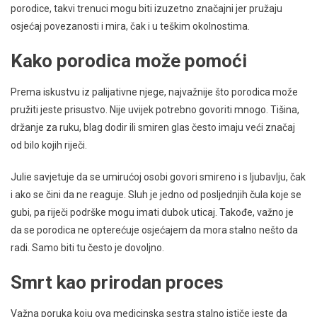
porodice, takvi trenuci mogu biti izuzetno značajni jer pružaju
osjećaj povezanosti i mira, čak i u teškim okolnostima.
Kako porodica može pomoći
Prema iskustvu iz palijativne njege, najvažnije što porodica može
pružiti jeste prisustvo. Nije uvijek potrebno govoriti mnogo. Tišina,
držanje za ruku, blag dodir ili smiren glas često imaju veći značaj
od bilo kojih riječi.
Julie savjetuje da se umirućoj osobi govori smireno i s ljubavlju, čak
i ako se čini da ne reaguje. Sluh je jedno od posljednjih čula koje se
gubi, pa riječi podrške mogu imati dubok uticaj. Takođe, važno je
da se porodica ne opterećuje osjećajem da mora stalno nešto da
radi. Samo biti tu često je dovoljno.
Smrt kao prirodan proces
Važna poruka koju ova medicinska sestra stalno ističe jeste da