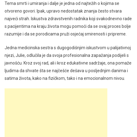
Tema smrti i umiranja i dalje je jedna od najtežih o kojima se
otvoreno govori. Ipak, upravo nedostatak znanja često stvara
najveći strah. Iskustva zdravstvenih radnika koji svakodnevno rade
s pacijentima na kraju života mogu pomoći da se ovaj proces bolje
razumije i da se porodicama pruži osjećaj smirenosti i pripreme.
Jedna medicinska sestra s dugogodišnjim iskustvom u palijativnoj
njezi, Julie, odlučila je da svoja profesionalna zapažanja podijeli s
javnošću. Kroz svoj rad, ali i kroz edukativne sadržaje, ona pomaže
ljudima da shvate šta se najčešće dešava u posljednjim danima i
satima života, kako na fizičkom, tako i na emocionalnom nivou.