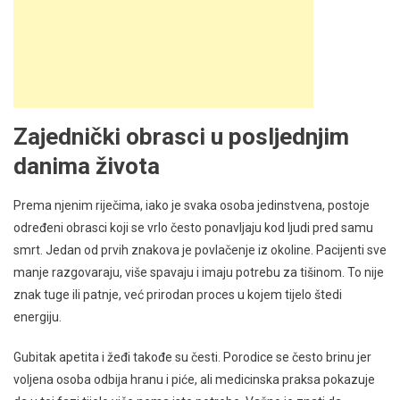
Zajednički obrasci u posljednjim
danima života
Prema njenim riječima, iako je svaka osoba jedinstvena, postoje
određeni obrasci koji se vrlo često ponavljaju kod ljudi pred samu
smrt. Jedan od prvih znakova je povlačenje iz okoline. Pacijenti sve
manje razgovaraju, više spavaju i imaju potrebu za tišinom. To nije
znak tuge ili patnje, već prirodan proces u kojem tijelo štedi
energiju.
Gubitak apetita i žeđi takođe su česti. Porodice se često brinu jer
voljena osoba odbija hranu i piće, ali medicinska praksa pokazuje