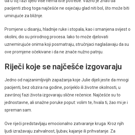
da u toj fazi tijelo više nema iste potrebe. Važno je znati da
pacijenti zbog toga najčešće ne osjećaju glad niti bol, što može biti
umirujuće za bližnje.
Promjene u disanju, hladnije ruke i stopala, kao i smanjena svijest o
okolini, dio su prirodnog procesa. Iako to može djelovati
uznemirujuće onima koji posmatraju, stručnjaci naglašavaju da su
ove promjene očekivane i da ne znače nužno patnju.
Riječi koje se najčešće izgovaraju
Jedno od najzanimljivijih zapažanja koje Julie dijeli jeste da mnogi
pacijenti, bez obzira na godine, porijeklo ili životne okolnosti, u
završnoj fazi života izgovaraju slične rečenice. Najčešće su to
jednostavne, ali snažne poruke poput: volim te, hvala ti, žao mi je i
spreman sam.
Ove riječi predstavljaju emocionalno zatvaranje kruga. Kroz njih
ljudi izražavaju zahvalnost, ljubav, kajanje ili prihvatanje. Za