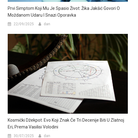
Prvi Simptom Koji Mu Je Spasio Život: Žika Jakšić Govori O
Moždanom Udaru I Snazi Oporavka
22/09/2025
dan
Kosmički Džekpot: Evo Koji Znak Će Tri Decenije Biti U Zlatnoj
Eri, Prema Vasilisi Volodini
30/07/2025
dan