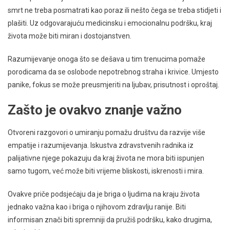
smrt ne treba posmatrati kao poraz ili nešto čega se treba stidjeti i
plašiti. Uz odgovarajuću medicinsku i emocionalnu podršku, kraj
života može biti miran i dostojanstven.
Razumijevanje onoga što se dešava u tim trenucima pomaže
porodicama da se oslobode nepotrebnog straha i krivice. Umjesto
panike, fokus se može preusmjeriti na ljubav, prisutnost i oproštaj.
Zašto je ovakvo znanje važno
Otvoreni razgovori o umiranju pomažu društvu da razvije više
empatije i razumijevanja. Iskustva zdravstvenih radnika iz
palijativne njege pokazuju da kraj života ne mora biti ispunjen
samo tugom, već može biti vrijeme bliskosti, iskrenosti i mira.
Ovakve priče podsjećaju da je briga o ljudima na kraju života
jednako važna kao i briga o njihovom zdravlju ranije. Biti
informisan znači biti spremniji da pružiš podršku, kako drugima,