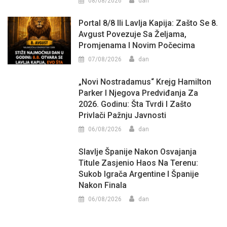
08/08/2026
dan
Portal 8/8 Ili Lavlja Kapija: Zašto Se 8.
Avgust Povezuje Sa Željama,
Promjenama I Novim Počecima
07/08/2026
dan
„Novi Nostradamus“ Krejg Hamilton
Parker I Njegova Predviđanja Za
2026. Godinu: Šta Tvrdi I Zašto
Privlači Pažnju Javnosti
06/08/2026
dan
Slavlje Španije Nakon Osvajanja
Titule Zasjenio Haos Na Terenu:
Sukob Igrača Argentine I Španije
Nakon Finala
06/08/2026
dan