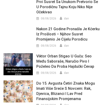
Prvi Susret Sa Unukom Pretvorio Se
U Porodičnu Tajnu Koju Niko Nije
Očekivao
08/08/2026
dan
Nakon 21 Godine Pronašla Je Kćerku
Iz Prošlosti – Njihov Susret
Promijenio Je Cijelu Porodicu
08/08/2026
dan
Viktor Orban Stigao U Guču: Seo
Među Saboraše, Naručio Pivo I
Poželeo Da Proba Hajdučki Ćevap
08/08/2026
dan
Do 15. Avgusta Četiri Znaka Mogu
Imati Više Sreće S Novcem: Rak,
Djevica, Blizanci I Lav Pred
Finansijskim Promjenama