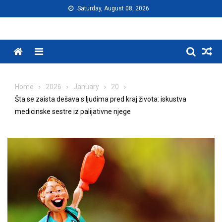
Skip
Saturday, August 08, 2026
to
content
Menu
Home
2026
January
20
Šta se zaista dešava s ljudima pred kraj života: iskustva
medicinske sestre iz palijativne njege