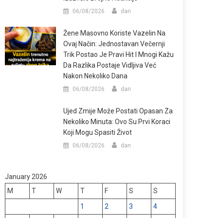
06/08/2026
dan
Žene Masovno Koriste Vazelin Na
Ovaj Način: Jednostavan Večernji
Trik Postao Je Pravi Hit I Mnogi Kažu
Da Razlika Postaje Vidljiva Već
Nakon Nekoliko Dana
06/08/2026
dan
Ujed Zmije Može Postati Opasan Za
Nekoliko Minuta: Ovo Su Prvi Koraci
Koji Mogu Spasiti Život
06/08/2026
dan
January 2026
M
T
W
T
F
S
S
1
2
3
4