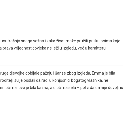
 unutrašnja snaga važna i kako život može pružiti priliku onima koje
da prava vrijednost čovjeka ne leži u izgledu, već u karakteru,
 druge djevojke dobijale pažnju i šanse zbog izgleda, Emma je bila
itelji su je poslali da radi u konjušnici bogatog vlasnika, ne
vim očima, ovo je bila kazna, a u očima sela – potvrda da nije dovoljno