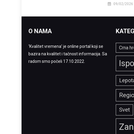
09/02/2026
O NAMA
KATEG
‘Kvalitet vremena’ je online portal koji se
Crna hr
bazira na kvalitet i tačnost informacija. Sa
Ispo
radom smo počeli 17.10.2022.
Lepota
Regi
Svet
Zan