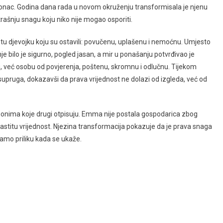
 oslonac. Godina dana rada u novom okruženju transformisala je njenu
rašnju snagu koju niko nije mogao osporiti.
 istu djevojku koju su ostavili: povučenu, uplašenu i nemoćnu. Umjesto
e bilo je sigurno, pogled jasan, a mir u ponašanju potvrđivao je
u, već osobu od povjerenja, poštenu, skromnu i odlučnu. Tijekom
upruga, dokazavši da prava vrijednost ne dolazi od izgleda, već od
ku onima koje drugi otpisuju. Emma nije postala gospodarica zbog
 vlastitu vrijednost. Njezina transformacija pokazuje da je prava snaga
amo priliku kada se ukaže.