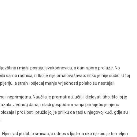
rljavština i mirisi postaju svakodnevica, a dani sporo prolaze. No
ila samo radnica, nitko je nije omalovažavao, nitko je nije sudio. U toj
pljenju, a strah i osjećaj manje vrijednosti polako su nestajali.
i neprimjetna. Naučila je promatrati, učiti i djelovati tiho, što joj je
ukazala. Jednog dana, mladi gospodar imanja primijetio je njenu
žaja i prošlosti, pružio joj je priliku da radi u njegovoj kući, gdje su
.
Njen rad je dobio smisao, a odnos s ljudima oko nje bio je temeljen