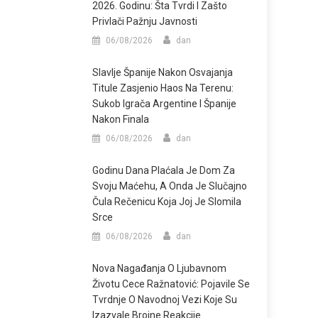
2026. Godinu: Šta Tvrdi I Zašto
Privlači Pažnju Javnosti
06/08/2026
dan
Slavlje Španije Nakon Osvajanja
Titule Zasjenio Haos Na Terenu:
Sukob Igrača Argentine I Španije
Nakon Finala
06/08/2026
dan
Godinu Dana Plaćala Je Dom Za
Svoju Maćehu, A Onda Je Slučajno
Čula Rečenicu Koja Joj Je Slomila
Srce
06/08/2026
dan
Nova Nagađanja O Ljubavnom
Životu Cece Ražnatović: Pojavile Se
Tvrdnje O Navodnoj Vezi Koje Su
Izazvale Brojne Reakcije