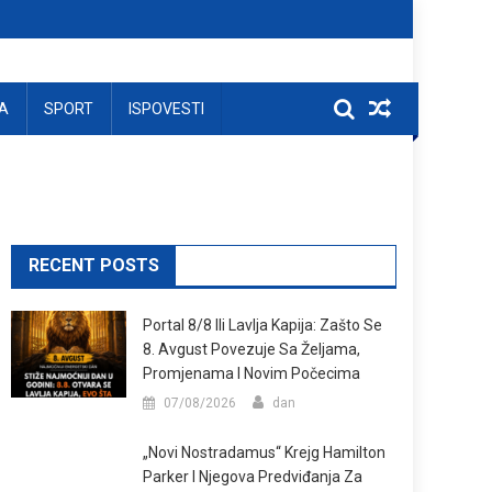
A
SPORT
ISPOVESTI
RECENT POSTS
Portal 8/8 Ili Lavlja Kapija: Zašto Se
8. Avgust Povezuje Sa Željama,
Promjenama I Novim Počecima
07/08/2026
dan
„Novi Nostradamus“ Krejg Hamilton
Parker I Njegova Predviđanja Za