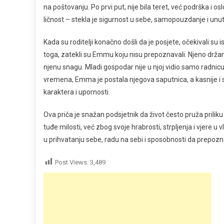
na poštovanju. Po prvi put, nije bila teret, već podrška i
ličnost – stekla je sigurnost u sebe, samopouzdanje i unut
Kada su roditelji konačno došli da je posjete, očekivali su
toga, zatekli su Emmu koju nisu prepoznavali. Njeno držanj
njenu snagu. Mladi gospodar nije u njoj vidio samo radnic
vremena, Emma je postala njegova saputnica, a kasnije i s
karaktera i upornosti.
Ova priča je snažan podsjetnik da život često pruža prili
tuđe milosti, već zbog svoje hrabrosti, strpljenja i vjere u
u prihvatanju sebe, radu na sebi i sposobnosti da prepozn
Post Views:
3,489