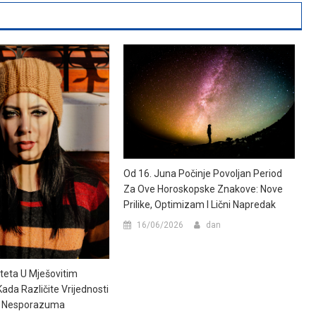
Od 16. Juna Počinje Povoljan Period
Za Ove Horoskopske Znakove: Nove
Prilike, Optimizam I Lični Napredak
16/06/2026
dan
teta U Mješovitim
ada Različite Vrijednosti
r Nesporazuma