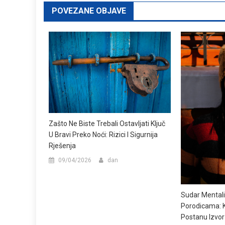
POVEZANE OBJAVE
Zašto Ne Biste Trebali Ostavljati Ključ
U Bravi Preko Noći: Rizici I Sigurnija
Rješenja
09/04/2026
dan
Sudar Mentali
Porodicama: K
Postanu Izvo