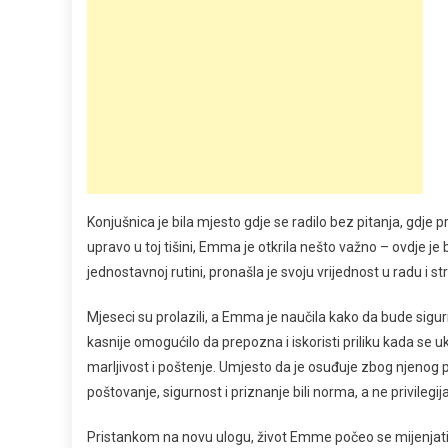
Konjušnica je bila mjesto gdje se radilo bez pitanja, gdje p
upravo u toj tišini, Emma je otkrila nešto važno – ovdje je b
jednostavnoj rutini, pronašla je svoju vrijednost u radu i str
Mjeseci su prolazili, a Emma je naučila kako da bude sigurna 
kasnije omogućilo da prepozna i iskoristi priliku kada se 
marljivost i poštenje. Umjesto da je osuđuje zbog njenog polo
poštovanje, sigurnost i priznanje bili norma, a ne privilegija
Pristankom na novu ulogu, život Emme počeo se mijenjati. 