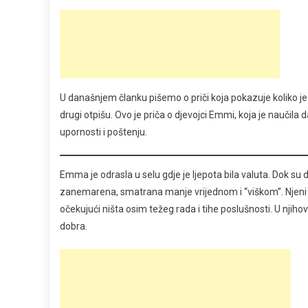
U današnjem članku pišemo o priči koja pokazuje koliko je
drugi otpišu. Ovo je priča o djevojci Emmi, koja je naučila 
upornosti i poštenju.
Emma je odrasla u selu gdje je ljepota bila valuta. Dok su
zanemarena, smatrana manje vrijednom i “viškom”. Njeni rod
očekujući ništa osim težeg rada i tihe poslušnosti. U njiho
dobra.