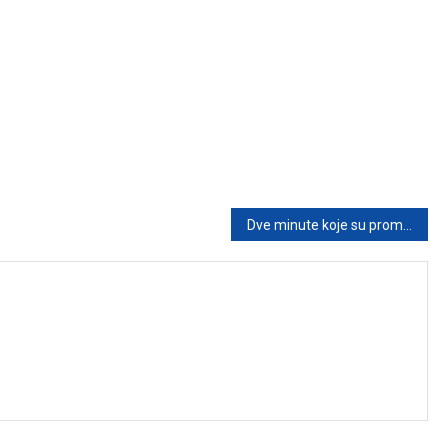
Dve minute koje su promenile sve: Priča o izdaji, snazi i pravdi u porodici