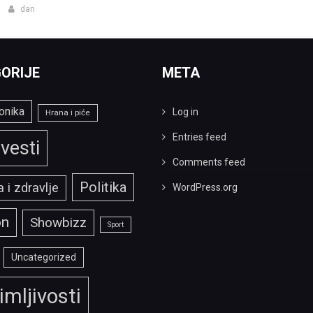
dan
ORIJE
META
onika
Log in
Hrana i piće
Entries feed
vesti
Comments feed
Politika
 i zdravlje
WordPress.org
on
Showbizz
Sport
Uncategorized
imljivosti