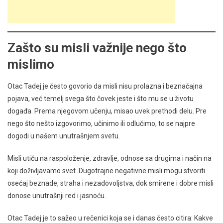
Zašto su misli važnije nego što
mislimo
Otac Tadej je često govorio da misli nisu prolazna i beznačajna
pojava, već temelj svega što čovek jeste i što mu se u životu
događa. Prema njegovom učenju, misao uvek prethodi delu. Pre
nego što nešto izgovorimo, učinimo ili odlučimo, to se najpre
dogodi u našem unutrašnjem svetu.
Misli utiču na raspoloženje, zdravlje, odnose sa drugima i način na
koji doživljavamo svet. Dugotrajne negativne misli mogu stvoriti
osećaj beznade, straha i nezadovoljstva, dok smirene i dobre misli
donose unutrašnji red i jasnoću.
Otac Tadej je to sažeo u rečenici koja se i danas često citira: Kakve