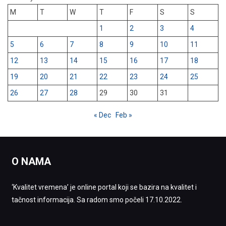
M
T
W
T
F
S
S
1
2
3
4
5
6
7
8
9
10
11
12
13
14
15
16
17
18
19
20
21
22
23
24
25
26
27
28
29
30
31
« Dec
Feb »
O NAMA
‘Kvalitet vremena’ je online portal koji se bazira na kvalitet i
tačnost informacija. Sa radom smo počeli 17.10.2022.