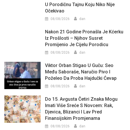
U Porodičnu Tajnu Koju Niko Nije
Očekivao
08/08/2026
dan
Nakon 21 Godine Pronašla Je Kćerku
Iz Prošlosti – Njihov Susret
Promijenio Je Cijelu Porodicu
08/08/2026
dan
Viktor Orban Stigao U Guču: Seo
Među Saboraše, Naručio Pivo I
Poželeo Da Proba Hajdučki Ćevap
08/08/2026
dan
Do 15. Avgusta Četiri Znaka Mogu
Imati Više Sreće S Novcem: Rak,
Djevica, Blizanci I Lav Pred
Finansijskim Promjenama
08/08/2026
dan