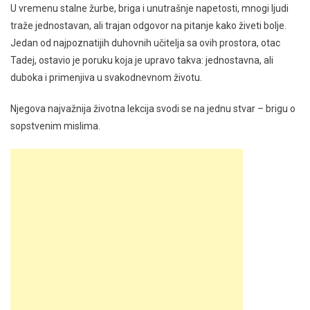
U vremenu stalne žurbe, briga i unutrašnje napetosti, mnogi ljudi
traže jednostavan, ali trajan odgovor na pitanje kako živeti bolje.
Jedan od najpoznatijih duhovnih učitelja sa ovih prostora, otac
Tadej, ostavio je poruku koja je upravo takva: jednostavna, ali
duboka i primenjiva u svakodnevnom životu.
Njegova najvažnija životna lekcija svodi se na jednu stvar – brigu o
sopstvenim mislima.