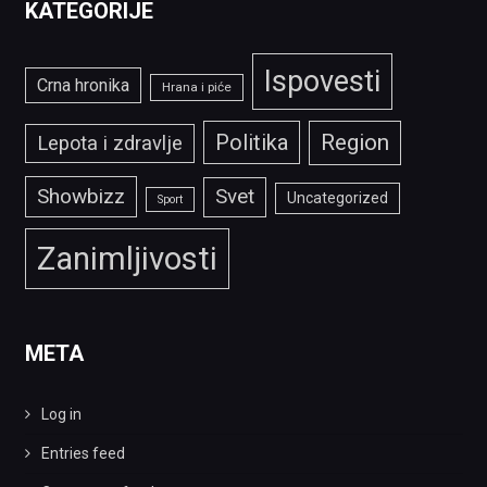
KATEGORIJE
Ispovesti
Crna hronika
Hrana i piće
Politika
Region
Lepota i zdravlje
Showbizz
Svet
Uncategorized
Sport
Zanimljivosti
META
Log in
Entries feed