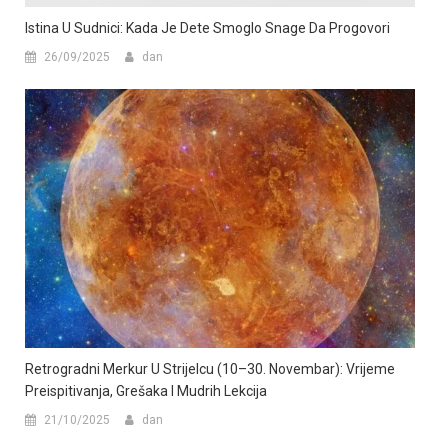
Istina U Sudnici: Kada Je Dete Smoglo Snage Da Progovori
26/09/2025
dan
Retrogradni Merkur U Strijelcu (10–30. Novembar): Vrijeme
Preispitivanja, Grešaka I Mudrih Lekcija
21/10/2025
dan