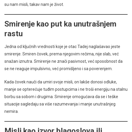
su nam misli, takav nam je život.
Smirenje kao put ka unutrašnjem
rastu
Jedna od ključnih vrednosti koje je otac Tadej naglašavao jeste
smirenje. Smiren čovek, prema njegovim rečima, nije slab, već
snažan iznutra. Smirenje ne znači pasivnost, već sposobnost da
se ne reaguje impulsivno, već promišljeno i sa poverenjem.
Kada čovek nauči da umiri svoje misli, on lakše donosi odluke,
manje se opterećuje tuđim postupcima i ne troši energiju na stalnu
borbu sa sobom i drugima. Smirenje omogućava da se i teške
situacije sagledaju sa više razumevanja i manje unutrašnjeg
nemira.
Misli kao izvor blagoslova ili