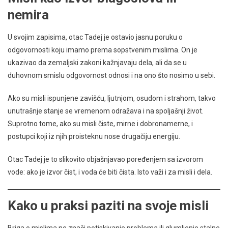
nemira
U svojim zapisima, otac Tadej je ostavio jasnu poruku o
odgovornosti koju imamo prema sopstvenim mislima. On je
ukazivao da zemaljski zakoni kažnjavaju dela, ali da se u
duhovnom smislu odgovornost odnosi i na ono što nosimo u sebi.
Ako su misli ispunjene zavišću, ljutnjom, osudom i strahom, takvo
unutrašnje stanje se vremenom odražava i na spoljašnji život.
Suprotno tome, ako su misli čiste, mirne i dobronamerne, i
postupci koji iz njih proisteknu nose drugačiju energiju.
Otac Tadej je to slikovito objašnjavao poređenjem sa izvorom
vode: ako je izvor čist, i voda će biti čista. Isto važi i za misli i dela.
Kako u praksi paziti na svoje misli
Briga o mislima ne znači potiskivanje problema ili glumljenje stalne