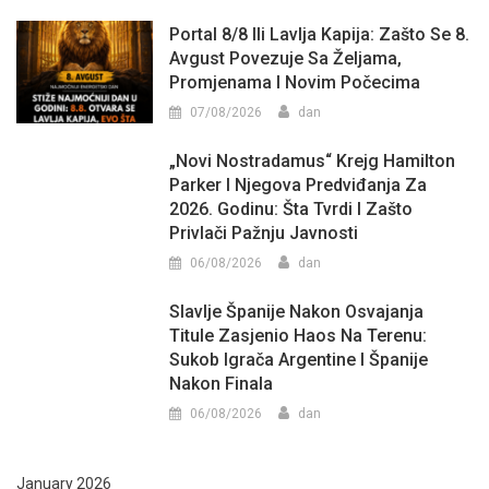
Portal 8/8 Ili Lavlja Kapija: Zašto Se 8.
Avgust Povezuje Sa Željama,
Promjenama I Novim Počecima
07/08/2026
dan
„Novi Nostradamus“ Krejg Hamilton
Parker I Njegova Predviđanja Za
2026. Godinu: Šta Tvrdi I Zašto
Privlači Pažnju Javnosti
06/08/2026
dan
Slavlje Španije Nakon Osvajanja
Titule Zasjenio Haos Na Terenu:
Sukob Igrača Argentine I Španije
Nakon Finala
06/08/2026
dan
January 2026