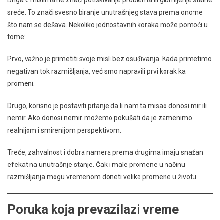
sreće. To znači svesno biranje unutrašnjeg stava prema onome
što nam se dešava. Nekoliko jednostavnih koraka može pomoći u
tome:
Prvo, važno je primetiti svoje misli bez osuđivanja. Kada primetimo
negativan tok razmišljanja, već smo napravili prvi korak ka
promeni.
Drugo, korisno je postaviti pitanje da li nam ta misao donosi mir ili
nemir. Ako donosi nemir, možemo pokušati da je zamenimo
realnijom i smirenijom perspektivom.
Treće, zahvalnost i dobra namera prema drugima imaju snažan
efekat na unutrašnje stanje. Čak i male promene u načinu
razmišljanja mogu vremenom doneti velike promene u životu.
Poruka koja prevazilazi vreme