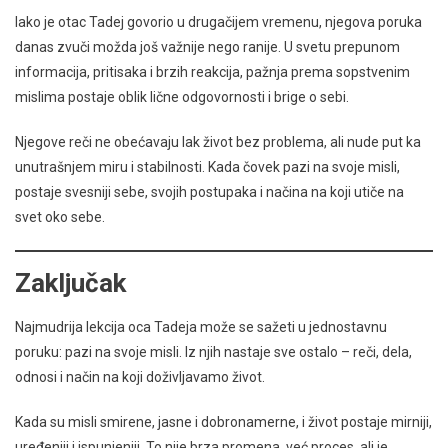
Iako je otac Tadej govorio u drugačijem vremenu, njegova poruka
danas zvuči možda još važnije nego ranije. U svetu prepunom
informacija, pritisaka i brzih reakcija, pažnja prema sopstvenim
mislima postaje oblik lične odgovornosti i brige o sebi.
Njegove reči ne obećavaju lak život bez problema, ali nude put ka
unutrašnjem miru i stabilnosti. Kada čovek pazi na svoje misli,
postaje svesniji sebe, svojih postupaka i načina na koji utiče na
svet oko sebe.
Zaključak
Najmudrija lekcija oca Tadeja može se sažeti u jednostavnu
poruku: pazi na svoje misli. Iz njih nastaje sve ostalo – reči, dela,
odnosi i način na koji doživljavamo život.
Kada su misli smirene, jasne i dobronamerne, i život postaje mirniji,
uređeniji i ispunjeniji. To nije brza promena, već proces, ali je