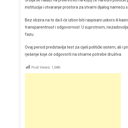
institucija i otvaranje prostora za stvarni dijalog nameću se
Bez obzira na to da li će izbori biti raspisani uskoro ili k
transparentnost i odgovornost. U suprotnom, nezadovoljstvo 
fazu.
Ovaj period predstavlja test za cijeli politički sistem, ali
rješenje koje će odgovoriti na stvarne potrebe društva.
Post Views:
1,686