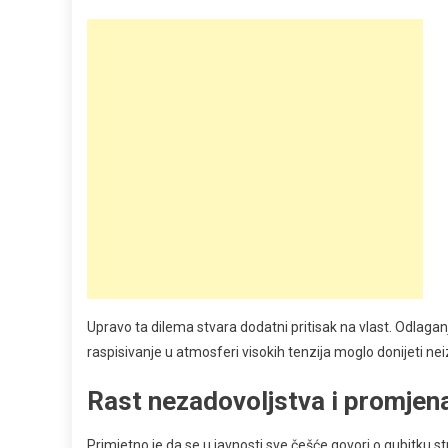
Upravo ta dilema stvara dodatni pritisak na vlast. Odlaga
raspisivanje u atmosferi visokih tenzija moglo donijeti nei
Rast nezadovoljstva i promjen
Primjetno je da se u javnosti sve češće govori o gubitku st