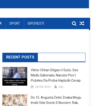
A
SPORT
ISPOVESTI
RECENT POSTS
Viktor Orban Stigao U Guču: Seo
Među Saboraše, Naručio Pivo I
Poželeo Da Proba Hajdučki Ćevap
08/08/2026
dan
Do 15. Avgusta Četiri Znaka Mogu
Imati Više Sreće S Novcem: Rak,