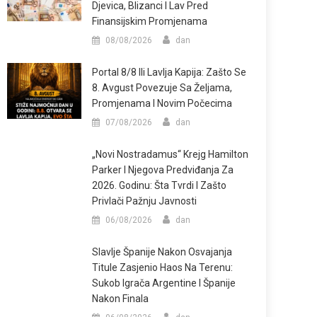
Djevica, Blizanci I Lav Pred
Finansijskim Promjenama
08/08/2026
dan
Portal 8/8 Ili Lavlja Kapija: Zašto Se
8. Avgust Povezuje Sa Željama,
Promjenama I Novim Počecima
07/08/2026
dan
„Novi Nostradamus“ Krejg Hamilton
Parker I Njegova Predviđanja Za
2026. Godinu: Šta Tvrdi I Zašto
Privlači Pažnju Javnosti
06/08/2026
dan
Slavlje Španije Nakon Osvajanja
Titule Zasjenio Haos Na Terenu:
Sukob Igrača Argentine I Španije
Nakon Finala