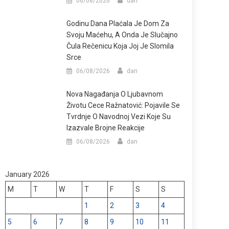
06/08/2026
dan
Godinu Dana Plaćala Je Dom Za
Svoju Maćehu, A Onda Je Slučajno
Čula Rečenicu Koja Joj Je Slomila
Srce
06/08/2026
dan
Nova Nagađanja O Ljubavnom
Životu Cece Ražnatović: Pojavile Se
Tvrdnje O Navodnoj Vezi Koje Su
Izazvale Brojne Reakcije
06/08/2026
dan
January 2026
M
T
W
T
F
S
S
1
2
3
4
5
6
7
8
9
10
11