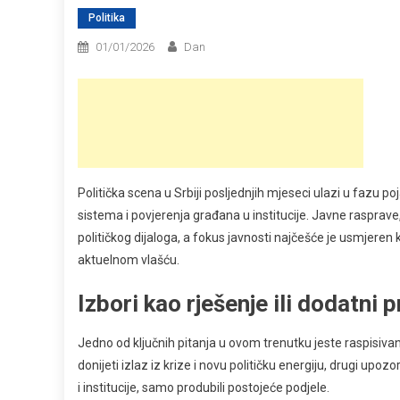
Politika
01/01/2026
Dan
Politička scena u Srbiji posljednjih mjeseci ulazi u fazu po
sistema i povjerenja građana u institucije. Javne rasprave
političkog dijaloga, a fokus javnosti najčešće je usmjeren
aktuelnom vlašću.
Izbori kao rješenje ili dodatni
Jedno od ključnih pitanja u ovom trenutku jeste raspisivan
donijeti izlaz iz krize i novu političku energiju, drugi upo
i institucije, samo produbili postojeće podjele.