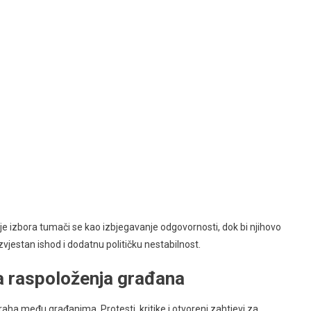
nje izbora tumači se kao izbjegavanje odgovornosti, dok bi njihovo
zvjestan ishod i dodatnu političku nestabilnost.
a raspoloženja građana
raha među građanima. Protesti, kritike i otvoreni zahtjevi za