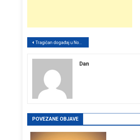
Post
Tragičan događaj u Novom Pazaru: Preminuo pripadnik Ministarstva unutrašnjih poslova
navigation
Dan
POVEZANE OBJAVE