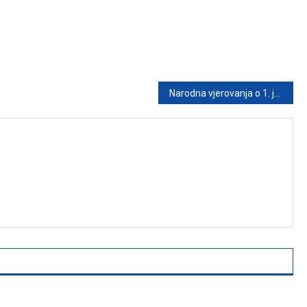
Narodna vjerovanja o 1. januaru: Šta se preporučuje, a šta se izbjegava na prvi dan godine