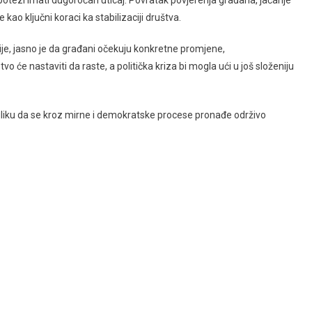
 kao ključni koraci ka stabilizaciji društva.
asnije, jasno je da građani očekuju konkretne promjene,
će nastaviti da raste, a politička kriza bi mogla ući u još složeniju
 i priliku da se kroz mirne i demokratske procese pronađe održivo