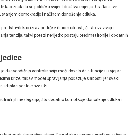
de kao znak da se politička svijest društva mijenja. Građani sve
, stanjem demokratije i načinom donošenja odluka.
redstaviti kao izraz podrške ili normalnosti, često izazivaju
nja tenzija, takvi potezi nerijetko postaju predmet ironije i dodatnih
ljedice
 je dugogodišnja centralizacija moći dovela do situacije u kojoj se
ucima krize, takav model upravljanja pokazuje slabosti, jer svaki
i dijalog postaje sve uži.
nutrašnjih neslaganja, što dodatno komplikuje donošenje odluka i
ki potezi imati dugoročan uticaj. Povratak povjerenja građana, jačanje