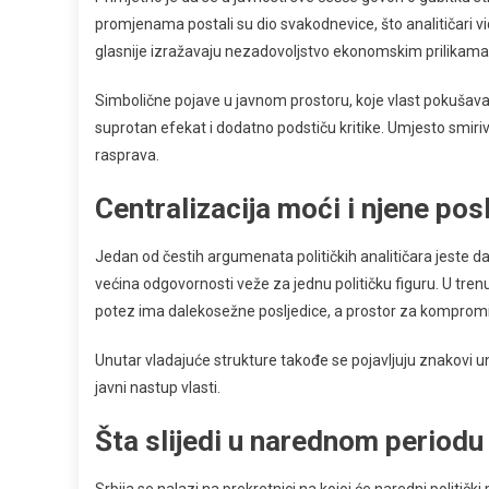
promjenama postali su dio svakodnevice, što analitičari vi
glasnije izražavaju nezadovoljstvo ekonomskim prilikama
Simbolične pojave u javnom prostoru, koje vlast pokušava p
suprotan efekat i dodatno podstiču kritike. Umjesto smiriva
rasprava.
Centralizacija moći i njene pos
Jedan od čestih argumenata političkih analitičara jeste da
većina odgovornosti veže za jednu političku figuru. U tren
potez ima dalekosežne posljedice, a prostor za kompromis 
Unutar vladajuće strukture takođe se pojavljuju znakovi u
javni nastup vlasti.
Šta slijedi u narednom periodu
Srbija se nalazi na prekretnici na kojoj će naredni politič