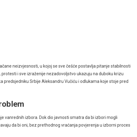
jačane neizvjesnosti, u kojoj se sve češće postavlja pitanje stabilnosti
, protesti i sve izraženije nezadovoljstvo ukazuju na duboku krizu
 ka predsjedniku Srbije Aleksandru Vučiću i odlukama koje stoje pred
 problem
je vanrednih izbora. Dok dio javnosti smatra da bi izbori mogli
zoravaju da bi oni, bez prethodnog vraćanja povjerenja u izborni proces