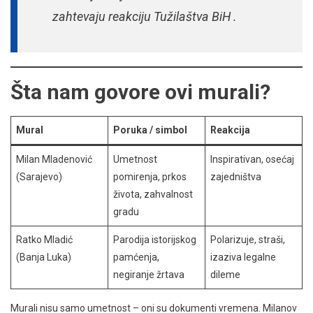
zahtevaju reakciju Tužilaštva BiH .
Šta nam govore ovi murali?
Mural
Poruka / simbol
Reakcija
Milan Mladenović
Umetnost
Inspirativan, osećaj
(Sarajevo)
pomirenja, prkos
zajedništva
života, zahvalnost
gradu
Ratko Mladić
Parodija istorijskog
Polarizuje, straši,
(Banja Luka)
pamćenja,
izaziva legalne
negiranje žrtava
dileme
Murali nisu samo umetnost – oni su dokumenti vremena. Milanov