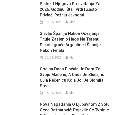
Parker I Njegova Predviđanja Za
2026. Godinu: Šta Tvrdi I Zašto
Privlači Pažnju Javnosti
06/08/2026
dan
Slavlje Španije Nakon Osvajanja
Titule Zasjenio Haos Na Terenu:
Sukob Igrača Argentine I Španije
Nakon Finala
06/08/2026
dan
Godinu Dana Plaćala Je Dom Za
Svoju Maćehu, A Onda Je Slučajno
Čula Rečenicu Koja Joj Je Slomila
Srce
06/08/2026
dan
Nova Nagađanja O Ljubavnom Životu
Cece Ražnatović: Pojavile Se Tvrdnje