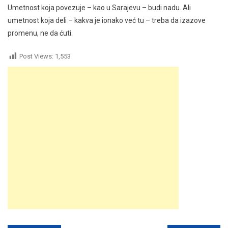
Umetnost koja povezuje – kao u Sarajevu – budi nadu. Ali
umetnost koja deli – kakva je ionako već tu – treba da izazove
promenu, ne da ćuti.
Post Views:
1,553