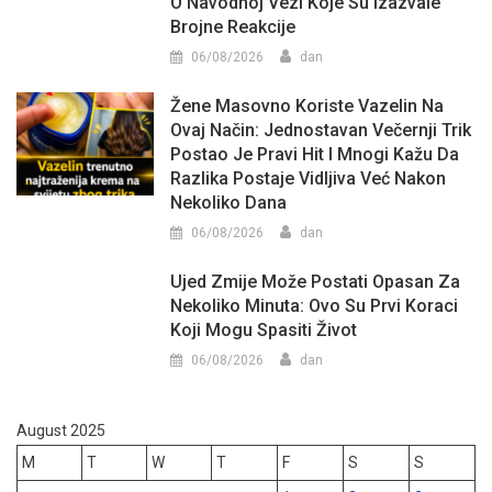
O Navodnoj Vezi Koje Su Izazvale
Brojne Reakcije
06/08/2026
dan
Žene Masovno Koriste Vazelin Na
Ovaj Način: Jednostavan Večernji Trik
Postao Je Pravi Hit I Mnogi Kažu Da
Razlika Postaje Vidljiva Već Nakon
Nekoliko Dana
06/08/2026
dan
Ujed Zmije Može Postati Opasan Za
Nekoliko Minuta: Ovo Su Prvi Koraci
Koji Mogu Spasiti Život
06/08/2026
dan
August 2025
M
T
W
T
F
S
S