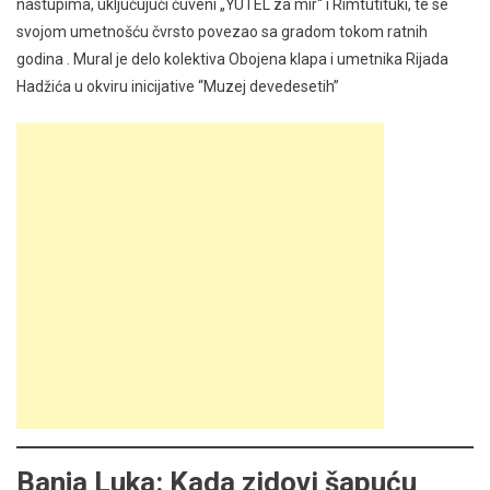
nastupima, uključujući čuveni „YUTEL za mir“ i Rimtutituki, te se
svojom umetnošću čvrsto povezao sa gradom tokom ratnih
godina . Mural je delo kolektiva Obojena klapa i umetnika Rijada
Hadžića u okviru inicijative “Muzej devedesetih”
Banja Luka: Kada zidovi šapuću