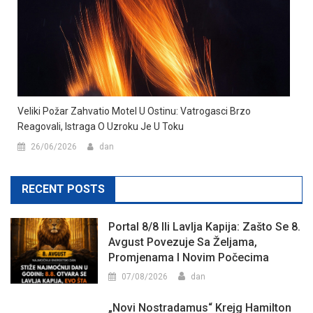
Veliki Požar Zahvatio Motel U Ostinu: Vatrogasci Brzo
Reagovali, Istraga O Uzroku Je U Toku
26/06/2026
dan
RECENT POSTS
Portal 8/8 Ili Lavlja Kapija: Zašto Se 8.
Avgust Povezuje Sa Željama,
Promjenama I Novim Počecima
07/08/2026
dan
„Novi Nostradamus“ Krejg Hamilton