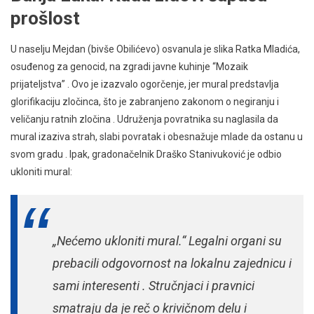
prošlost
U naselju Mejdan (bivše Obilićevo) osvanula je slika Ratka Mladića,
osuđenog za genocid, na zgradi javne kuhinje “Mozaik
prijateljstva” . Ovo je izazvalo ogorčenje, jer mural predstavlja
glorifikaciju zločinca, što je zabranjeno zakonom o negiranju i
veličanju ratnih zločina . Udruženja povratnika su naglasila da
mural izaziva strah, slabi povratak i obesnažuje mlade da ostanu u
svom gradu . Ipak, gradonačelnik Draško Stanivuković je odbio
ukloniti mural:
„Nećemo ukloniti mural.“ Legalni organi su
prebacili odgovornost na lokalnu zajednicu i
sami interesenti . Stručnjaci i pravnici
smatraju da je reč o krivičnom delu i