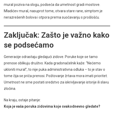
mural poziva na slogu, podseća da umetnost gradi mostove.
Mladićev mural, nasuprot tome, otvara stare rane, simptom je
nerazrešenih bolova i otpora prema suočavanju s prošlošću.
Zaključak: Zašto je važno kako
se podsećamo
Generacije odrastaju gledajući zidove. Poruke koje se tamo
prenose oblikuju društvo. Kada gradonačelnik kaže: “Nećemo
ukloniti mural”, to nije puka administrativna odluka – to je stav o
tome čija se priča prenosi. Poštovanje žrtava mora imati prioritet.
Umetnost ne sme postati sredstvo za iskrivljavanje istorije ili slavu
zločina.
Na kraju, ostaje pitanje:
Koja je vaša poruka zidovima koje svakodnevno gledate?