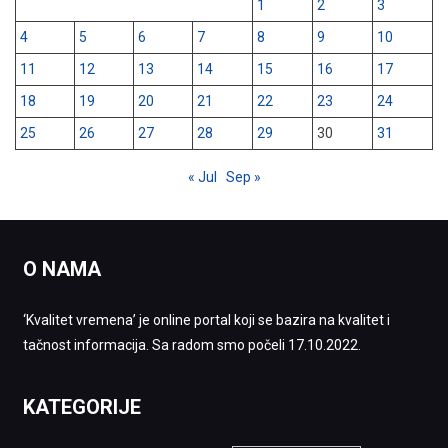
1
2
3
4
5
6
7
8
9
10
11
12
13
14
15
16
17
18
19
20
21
22
23
24
25
26
27
28
29
30
31
« Jul
Sep »
O NAMA
‘Kvalitet vremena’ je online portal koji se bazira na kvalitet i
tačnost informacija. Sa radom smo počeli 17.10.2022.
KATEGORIJE