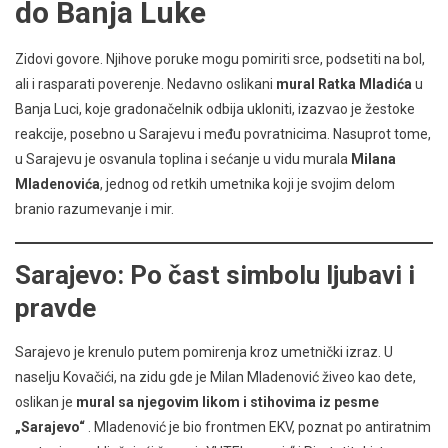
do Banja Luke
Zidovi govore. Njihove poruke mogu pomiriti srce, podsetiti na bol,
ali i rasparati poverenje. Nedavno oslikani
mural Ratka Mladića
u
Banja Luci, koje gradonačelnik odbija ukloniti, izazvao je žestoke
reakcije, posebno u Sarajevu i među povratnicima. Nasuprot tome,
u Sarajevu je osvanula toplina i sećanje u vidu murala
Milana
Mladenovića
, jednog od retkih umetnika koji je svojim delom
branio razumevanje i mir.
Sarajevo: Po čast simbolu ljubavi i
pravde
Sarajevo je krenulo putem pomirenja kroz umetnički izraz. U
naselju Kovačići, na zidu gde je Milan Mladenović živeo kao dete,
oslikan je
mural sa njegovim likom i stihovima iz pesme
„Sarajevo“
. Mladenović je bio frontmen EKV, poznat po antiratnim