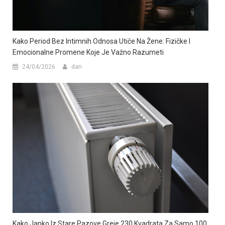
Kako Period Bez Intimnih Odnosa Utiče Na Žene: Fizičke I
Emocionalne Promene Koje Je Važno Razumeti
24/04/2026
dan
Kako Janko Iz Stare Pazove Greje 230 Kvadrata Za Samo 100