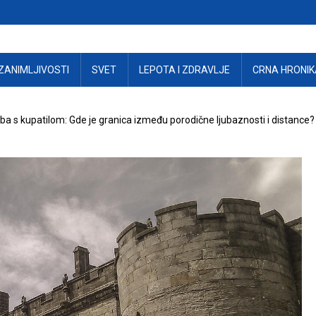
ZANIMLJIVOSTI
SVET
LEPOTA I ZDRAVLJE
CRNA HRONIK
oba s kupatilom: Gde je granica između porodične ljubaznosti i distance?