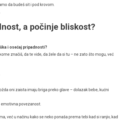
samo da budeš sit i pod krovom.
.
nost, a počinje bliskost?
ška i osećaj pripadnosti?
nekome značiš, da te vide, da žele da si tu – ne zato što mogu, već
?
da oni zaista imaju briga preko glave – dolazak bebe, kućni
ne emotivna povezanost.
ima, već u načinu kako se neko ponaša prema tebi kad si ranjiv, kad