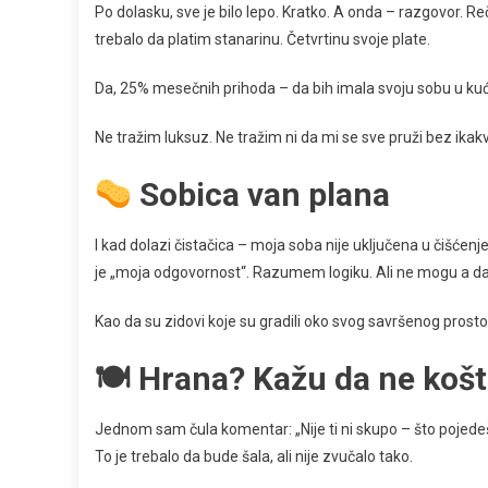
Po dolasku, sve je bilo lepo. Kratko. A onda – razgovor. Re
trebalo da platim stanarinu. Četvrtinu svoje plate.
Da, 25% mesečnih prihoda – da bih imala svoju sobu u kuć
Ne tražim luksuz. Ne tražim ni da mi se sve pruži bez ik
Sobica van plana
I kad dolazi čistačica – moja soba nije uključena u čišćen
je „moja odgovornost“. Razumem logiku. Ali ne mogu a d
Kao da su zidovi koje su gradili oko svog savršenog prosto
🍽 Hrana? Kažu da ne ko
Jednom sam čula komentar: „Nije ti ni skupo – što pojed
To je trebalo da bude šala, ali nije zvučalo tako.