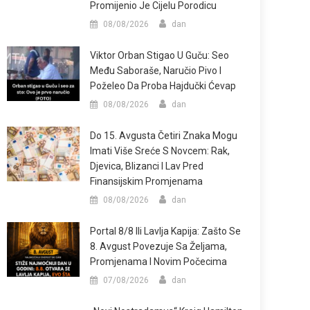
Promijenio Je Cijelu Porodicu
08/08/2026
dan
Viktor Orban Stigao U Guču: Seo
Među Saboraše, Naručio Pivo I
Poželeo Da Proba Hajdučki Ćevap
08/08/2026
dan
Do 15. Avgusta Četiri Znaka Mogu
Imati Više Sreće S Novcem: Rak,
Djevica, Blizanci I Lav Pred
Finansijskim Promjenama
08/08/2026
dan
Portal 8/8 Ili Lavlja Kapija: Zašto Se
8. Avgust Povezuje Sa Željama,
Promjenama I Novim Počecima
07/08/2026
dan