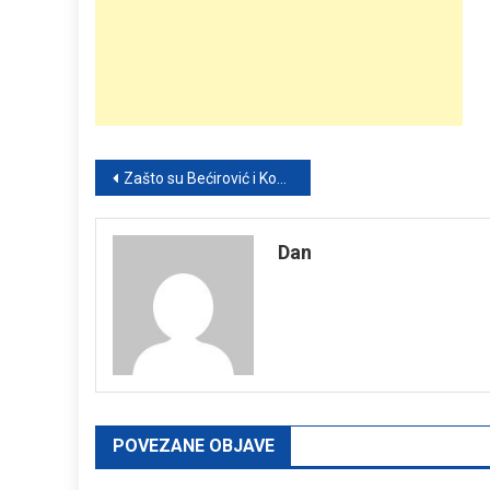
Post
Zašto su Bećirović i Komšić odbili Trumpovu nominaciju za Nobel za mir – realnost i reakcije iz BiH
navigation
Dan
POVEZANE OBJAVE