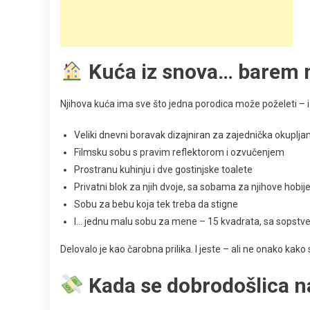
Kuća iz snova… barem 
Njihova kuća ima sve što jedna porodica može poželeti – i
Veliki dnevni boravak dizajniran za zajednička okuplja
Filmsku sobu s pravim reflektorom i ozvučenjem
Prostranu kuhinju i dve gostinjske toalete
Privatni blok za njih dvoje, sa sobama za njihove hobij
Sobu za bebu koja tek treba da stigne
I… jednu malu sobu za mene – 15 kvadrata, sa sopstv
Delovalo je kao čarobna prilika. I jeste – ali ne onako kako
Kada se dobrodošlica n