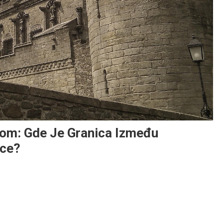
lom: Gde Je Granica Između
nce?