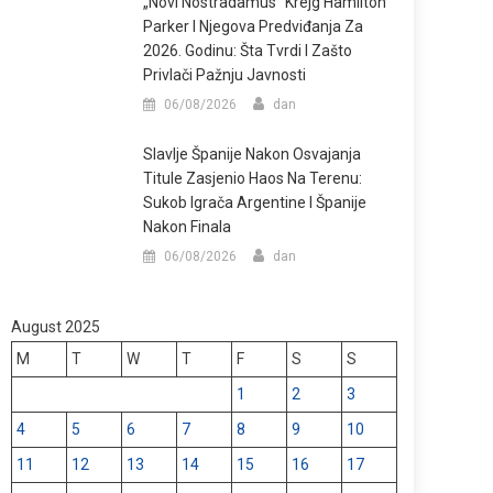
„Novi Nostradamus“ Krejg Hamilton
Parker I Njegova Predviđanja Za
2026. Godinu: Šta Tvrdi I Zašto
Privlači Pažnju Javnosti
06/08/2026
dan
Slavlje Španije Nakon Osvajanja
Titule Zasjenio Haos Na Terenu:
Sukob Igrača Argentine I Španije
Nakon Finala
06/08/2026
dan
August 2025
M
T
W
T
F
S
S
1
2
3
4
5
6
7
8
9
10
11
12
13
14
15
16
17