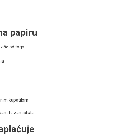
na papiru
 više od toga:
nja
e
enim kupatilom
 sam to zamišljala.
aplaćuje