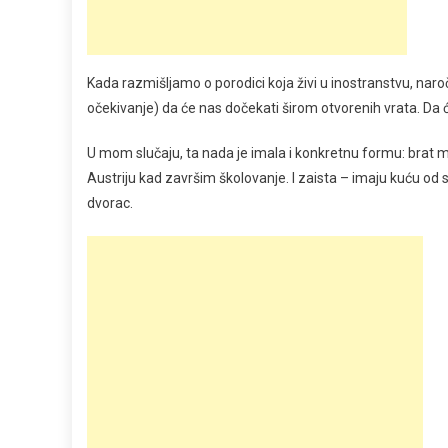
Kada razmišljamo o porodici koja živi u inostranstvu, naroči
očekivanje) da će nas dočekati širom otvorenih vrata. Da će
U mom slučaju, ta nada je imala i konkretnu formu: brat mi
Austriju kad završim školovanje. I zaista – imaju kuću o
dvorac.