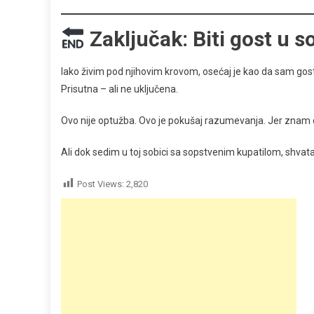
Zaključak: Biti gost u s
Iako živim pod njihovim krovom, osećaj je kao da sam gost
Prisutna – ali ne uključena.
Ovo nije optužba. Ovo je pokušaj razumevanja. Jer znam d
Ali dok sedim u toj sobici sa sopstvenim kupatilom, shvat
Post Views:
2,820