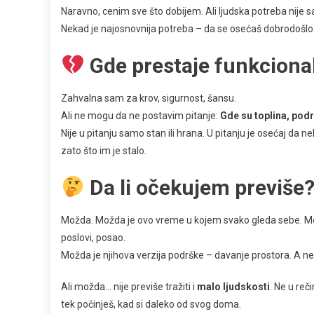
Naravno, cenim sve što dobijem. Ali ljudska potreba nije 
Nekad je najosnovnija potreba – da se osećaš dobrodošlo
Gde prestaje funkcional
Zahvalna sam za krov, sigurnost, šansu.
Ali ne mogu da ne postavim pitanje:
Gde su toplina, podr
Nije u pitanju samo stan ili hrana. U pitanju je osećaj da 
zato što im je stalo.
Da li očekujem previše
Možda. Možda je ovo vreme u kojem svako gleda sebe. Mož
poslovi, posao.
Možda je njihova verzija podrške – davanje prostora. A 
Ali možda… nije previše tražiti i
malo ljudskosti
. Ne u reč
tek počinješ, kad si daleko od svog doma.