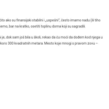
to ako su finansijski stabilni i „uspešni“, često imamo nadu (ili tiho
mo, bar na kratko, osetiti toplinu doma koji su sagradili.
 je, dok sam još bila u školi, rekao da ću moći da dođem kod njega u
d skoro 300 kvadratnih metara. Mesto koje mnogi s pravom zovu –