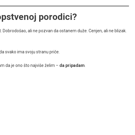
opstvenoj porodici?
. Dobrodošao, ali ne pozvan da ostanem duže. Cenjen, ali ne blizak.
a svako ima svoju stranu priče.
am da je ono što najviše želim –
da pripadam
.