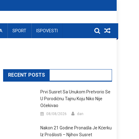
A
SPORT
ISPOVESTI
RECENT POSTS
Prvi Susret Sa Unukom Pretvorio Se
U Porodičnu Tajnu Koju Niko Nije
Očekivao
08/08/2026
dan
Nakon 21 Godine Pronašla Je Kćerku
Iz Prošlosti – Njihov Susret