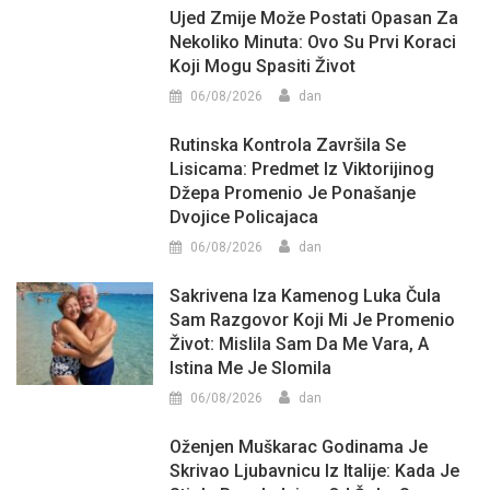
Ujed Zmije Može Postati Opasan Za
Nekoliko Minuta: Ovo Su Prvi Koraci
Koji Mogu Spasiti Život
06/08/2026
dan
Rutinska Kontrola Završila Se
Lisicama: Predmet Iz Viktorijinog
Džepa Promenio Je Ponašanje
Dvojice Policajaca
06/08/2026
dan
Sakrivena Iza Kamenog Luka Čula
Sam Razgovor Koji Mi Je Promenio
Život: Mislila Sam Da Me Vara, A
Istina Me Je Slomila
06/08/2026
dan
Oženjen Muškarac Godinama Je
Skrivao Ljubavnicu Iz Italije: Kada Je