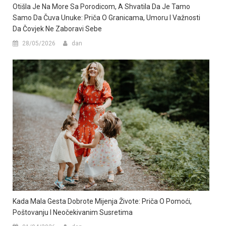
Otišla Je Na More Sa Porodicom, A Shvatila Da Je Tamo
Samo Da Čuva Unuke: Priča O Granicama, Umoru I Važnosti
Da Čovjek Ne Zaboravi Sebe
28/05/2026
dan
Kada Mala Gesta Dobrote Mijenja Živote: Priča O Pomoći,
Poštovanju I Neočekivanim Susretima