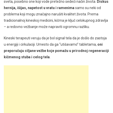
sveta, posebno one koji vode pretežno sedeći način života.
Diskus
hernija, išijas, napetost u vratu i ramenima
samo su neki od
problema koji mogu značajno narušiti kvalitet života. Prema
tradicionalnoj kineskoj medicini, kičma je ključ celokupnog zdravlja
– a redovno vežbanje može napraviti ogromnu razliku.
Kineski terapeuti veruju da je bol signal tela da je došlo do zastoja
u energiji i cirkulaciji. Umesto da ga “utišavamo” tabletama,
oni
preporučuju ciljane vežbe koje pomažu u prirodnoj regeneraciji
kičmenog stuba i celog tela
.