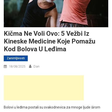
Kičma Ne Voli Ovo: 5 Vežbi Iz
Kineske Medicine Koje Pomažu
Kod Bolova U Leđima
Zanimljivosti
18/08/2025
Dan
Bolovi u leđima postali su svakodnevica za mnoge ljude širom