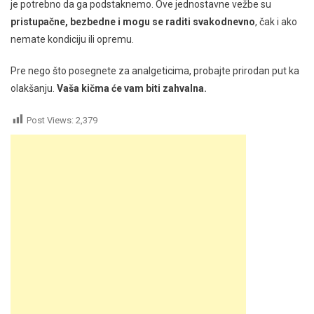
je potrebno da ga podstaknemo. Ove jednostavne vežbe su
pristupačne, bezbedne i mogu se raditi svakodnevno
, čak i ako
nemate kondiciju ili opremu.
Pre nego što posegnete za analgeticima, probajte prirodan put ka
olakšanju.
Vaša kičma će vam biti zahvalna.
Post Views:
2,379