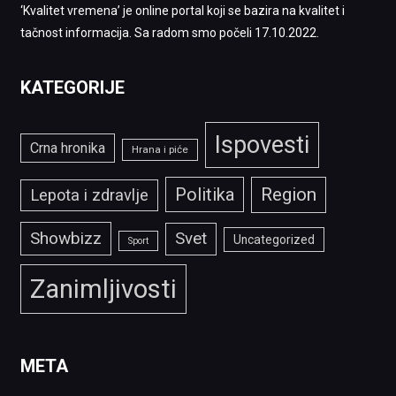
‘Kvalitet vremena’ je online portal koji se bazira na kvalitet i
tačnost informacija. Sa radom smo počeli 17.10.2022.
KATEGORIJE
Ispovesti
Crna hronika
Hrana i piće
Politika
Region
Lepota i zdravlje
Showbizz
Svet
Uncategorized
Sport
Zanimljivosti
META