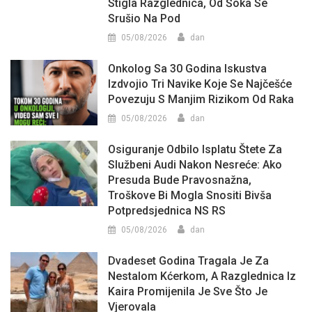
Stigla Razglednica, Od Šoka Se
Srušio Na Pod
05/08/2026
dan
Onkolog Sa 30 Godina Iskustva
Izdvojio Tri Navike Koje Se Najčešće
Povezuju S Manjim Rizikom Od Raka
05/08/2026
dan
Osiguranje Odbilo Isplatu Štete Za
Službeni Audi Nakon Nesreće: Ako
Presuda Bude Pravosnažna,
Troškove Bi Mogla Snositi Bivša
Potpredsjednica NS RS
05/08/2026
dan
Dvadeset Godina Tragala Je Za
Nestalom Kćerkom, A Razglednica Iz
Kaira Promijenila Je Sve Što Je
Vjerovala