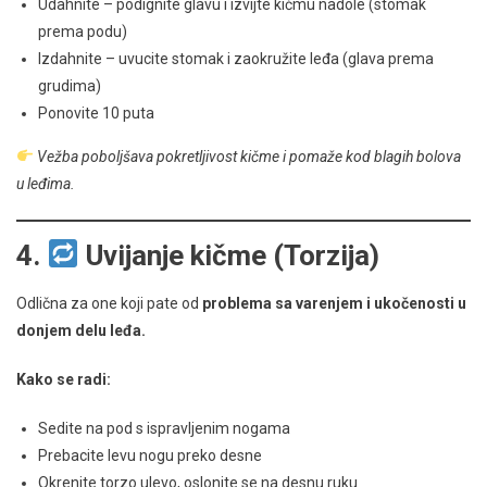
Udahnite – podignite glavu i izvijte kičmu nadole (stomak
prema podu)
Izdahnite – uvucite stomak i zaokružite leđa (glava prema
grudima)
Ponovite 10 puta
Vežba poboljšava pokretljivost kičme i pomaže kod blagih bolova
u leđima.
4.
Uvijanje kičme (Torzija)
Odlična za one koji pate od
problema sa varenjem i ukočenosti u
donjem delu leđa.
Kako se radi:
Sedite na pod s ispravljenim nogama
Prebacite levu nogu preko desne
Okrenite torzo ulevo, oslonite se na desnu ruku