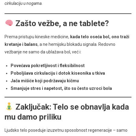
cirkulaciju u nogama.
Zašto vežbe, a ne tablete?
Prema pristupu kineske medicine,
kada telo oseća bol, ono traži
kretanje i balans
, a ne hemijsku blokadu signala. Redovno
vežbanje ne samo da ublažava bol, već i:
Povećava pokretljivost i fleksibilnost
Poboljšava cirkulaciju i dotok kiseonika u tkiva
Jača mišiće koji podržavaju kičmu
Smanjuje stres i napetost, što su često uzroci bola
Zaključak: Telo se obnavlja kada
mu damo priliku
Ljudsko telo poseduje izuzetnu sposobnost regeneracije – samo