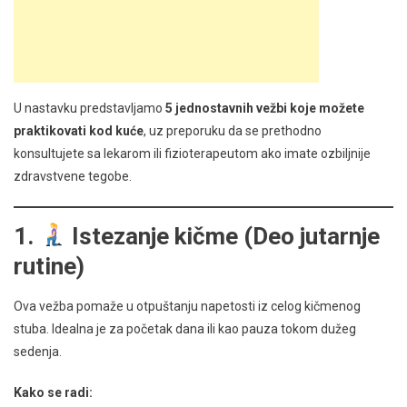
U nastavku predstavljamo
5 jednostavnih vežbi koje možete
praktikovati kod kuće
, uz preporuku da se prethodno
konsultujete sa lekarom ili fizioterapeutom ako imate ozbiljnije
zdravstvene tegobe.
1.
Istezanje kičme (Deo jutarnje
rutine)
Ova vežba pomaže u otpuštanju napetosti iz celog kičmenog
stuba. Idealna je za početak dana ili kao pauza tokom dužeg
sedenja.
Kako se radi: