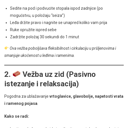
Sedite na pod i podvucite stopala ispod zadnjice (po
mogućstvu, u položaju “seiza”)
Leđa držite pravo i nagnite se unapred koliko vam prija
Ruke opružite ispred sebe
Zadržite položaj 30 sekundi do 1 minut
Ova vežba poboljšava fleksibilnost i cirkulaciju u pršljenovima i
smanjuje ukočenost u leđima i ramenima.
2.
Vežba uz zid (Pasivno
istezanje i relaksacija)
Pogodna za ublažavanje
vrtoglavice, glavobolje, napetosti vrata
i ramenog pojasa
.
Kako se radi: