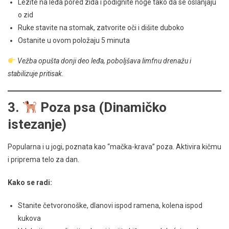
Lezite na leđa pored zida i podignite noge tako da se oslanjaju
o zid
Ruke stavite na stomak, zatvorite oči i dišite duboko
Ostanite u ovom položaju 5 minuta
Vežba opušta donji deo leđa, poboljšava limfnu drenažu i
stabilizuje pritisak.
3.
Poza psa (Dinamičko
istezanje)
Popularna i u jogi, poznata kao “mačka-krava” poza. Aktivira kičmu
i priprema telo za dan.
Kako se radi:
Stanite četvoronoške, dlanovi ispod ramena, kolena ispod
kukova