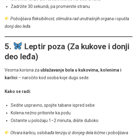
Zadržite 30 sekundi, pa promenite stranu
Poboljšava fleksibilnost, stimulira rad unutrašnjih organa i opušta
donji deo leđa.
5.
Leptir poza (Za kukove i donji
deo leđa)
Veoma korisna za
ublažavanje bola u kukovima, kolenima i
karlici
– naročito kod osoba koje dugo sede.
Kako se radi:
Sedite uspravno, spojite tabane ispred sebe
Kolena nežno pritisnite ka podu
Ostanite u položaju 1–2 minuta, dišite duboko
Otvara karlicu, oslobađa tenziju iz donjeg dela kičme i poboljšava