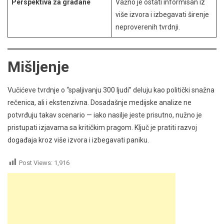
Perspektiva za građane
Važno je ostati informisan iz
više izvora i izbegavati širenje
neproverenih tvrdnji.
Mišljenje
Vučićeve tvrdnje o “spaljivanju 300 ljudi” deluju kao politički snažna
rečenica, ali i ekstenzivna. Dosadašnje medijske analize ne
potvrđuju takav scenario — iako nasilje jeste prisutno, nužno je
pristupati izjavama sa kritičkim pragom. Ključ je pratiti razvoj
događaja kroz više izvora i izbegavati paniku.
Post Views:
1,916