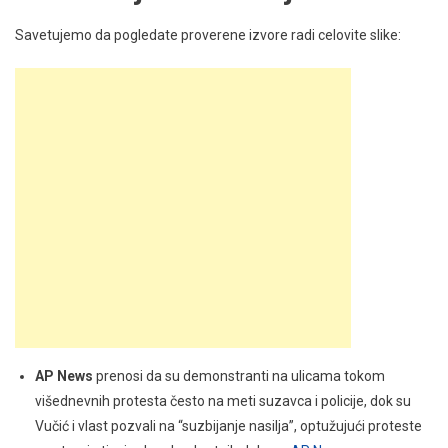
Savetujemo da pogledate proverene izvore radi celovite slike:
AP News
prenosi da su demonstranti na ulicama tokom
višednevnih protesta često na meti suzavca i policije, dok su
Vučić i vlast pozvali na “suzbijanje nasilja”, optužujući proteste