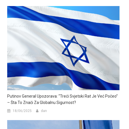
Putinov General Upozorava: “Treći Svjetski Rat Je Već Počeo”
– Šta To Znači Za Globalnu Sigurnost?
18/06/2025
dan