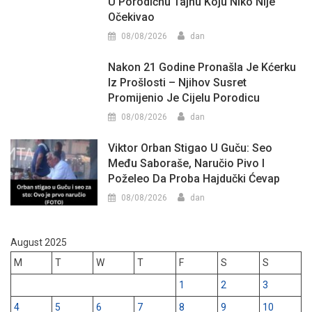
U Porodičnu Tajnu Koju Niko Nije
Očekivao
08/08/2026
dan
Nakon 21 Godine Pronašla Je Kćerku
Iz Prošlosti – Njihov Susret
Promijenio Je Cijelu Porodicu
08/08/2026
dan
Viktor Orban Stigao U Guču: Seo
Među Saboraše, Naručio Pivo I
Poželeo Da Proba Hajdučki Ćevap
08/08/2026
dan
August 2025
M
T
W
T
F
S
S
1
2
3
4
5
6
7
8
9
10