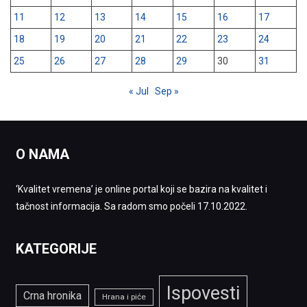
11
12
13
14
15
16
17
18
19
20
21
22
23
24
25
26
27
28
29
30
31
« Jul
Sep »
O NAMA
‘Kvalitet vremena’ je online portal koji se bazira na kvalitet i
tačnost informacija. Sa radom smo počeli 17.10.2022.
KATEGORIJE
Ispovesti
Crna hronika
Hrana i piće