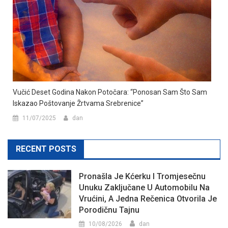
Vučić Deset Godina Nakon Potočara: “Ponosan Sam Što Sam
Iskazao Poštovanje Žrtvama Srebrenice”
11/07/2025
dan
RECENT POSTS
Pronašla Je Kćerku I Tromjesečnu
Unuku Zaključane U Automobilu Na
Vrućini, A Jedna Rečenica Otvorila Je
Porodičnu Tajnu
10/08/2026
dan