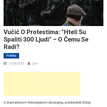
Vučić O Protestima: “Hteli Su
Spaliti 300 Ljudi” – O Čemu Se
Radi?
Politika
15/08/2025
Dan
U dramatičnom televizijskom obraćanju, predsednik Srbije