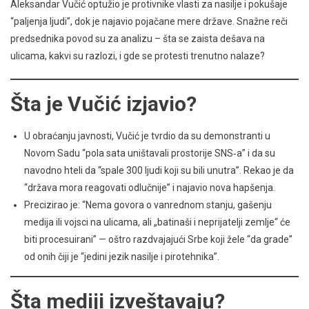
Aleksandar Vučić optužio je protivnike vlasti za nasilje i pokušaje
“paljenja ljudi”, dok je najavio pojačane mere države. Snažne reči
predsednika povod su za analizu – šta se zaista dešava na
ulicama, kakvi su razlozi, i gde se protesti trenutno nalaze?
Šta je Vučić izjavio?
U obraćanju javnosti, Vučić je tvrdio da su demonstranti u
Novom Sadu “pola sata uništavali prostorije SNS‑a” i da su
navodno hteli da “spale 300 ljudi koji su bili unutra”. Rekao je da
“država mora reagovati odlučnije” i najavio nova hapšenja.
Precizirao je: “Nema govora o vanrednom stanju, gašenju
medija ili vojsci na ulicama, ali „batinaši i neprijatelji zemlje“ će
biti procesuirani” — oštro razdvajajući Srbe koji žele “da grade”
od onih čiji je “jedini jezik nasilje i pirotehnika”.
Šta mediji izveštavaju?