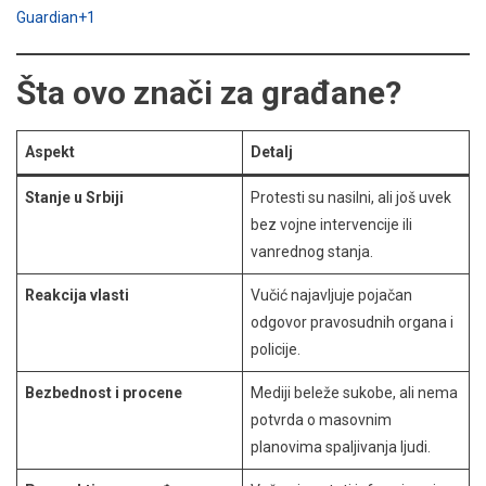
Guardian+1
Šta ovo znači za građane?
Aspekt
Detalj
Stanje u Srbiji
Protesti su nasilni, ali još uvek
bez vojne intervencije ili
vanrednog stanja.
Reakcija vlasti
Vučić najavljuje pojačan
odgovor pravosudnih organa i
policije.
Bezbednost i procene
Mediji beleže sukobe, ali nema
potvrda o masovnim
planovima spaljivanja ljudi.