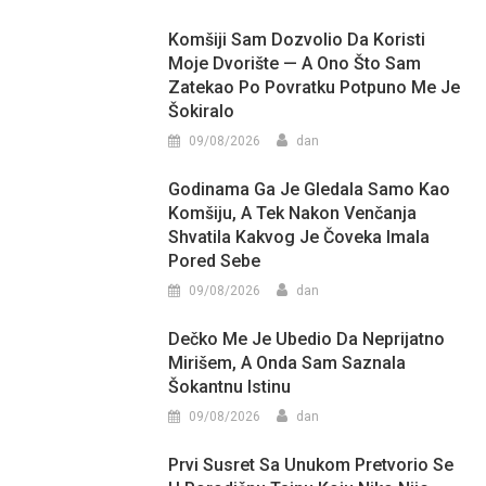
Komšiji Sam Dozvolio Da Koristi
Moje Dvorište — A Ono Što Sam
Zatekao Po Povratku Potpuno Me Je
Šokiralo
09/08/2026
dan
Godinama Ga Je Gledala Samo Kao
Komšiju, A Tek Nakon Venčanja
Shvatila Kakvog Je Čoveka Imala
Pored Sebe
09/08/2026
dan
Dečko Me Je Ubedio Da Neprijatno
Mirišem, A Onda Sam Saznala
Šokantnu Istinu
09/08/2026
dan
Prvi Susret Sa Unukom Pretvorio Se