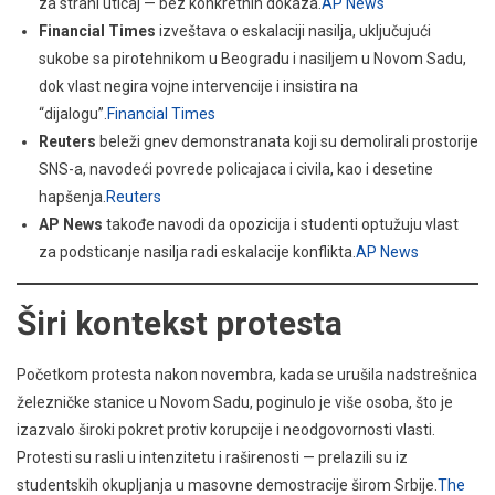
za strani uticaj — bez konkretnih dokaza.
AP News
Financial Times
izveštava o eskalaciji nasilja, uključujući
sukobe sa pirotehnikom u Beogradu i nasiljem u Novom Sadu,
dok vlast negira vojne intervencije i insistira na
“dijalogu”.
Financial Times
Reuters
beleži gnev demonstranata koji su demolirali prostorije
SNS-a, navodeći povrede policajaca i civila, kao i desetine
hapšenja.
Reuters
AP News
takođe navodi da opozicija i studenti optužuju vlast
za podsticanje nasilja radi eskalacije konflikta.
AP News
Širi kontekst protesta
Početkom protesta nakon novembra, kada se urušila nadstrešnica
železničke stanice u Novom Sadu, poginulo je više osoba, što je
izazvalo široki pokret protiv korupcije i neodgovornosti vlasti.
Protesti su rasli u intenzitetu i raširenosti — prelazili su iz
studentskih okupljanja u masovne demostracije širom Srbije.
The