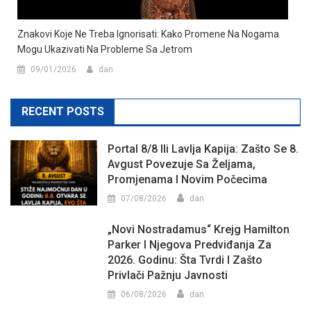
Znakovi Koje Ne Treba Ignorisati: Kako Promene Na Nogama
Mogu Ukazivati Na Probleme Sa Jetrom
09/01/2026
dan
RECENT POSTS
Portal 8/8 Ili Lavlja Kapija: Zašto Se 8.
Avgust Povezuje Sa Željama,
Promjenama I Novim Počecima
07/08/2026
dan
„Novi Nostradamus“ Krejg Hamilton
Parker I Njegova Predviđanja Za
2026. Godinu: Šta Tvrdi I Zašto
Privlači Pažnju Javnosti
06/08/2026
dan