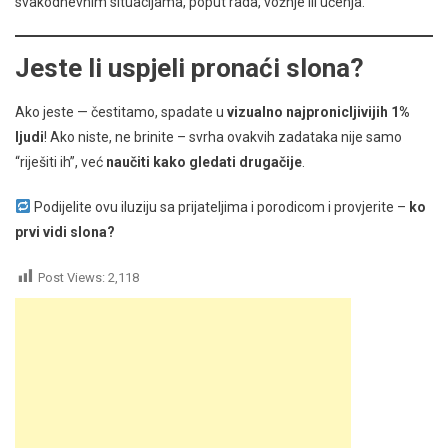
svakodnevnim situacijama, poput rada, vožnje ili učenja.
Jeste li uspjeli pronaći slona?
Ako jeste — čestitamo, spadate u
vizualno najpronicljivijih 1%
ljudi
! Ako niste, ne brinite – svrha ovakvih zadataka nije samo
“riješiti ih”, već
naučiti kako gledati drugačije
.
Podijelite ovu iluziju sa prijateljima i porodicom i provjerite –
ko
prvi vidi slona?
Post Views:
2,118