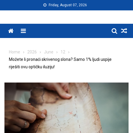
Skip
Friday, August 07, 2026
to
content
Menu
Home
2026
June
12
Možete li pronaći skrivenog slona? Samo 1% ljudi uspije
riješiti ovu optičku iluziju!