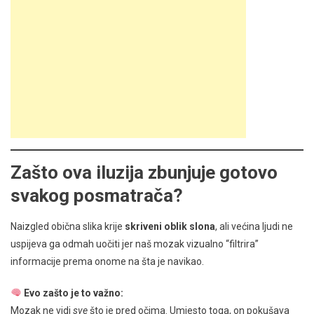
Zašto ova iluzija zbunjuje gotovo
svakog posmatrača?
Naizgled obična slika krije
skriveni oblik slona
, ali većina ljudi ne
uspijeva ga odmah uočiti jer naš mozak vizualno “filtrira”
informacije prema onome na šta je navikao.
Evo zašto je to važno:
Mozak ne vidi
sve
što je pred očima. Umjesto toga, on pokušava