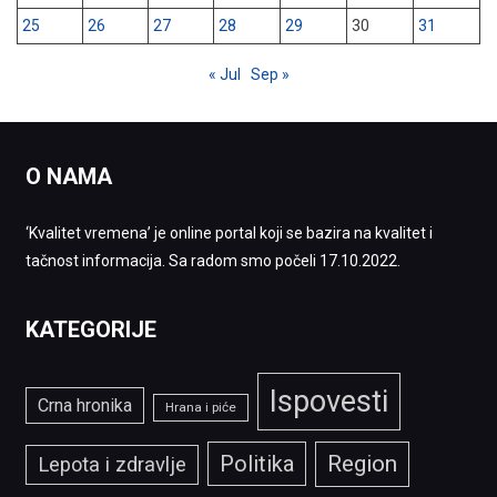
25
26
27
28
29
30
31
« Jul
Sep »
O NAMA
‘Kvalitet vremena’ je online portal koji se bazira na kvalitet i
tačnost informacija. Sa radom smo počeli 17.10.2022.
KATEGORIJE
Ispovesti
Crna hronika
Hrana i piće
Politika
Region
Lepota i zdravlje