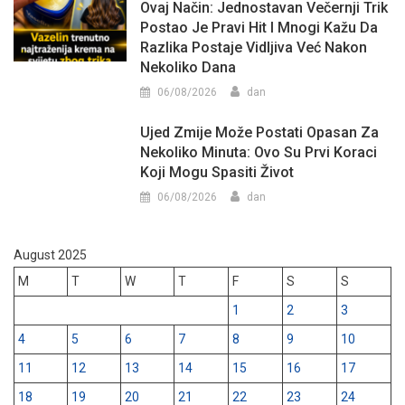
Ovaj Način: Jednostavan Večernji Trik
Postao Je Pravi Hit I Mnogi Kažu Da
Razlika Postaje Vidljiva Već Nakon
Nekoliko Dana
06/08/2026
dan
Ujed Zmije Može Postati Opasan Za
Nekoliko Minuta: Ovo Su Prvi Koraci
Koji Mogu Spasiti Život
06/08/2026
dan
August 2025
M
T
W
T
F
S
S
1
2
3
4
5
6
7
8
9
10
11
12
13
14
15
16
17
18
19
20
21
22
23
24