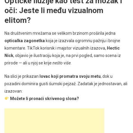
Optičke iluzije kao test za mozak i
oči: Jeste li među vizualnom
elitom?
Na društvenim mrežama se velikom brzinom proširila jedna
opticalka zagonetka
koja je izazvala ogromnu pažnju i brojne
komentare. TikTok korisnik i majstor vizualnih izazova,
Hectic
Nick
, objavio je ilustraciju koja je, na prvi pogled, samo scena iz
prirode — ali u njoj se krije
nešto više
.
Na slici je prikazan
lovac koji promatra svoju metu
, dok u
pozadini dominira gusti šumski pejzaž. Zadatak je jednostavan, ali
izazovan:
Možete li pronaći skrivenog slona?