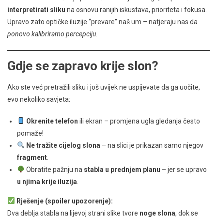
interpretirati sliku
na osnovu ranijih iskustava, prioriteta i fokusa.
Upravo zato optičke iluzije “prevare” naš um – natjeraju nas da
ponovo kalibriramo percepciju
.
Gdje se zapravo krije slon?
Ako ste već pretražili sliku i još uvijek ne uspijevate da ga uočite,
evo nekoliko savjeta:
Okrenite telefon
ili ekran – promjena ugla gledanja često
pomaže!
Ne tražite cijelog slona
– na slici je prikazan samo njegov
fragment
.
Obratite pažnju na
stabla u prednjem planu
– jer se upravo
u njima krije iluzija
.
Rješenje (spoiler upozorenje):
Dva deblja stabla na lijevoj strani slike tvore
noge slona
, dok se