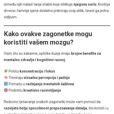
između njih nalazi tanje stablo koje oblikuje
njegovu surlu
. Krošnja
drveća i tamnije sjene dodatno prikrivaju ovaj oblik, čineći ga jedva
vidljivim.
Kako ovakve zagonetke mogu
koristiti vašem mozgu?
Osim što su zabavne, optičke iluzije imaju
brojne benefite za
mentalno zdravlje i kognitivni razvoj
:
Potiču
koncentraciju i fokus
Treniraju
vizualnu percepciju i pažnju
Pomažu u
razbijanju mentalnih šablona
Podstiču
kreativno razmišljanje
Redovno rješavanje ovakvih zagonetki može vam pomoći da
razvijete bolju sposobnost prepoznavanja detalja
, što koristi i u