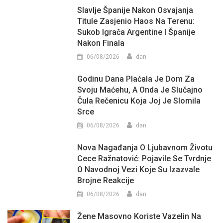
Slavlje Španije Nakon Osvajanja
Titule Zasjenio Haos Na Terenu:
Sukob Igrača Argentine I Španije
Nakon Finala
06/08/2026
dan
Godinu Dana Plaćala Je Dom Za
Svoju Maćehu, A Onda Je Slučajno
Čula Rečenicu Koja Joj Je Slomila
Srce
06/08/2026
dan
Nova Nagađanja O Ljubavnom Životu
Cece Ražnatović: Pojavile Se Tvrdnje
O Navodnoj Vezi Koje Su Izazvale
Brojne Reakcije
06/08/2026
dan
Žene Masovno Koriste Vazelin Na