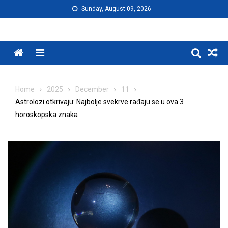
Skip
Sunday, August 09, 2026
to
content
Menu
Home
2025
December
11
Astrolozi otkrivaju: Najbolje svekrve rađaju se u ova 3
horoskopska znaka