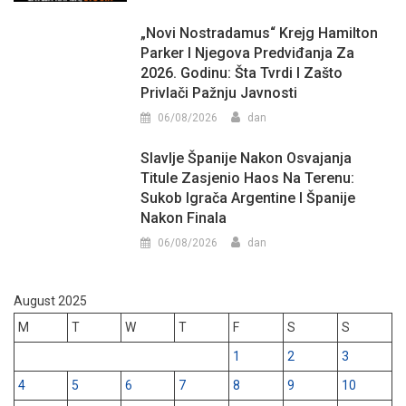
„Novi Nostradamus“ Krejg Hamilton
Parker I Njegova Predviđanja Za
2026. Godinu: Šta Tvrdi I Zašto
Privlači Pažnju Javnosti
06/08/2026
dan
Slavlje Španije Nakon Osvajanja
Titule Zasjenio Haos Na Terenu:
Sukob Igrača Argentine I Španije
Nakon Finala
06/08/2026
dan
August 2025
M
T
W
T
F
S
S
1
2
3
4
5
6
7
8
9
10