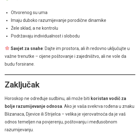
Otvorenog su uma
Imaju duboko razumijevanje porodične dinamike
Žele sklad, a ne kontrolu
Podržavaju individualnost i slobodu
Savjet za snahe
: Dajte im prostora, ali ih redovno uključujte u
važne trenutke – cijene poštovanje i zajedništvo, ali ne vole da
budu forsirane.
Zaključak
Horoskop ne određuje sudbinu, ali može biti
koristan vodič za
bolje razumijevanje odnosa
. Ako je vaša svekrva rođena u znaku
Blizanaca, Djevice ili Strijelca – velika je vjerovatnoća da je vaš
odnos temeljen na povjerenju, poštovanju i međusobnom
razumijevanju.