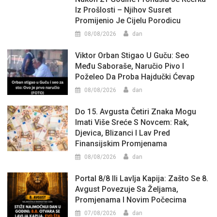
Iz Prošlosti – Njihov Susret
Promijenio Je Cijelu Porodicu
08/08/2026
dan
Viktor Orban Stigao U Guču: Seo
Među Saboraše, Naručio Pivo I
Poželeo Da Proba Hajdučki Ćevap
08/08/2026
dan
Do 15. Avgusta Četiri Znaka Mogu
Imati Više Sreće S Novcem: Rak,
Djevica, Blizanci I Lav Pred
Finansijskim Promjenama
08/08/2026
dan
Portal 8/8 Ili Lavlja Kapija: Zašto Se 8.
Avgust Povezuje Sa Željama,
Promjenama I Novim Počecima
07/08/2026
dan