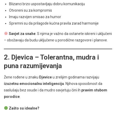
Blizanci brzo uspostavljaju dobru komunikaciju
Otvoreni su za kompromis
Imaju razvijen smisao za humor
Spremni su da prilagode kućna pravila zarad harmonije
Savjet za snahe
: S njima je važno da ostanete iskreni i uključeni
– obožavaju da budu uključene u porodične razgovore i planove.
2.
Djevica – Tolerantna, mudra i
puna razumijevanja
Žene rođene u znaku
Djevice
u zrelijim godinama razvijaju
izuzetnu emocionalnu inteligenciju
. Njihova sposobnost da
saslušaju bez osude i da mudro savjetuju čini ih
pravim stubom
porodice
.
Zašto su idealne?