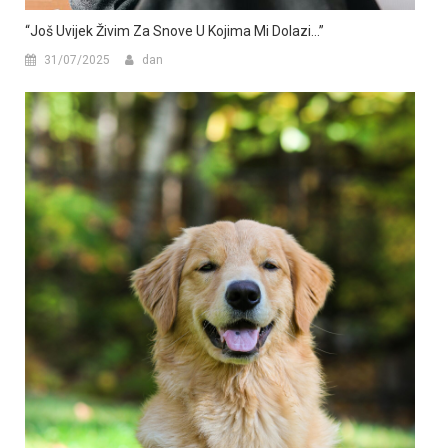
“Još Uvijek Živim Za Snove U Kojima Mi Dolazi…”
31/07/2025
dan