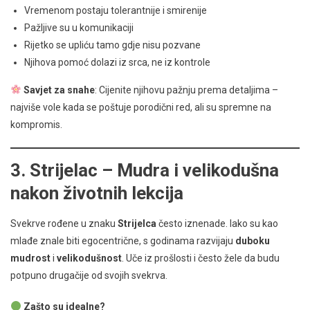
Vremenom postaju tolerantnije i smirenije
Pažljive su u komunikaciji
Rijetko se upliću tamo gdje nisu pozvane
Njihova pomoć dolazi iz srca, ne iz kontrole
Savjet za snahe
: Cijenite njihovu pažnju prema detaljima –
najviše vole kada se poštuje porodični red, ali su spremne na
kompromis.
3.
Strijelac – Mudra i velikodušna
nakon životnih lekcija
Svekrve rođene u znaku
Strijelca
često iznenade. Iako su kao
mlađe znale biti egocentrične, s godinama razvijaju
duboku
mudrost
i
velikodušnost
. Uče iz prošlosti i često žele da budu
potpuno drugačije od svojih svekrva.
Zašto su idealne?