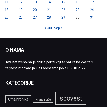
11
12
13
14
15
16
17
18
19
20
21
22
23
24
25
26
27
28
29
30
31
« Jul
Sep »
O NAMA
‘Kvalitet vremena’ je online portal koji se bazira na kvalitet i
tačnost informacija. Sa radom smo počeli 17.10.2022.
KATEGORIJE
Ispovesti
Crna hronika
Hrana i piće