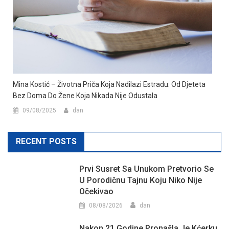
Mina Kostić – Životna Priča Koja Nadilazi Estradu: Od Djeteta
Bez Doma Do Žene Koja Nikada Nije Odustala
09/08/2025
dan
RECENT POSTS
Prvi Susret Sa Unukom Pretvorio Se
U Porodičnu Tajnu Koju Niko Nije
Očekivao
08/08/2026
dan
Nakon 21 Godine Pronašla Je Kćerku