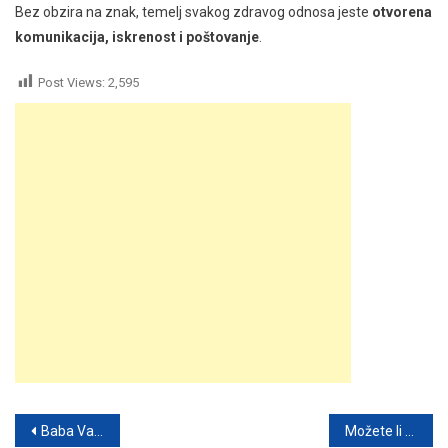
Bez obzira na znak, temelj svakog zdravog odnosa jeste
otvorena
komunikacija, iskrenost i poštovanje
.
Post Views:
2,595
Post
Baba Vanga i horoskop: Šta je proročica otkrila o svakom znaku Zodijaka? Darovi, karma i put duše
Možete li pronaći skrivenog slona? Samo 1% ljudi uspije riješiti ovu optičku iluziju!