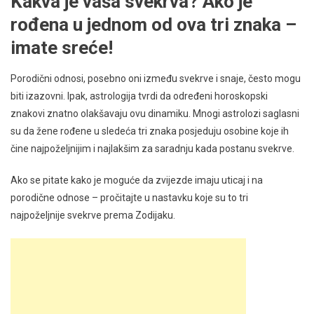
Kakva je vaša svekrva? Ako je
rođena u jednom od ova tri znaka –
imate sreće!
Porodični odnosi, posebno oni između svekrve i snaje, često mogu
biti izazovni. Ipak, astrologija tvrdi da određeni horoskopski
znakovi znatno olakšavaju ovu dinamiku. Mnogi astrolozi saglasni
su da žene rođene u sledeća tri znaka posjeduju osobine koje ih
čine najpoželjnijim i najlakšim za saradnju kada postanu svekrve.
Ako se pitate kako je moguće da zvijezde imaju uticaj i na
porodične odnose – pročitajte u nastavku koje su to tri
najpoželjnije svekrve prema Zodijaku.