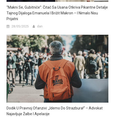
“Makni Se, Gubitniče”: Čitač Sa Usana Otkriva Pikantne Detalje
Tajnog Dijaloga Emanuela I Brižit Makron – I Nimalo Nisu
Prijatni
28/05/2025
dan
Dodik U Pravnoj Ofanzivi: „Idemo Do Strazbura!“ – Advokat
Najavljuje Žalbe I Apelacije