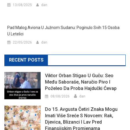
13/08/2025
dan
Pad Malog Aviona U Južnom Sudanu: Poginulo Svih 15 Osoba
U Letelici
22/05/2026
dan
RECENT POSTS
Viktor Orban Stigao U Guču: Seo
Među Saboraše, Naručio Pivo I
Poželeo Da Proba Hajdučki Ćevap
08/08/2026
dan
Do 15. Avgusta Četiri Znaka Mogu
Imati Više Sreće S Novcem: Rak,
Djevica, Blizanci I Lav Pred
Finansijskim Promjenama