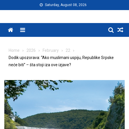
Skip
Saturday, August 08, 2026
to
content
Menu
Home
2026
February
22
Dodik upozorava: “Ako muslimani uspiju, Republike Srpske
neće biti” – šta stoji iza ove izjave?