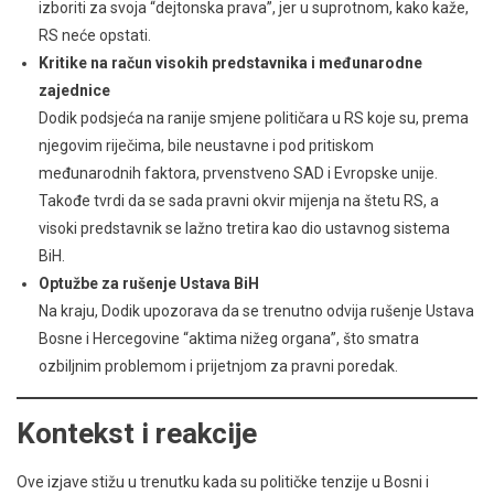
izboriti za svoja “dejtonska prava”, jer u suprotnom, kako kaže,
RS neće opstati.
Kritike na račun visokih predstavnika i međunarodne
zajednice
Dodik podsjeća na ranije smjene političara u RS koje su, prema
njegovim riječima, bile neustavne i pod pritiskom
međunarodnih faktora, prvenstveno SAD i Evropske unije.
Takođe tvrdi da se sada pravni okvir mijenja na štetu RS, a
visoki predstavnik se lažno tretira kao dio ustavnog sistema
BiH.
Optužbe za rušenje Ustava BiH
Na kraju, Dodik upozorava da se trenutno odvija rušenje Ustava
Bosne i Hercegovine “aktima nižeg organa”, što smatra
ozbiljnim problemom i prijetnjom za pravni poredak.
Kontekst i reakcije
Ove izjave stižu u trenutku kada su političke tenzije u Bosni i