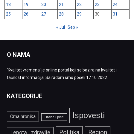
18
19
20
21
22
23
24
25
26
27
28
29
30
31
« Jul
Sep »
O NAMA
‘Kvalitet vremena’ je online portal koji se bazira na kvalitet i
tačnost informacija. Sa radom smo počeli 17.10.2022.
KATEGORIJE
Ispovesti
Crna hronika
Hrana i piće
Politika
Region
Lepota i zdravlje