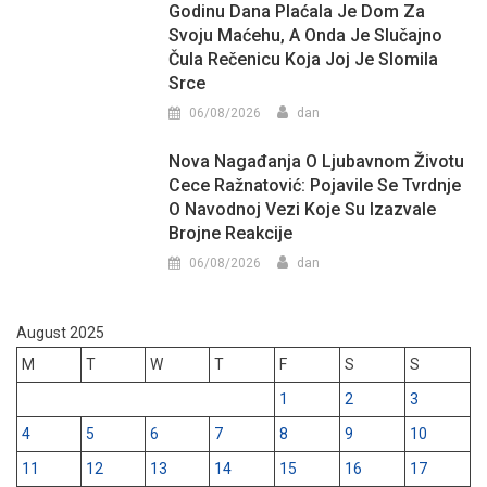
Godinu Dana Plaćala Je Dom Za
Svoju Maćehu, A Onda Je Slučajno
Čula Rečenicu Koja Joj Je Slomila
Srce
06/08/2026
dan
Nova Nagađanja O Ljubavnom Životu
Cece Ražnatović: Pojavile Se Tvrdnje
O Navodnoj Vezi Koje Su Izazvale
Brojne Reakcije
06/08/2026
dan
August 2025
M
T
W
T
F
S
S
1
2
3
4
5
6
7
8
9
10
11
12
13
14
15
16
17