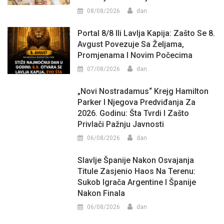
08/08/2026
dan
Portal 8/8 Ili Lavlja Kapija: Zašto Se 8.
Avgust Povezuje Sa Željama,
Promjenama I Novim Počecima
07/08/2026
dan
„Novi Nostradamus“ Krejg Hamilton
Parker I Njegova Predviđanja Za
2026. Godinu: Šta Tvrdi I Zašto
Privlači Pažnju Javnosti
06/08/2026
dan
Slavlje Španije Nakon Osvajanja
Titule Zasjenio Haos Na Terenu:
Sukob Igrača Argentine I Španije
Nakon Finala
06/08/2026
dan