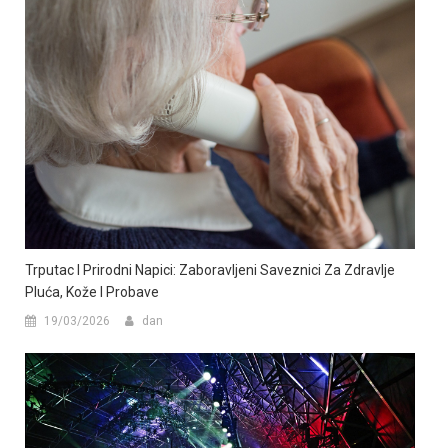
Trputac I Prirodni Napici: Zaboravljeni Saveznici Za Zdravlje
Pluća, Kože I Probave
19/03/2026
dan