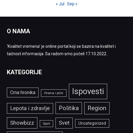
« Jul
Sep »
O NAMA
‘Kvalitet vremena’ je online portal koji se bazira na kvalitet i
tačnost informacija. Sa radom smo počeli 17.10.2022.
KATEGORIJE
Ispovesti
Crna hronika
Hrana i piće
Politika
Region
Lepota i zdravlje
Showbizz
Svet
Uncategorized
Sport