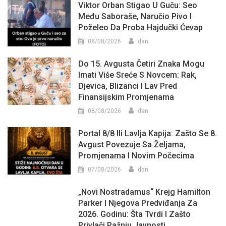
Viktor Orban Stigao U Guču: Seo
Među Saboraše, Naručio Pivo I
Poželeo Da Proba Hajdučki Ćevap
08/08/2026
dan
Do 15. Avgusta Četiri Znaka Mogu
Imati Više Sreće S Novcem: Rak,
Djevica, Blizanci I Lav Pred
Finansijskim Promjenama
08/08/2026
dan
Portal 8/8 Ili Lavlja Kapija: Zašto Se 8.
Avgust Povezuje Sa Željama,
Promjenama I Novim Počecima
07/08/2026
dan
„Novi Nostradamus“ Krejg Hamilton
Parker I Njegova Predviđanja Za
2026. Godinu: Šta Tvrdi I Zašto
Privlači Pažnju Javnosti