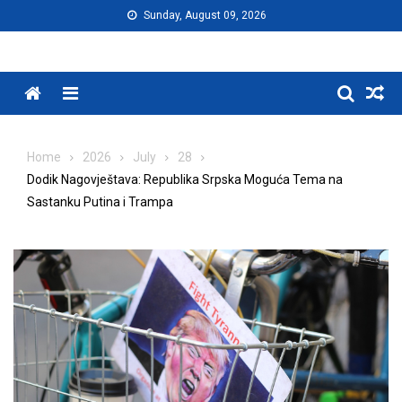
Skip
Sunday, August 09, 2026
to
content
Menu
Home
2026
July
28
Dodik Nagovještava: Republika Srpska Moguća Tema na
Sastanku Putina i Trampa