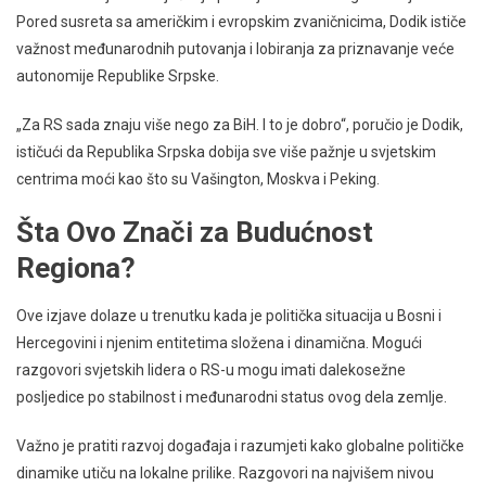
Pored susreta sa američkim i evropskim zvaničnicima, Dodik ističe
važnost međunarodnih putovanja i lobiranja za priznavanje veće
autonomije Republike Srpske.
„Za RS sada znaju više nego za BiH. I to je dobro“, poručio je Dodik,
ističući da Republika Srpska dobija sve više pažnje u svjetskim
centrima moći kao što su Vašington, Moskva i Peking.
Šta Ovo Znači za Budućnost
Regiona?
Ove izjave dolaze u trenutku kada je politička situacija u Bosni i
Hercegovini i njenim entitetima složena i dinamična. Mogući
razgovori svjetskih lidera o RS-u mogu imati dalekosežne
posljedice po stabilnost i međunarodni status ovog dela zemlje.
Važno je pratiti razvoj događaja i razumjeti kako globalne političke
dinamike utiču na lokalne prilike. Razgovori na najvišem nivou