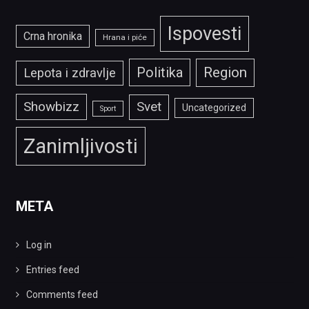
Ispovesti
Crna hronika
Hrana i piće
Politika
Region
Lepota i zdravlje
Showbizz
Svet
Uncategorized
Sport
Zanimljivosti
META
Log in
Entries feed
Comments feed