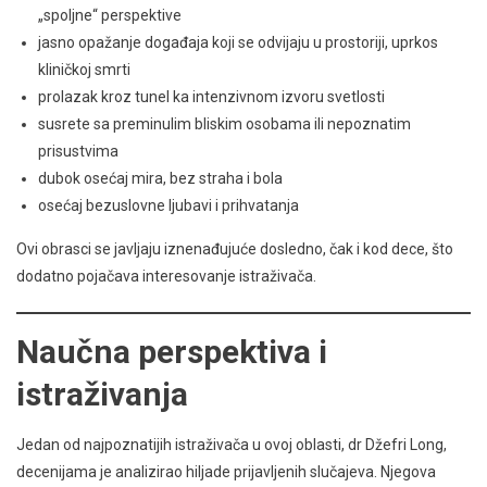
„spoljne“ perspektive
jasno opažanje događaja koji se odvijaju u prostoriji, uprkos
kliničkoj smrti
prolazak kroz tunel ka intenzivnom izvoru svetlosti
susrete sa preminulim bliskim osobama ili nepoznatim
prisustvima
dubok osećaj mira, bez straha i bola
osećaj bezuslovne ljubavi i prihvatanja
Ovi obrasci se javljaju iznenađujuće dosledno, čak i kod dece, što
dodatno pojačava interesovanje istraživača.
Naučna perspektiva i
istraživanja
Jedan od najpoznatijih istraživača u ovoj oblasti, dr Džefri Long,
decenijama je analizirao hiljade prijavljenih slučajeva. Njegova