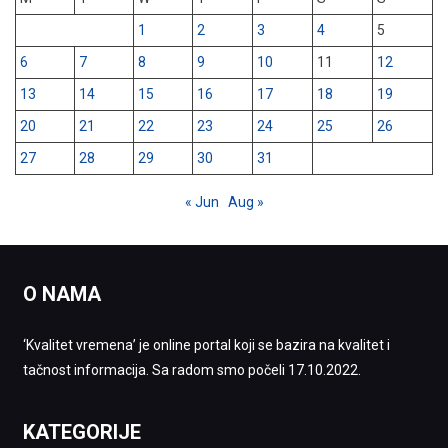
1
2
3
4
5
6
7
8
9
10
11
12
13
14
15
16
17
18
19
20
21
22
23
24
25
26
27
28
29
30
31
« Jun
Aug »
O NAMA
‘Kvalitet vremena’ je online portal koji se bazira na kvalitet i
tačnost informacija. Sa radom smo počeli 17.10.2022.
KATEGORIJE