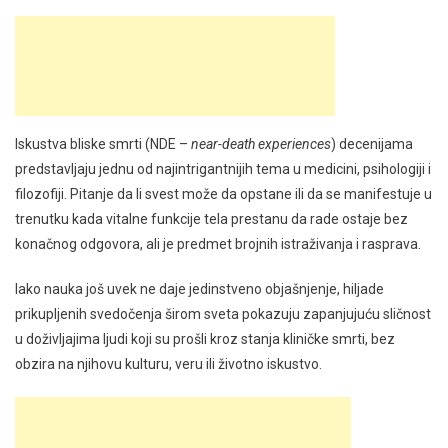
Iskustva bliske smrti (NDE –
near-death experiences
) decenijama
predstavljaju jednu od najintrigantnijih tema u medicini, psihologiji i
filozofiji. Pitanje da li svest može da opstane ili da se manifestuje u
trenutku kada vitalne funkcije tela prestanu da rade ostaje bez
konačnog odgovora, ali je predmet brojnih istraživanja i rasprava.
Iako nauka još uvek ne daje jedinstveno objašnjenje, hiljade
prikupljenih svedočenja širom sveta pokazuju zapanjujuću sličnost
u doživljajima ljudi koji su prošli kroz stanja kliničke smrti, bez
obzira na njihovu kulturu, veru ili životno iskustvo.