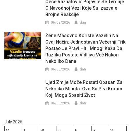
Cece Ražnatović: Pojavile Se Tvrdnje
O Navodnoj Vezi Koje Su Izazvale
Brojne Reakcije
06/08/2026
dan
Žene Masovno Koriste Vazelin Na
Ovaj Način: Jednostavan Večernji Trik
Postao Je Pravi Hit I Mnogi Kažu Da
Razlika Postaje Vidljiva Već Nakon
Nekoliko Dana
06/08/2026
dan
Ujed Zmije Može Postati Opasan Za
Nekoliko Minuta: Ovo Su Prvi Koraci
Koji Mogu Spasiti Život
06/08/2026
dan
July 2026
M
T
W
T
F
S
S