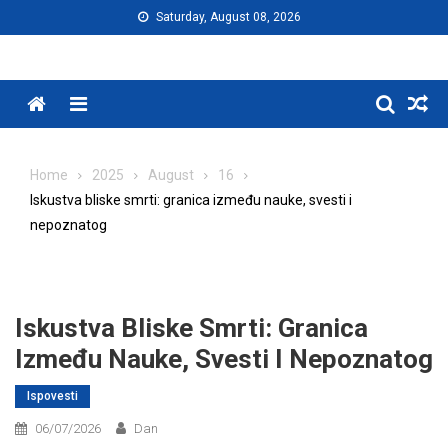
Skip
Saturday, August 08, 2026
to
content
Menu
Home
2025
August
16
Iskustva bliske smrti: granica između nauke, svesti i
nepoznatog
Iskustva Bliske Smrti: Granica
Između Nauke, Svesti I Nepoznatog
Ispovesti
06/07/2026
Dan