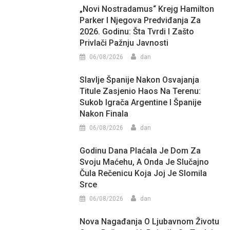
„Novi Nostradamus“ Krejg Hamilton
Parker I Njegova Predviđanja Za
2026. Godinu: Šta Tvrdi I Zašto
Privlači Pažnju Javnosti
06/08/2026
dan
Slavlje Španije Nakon Osvajanja
Titule Zasjenio Haos Na Terenu:
Sukob Igrača Argentine I Španije
Nakon Finala
06/08/2026
dan
Godinu Dana Plaćala Je Dom Za
Svoju Maćehu, A Onda Je Slučajno
Čula Rečenicu Koja Joj Je Slomila
Srce
06/08/2026
dan
Nova Nagađanja O Ljubavnom Životu