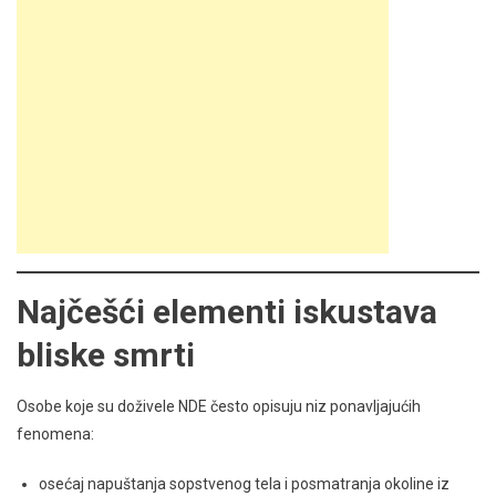
Najčešći elementi iskustava
bliske smrti
Osobe koje su doživele NDE često opisuju niz ponavljajućih
fenomena:
osećaj napuštanja sopstvenog tela i posmatranja okoline iz