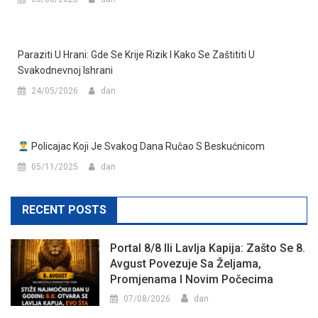
Paraziti U Hrani: Gde Se Krije Rizik I Kako Se Zaštititi U
Svakodnevnoj Ishrani
24/05/2026
dan
Policajac Koji Je Svakog Dana Ručao S Beskućnicom
05/11/2025
dan
RECENT POSTS
Portal 8/8 Ili Lavlja Kapija: Zašto Se 8.
Avgust Povezuje Sa Željama,
Promjenama I Novim Počecima
07/08/2026
dan