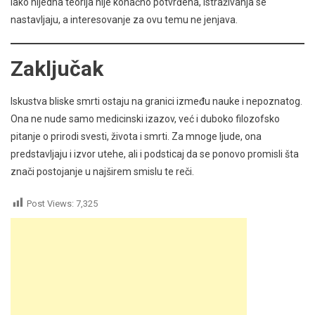
Iako nijedna teorija nije konačno potvrđena, istraživanja se
nastavljaju, a interesovanje za ovu temu ne jenjava.
Zaključak
Iskustva bliske smrti ostaju na granici između nauke i nepoznatog.
Ona ne nude samo medicinski izazov, već i duboko filozofsko
pitanje o prirodi svesti, života i smrti. Za mnoge ljude, ona
predstavljaju i izvor utehe, ali i podsticaj da se ponovo promisli šta
znači postojanje u najširem smislu te reči.
Post Views:
7,325