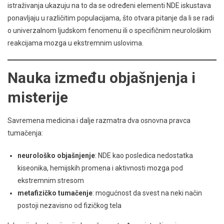
istraživanja ukazuju na to da se određeni elementi NDE iskustava
ponavljaju u različitim populacijama, što otvara pitanje da li se radi
o univerzalnom ljudskom fenomenu ili o specifičnim neurološkim
reakcijama mozga u ekstremnim uslovima.
Nauka između objašnjenja i
misterije
Savremena medicina i dalje razmatra dva osnovna pravca
tumačenja:
neurološko objašnjenje
: NDE kao posledica nedostatka
kiseonika, hemijskih promena i aktivnosti mozga pod
ekstremnim stresom
metafizičko tumačenje
: mogućnost da svest na neki način
postoji nezavisno od fizičkog tela