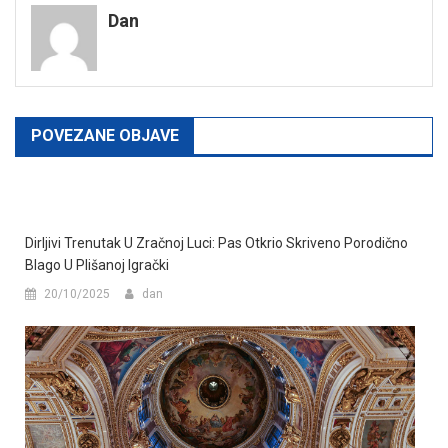
Dan
POVEZANE OBJAVE
Dirljivi Trenutak U Zračnoj Luci: Pas Otkrio Skriveno Porodično
Blago U Plišanoj Igrački
20/10/2025
dan