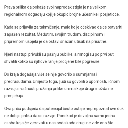
Prava prilika da pokaže svoj napredak stigla je na velikom
regionalnom događaju koji je okupio brojne učesnike i posjetioce.
Kada se prijavila za takmičenje, malo ko je očekivao da će ostvariti
zapažen rezultat. Međutim, svojim trudom, disciplinom i
pripremom uspjela je da ostavi snažan utisak na prisutne.
Njeni nastupi privukli su pažnju publike, a mnogi su po prvi put
shvatili koliko su njihove ranije procjene bile pogrešne.
Do kraja događaja više se nije govorilo o sumnjama i
predrasudama. Umjesto toga, ljudi su govorili o upornosti, ličnom
razvoju i važnosti pružanja prilike onima koje drugi možda ne
primjećuju.
Ova priča podsjeća da potencijal često ostaje neprepoznat sve dok
ne dobije priliku da se razvije. Ponekad je dovoljna samo jedna
osoba koja će vjerovati u nas onda kada drugi ne vide ono što