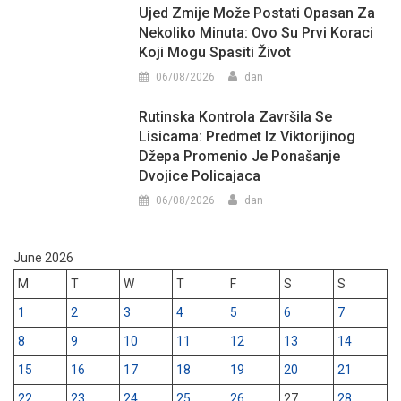
Ujed Zmije Može Postati Opasan Za
Nekoliko Minuta: Ovo Su Prvi Koraci
Koji Mogu Spasiti Život
06/08/2026
dan
Rutinska Kontrola Završila Se
Lisicama: Predmet Iz Viktorijinog
Džepa Promenio Je Ponašanje
Dvojice Policajaca
06/08/2026
dan
June 2026
M
T
W
T
F
S
S
1
2
3
4
5
6
7
8
9
10
11
12
13
14
15
16
17
18
19
20
21
22
23
24
25
26
27
28