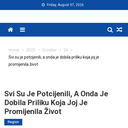
Skip
Friday, August 07, 2026
to
content
Menu
Home
2025
October
26
Svi su je potcijenili, a onda je dobila priliku koja joj je
promijenila život
Svi Su Je Potcijenili, A Onda Je
Dobila Priliku Koja Joj Je
Promijenila Život
Region