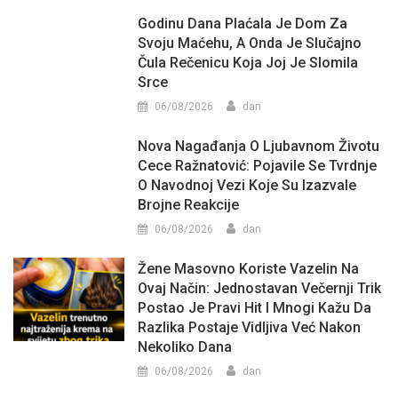
Godinu Dana Plaćala Je Dom Za
Svoju Maćehu, A Onda Je Slučajno
Čula Rečenicu Koja Joj Je Slomila
Srce
06/08/2026
dan
Nova Nagađanja O Ljubavnom Životu
Cece Ražnatović: Pojavile Se Tvrdnje
O Navodnoj Vezi Koje Su Izazvale
Brojne Reakcije
06/08/2026
dan
Žene Masovno Koriste Vazelin Na
Ovaj Način: Jednostavan Večernji Trik
Postao Je Pravi Hit I Mnogi Kažu Da
Razlika Postaje Vidljiva Već Nakon
Nekoliko Dana
06/08/2026
dan