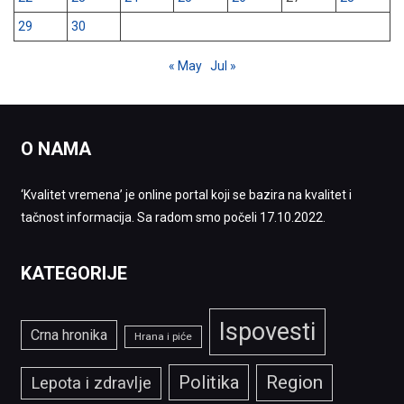
29
30
« May
Jul »
O NAMA
‘Kvalitet vremena’ je online portal koji se bazira na kvalitet i
tačnost informacija. Sa radom smo počeli 17.10.2022.
KATEGORIJE
Ispovesti
Crna hronika
Hrana i piće
Politika
Region
Lepota i zdravlje