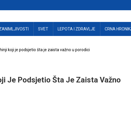
ZANIMLJIVOSTI
SVET
LEPOTA I ZDRAVLJE
CRNA HRONIK
inji koji je podsjetio šta je zaista važno u porodici
oji Je Podsjetio Šta Je Zaista Važno