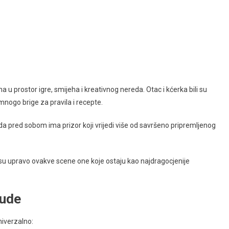
 u prostor igre, smijeha i kreativnog nereda. Otac i kćerka bili su
mnogo brige za pravila i recepte.
ila da pred sobom ima prizor koji vrijedi više od savršeno pripremljenog
a su upravo ovakve scene one koje ostaju kao najdragocjenije
jude
niverzalno: