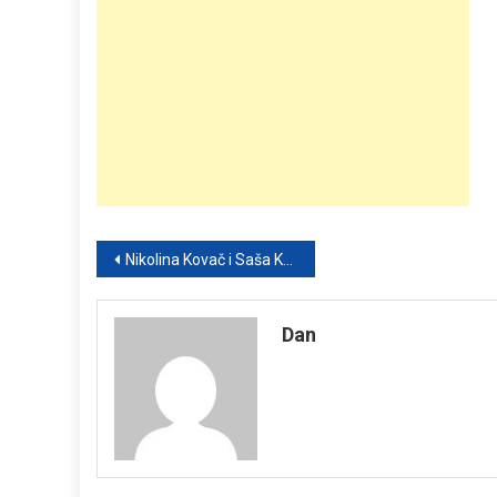
Post
Nikolina Kovač i Saša Kapor: Estrada i obrazovanje koje ruši predrasude
navigation
Dan