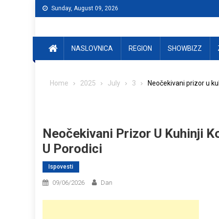
Skip
Sunday, August 09, 2026
to
content
NASLOVNICA
REGION
SHOWBIZZ
Home
2025
July
3
Neočekivani prizor u kuh
Neočekivani Prizor U Kuhinji K
U Porodici
Ispovesti
09/06/2026
Dan