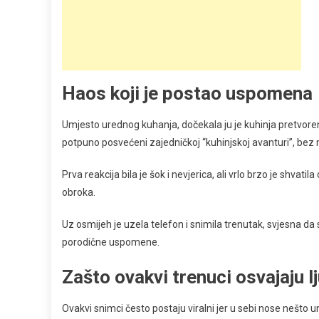
Haos koji je postao uspomena
Umjesto urednog kuhanja, dočekala ju je kuhinja pretvorena
potpuno posvećeni zajedničkoj “kuhinjskoj avanturi”, bez 
Prva reakcija bila je šok i nevjerica, ali vrlo brzo je shvat
obroka.
Uz osmijeh je uzela telefon i snimila trenutak, svjesna d
porodične uspomene.
Zašto ovakvi trenuci osvajaju l
Ovakvi snimci često postaju viralni jer u sebi nose nešto u