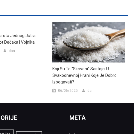
brota Jednog Jutra
ot Dečaka I Vojnika
dan
Koji Su To “skriveni” Sastojci U
Svakodnevnoj Hrani Koje Je Dobro
Izbegavati?
06/06/2025
dan
ORIJE
META