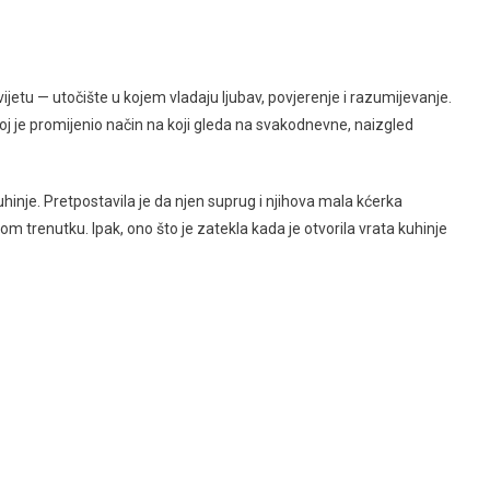
ijetu — utočište u kojem vladaju ljubav, povjerenje i razumijevanje.
joj je promijenio način na koji gleda na svakodnevne, naizgled
hinje. Pretpostavila je da njen suprug i njihova mala kćerka
 trenutku. Ipak, ono što je zatekla kada je otvorila vrata kuhinje