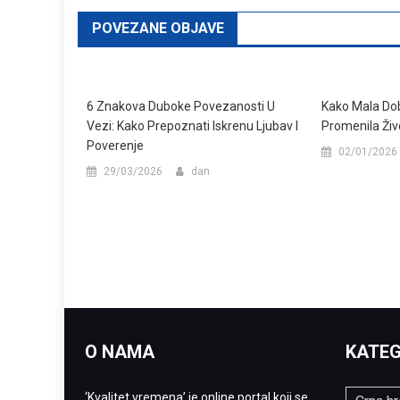
POVEZANE OBJAVE
6 Znakova Duboke Povezanosti U
Kako Mala Do
Vezi: Kako Prepoznati Iskrenu Ljubav I
Promenila Živ
Poverenje
02/01/2026
29/03/2026
dan
O NAMA
KATEG
‘Kvalitet vremena’ je online portal koji se