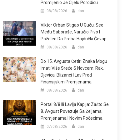
Promijenio Je Cijelu Porodicu
08/08/2026
dan
Viktor Orban Stigao U Guču: Seo
Među Saboraše, Naručio Pivo I
Poželeo Da Proba Hajdučki Ćevap
08/08/2026
dan
Do 15. Avgusta Četiri Znaka Mogu
Imati Više Sreće S Novcem: Rak,
Djevica, Blizanci I Lav Pred
Finansijskim Promjenama
08/08/2026
dan
Portal 8/8 Ili Lavlja Kapija: Zašto Se
8. Avgust Povezuje Sa Željama,
Promjenama I Novim Počecima
07/08/2026
dan