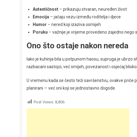
Autentičnost
– prikazuju stvaran, neuređen život
Emociju
– jačaju vezu između roditelja i djece
Humor
– nered koji izaziva osmijeh
Poruku
– važnije je vrijeme provedeno zajedno nego 
Ono što ostaje nakon nereda
Iako je kuhinja bila u potpunom haosu, supruga je ubrzo sh
razbacani sastojci, već smijeh, povezanost i osjećaj bliskos
U vremenu kada se često teži savršenstvu, ovakve priče pod
planirani — već oni koji se jednostavno dogode.
Post Views:
8,806