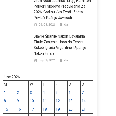
„Novi Nostradamus“ Krejg Hamilton
Parker I Njegova Predviđanja Za
2026. Godinu: Šta Tvrdi I Zašto
Privlači Pažnju Javnosti
06/08/2026
dan
Slavlje Španije Nakon Osvajanja
Titule Zasjenio Haos Na Terenu:
Sukob Igrača Argentine I Španije
Nakon Finala
06/08/2026
dan
June 2026
M
T
W
T
F
S
S
1
2
3
4
5
6
7
8
9
10
11
12
13
14
15
16
17
18
19
20
21