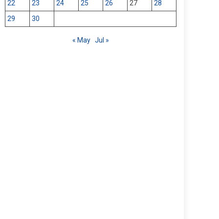
22
23
24
25
26
27
28
29
30
« May
Jul »