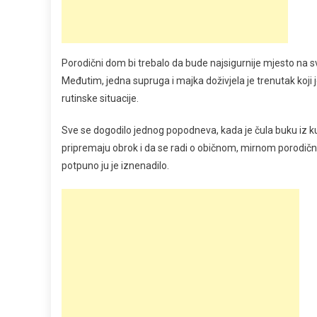
Porodični dom bi trebalo da bude najsigurnije mjesto na sv
Međutim, jedna supruga i majka doživjela je trenutak koji 
rutinske situacije.
Sve se dogodilo jednog popodneva, kada je čula buku iz ku
pripremaju obrok i da se radi o običnom, mirnom porodičnom
potpuno ju je iznenadilo.