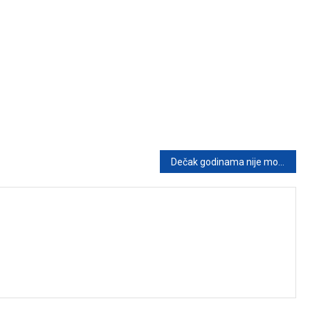
Dečak godinama nije mogao da govori, a onda je stomatološki pregled otkrio nešto potpuno neočekivano