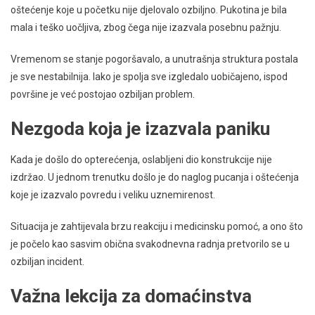
oštećenje koje u početku nije djelovalo ozbiljno. Pukotina je bila
mala i teško uočljiva, zbog čega nije izazvala posebnu pažnju.
Vremenom se stanje pogoršavalo, a unutrašnja struktura postala
je sve nestabilnija. Iako je spolja sve izgledalo uobičajeno, ispod
površine je već postojao ozbiljan problem.
Nezgoda koja je izazvala paniku
Kada je došlo do opterećenja, oslabljeni dio konstrukcije nije
izdržao. U jednom trenutku došlo je do naglog pucanja i oštećenja
koje je izazvalo povredu i veliku uznemirenost.
Situacija je zahtijevala brzu reakciju i medicinsku pomoć, a ono što
je počelo kao sasvim obična svakodnevna radnja pretvorilo se u
ozbiljan incident.
Važna lekcija za domaćinstva