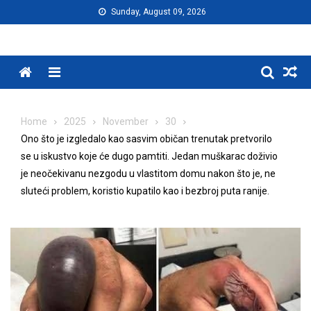
Skip
Sunday, August 09, 2026
to
content
Menu
Home
2025
November
30
Ono što je izgledalo kao sasvim običan trenutak pretvorilo
se u iskustvo koje će dugo pamtiti. Jedan muškarac doživio
je neočekivanu nezgodu u vlastitom domu nakon što je, ne
sluteći problem, koristio kupatilo kao i bezbroj puta ranije.