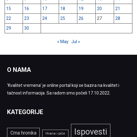
15
16
17
18
19
20
21
22
23
24
25
26
27
28
29
30
« May
Jul »
O NAMA
‘Kvalitet vremena’ je online portal koji se bazira na kvalitet i
tačnost informacija. Sa radom smo počeli 17.10.2022.
KATEGORIJE
Ispovesti
Crna hronika
Hrana i piće