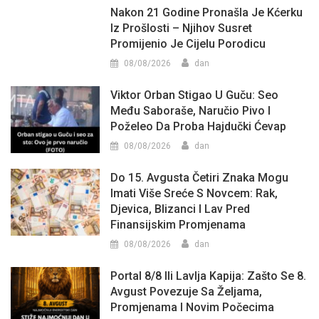
Nakon 21 Godine Pronašla Je Kćerku
Iz Prošlosti – Njihov Susret
Promijenio Je Cijelu Porodicu
08/08/2026
dan
Viktor Orban Stigao U Guču: Seo
Među Saboraše, Naručio Pivo I
Poželeo Da Proba Hajdučki Ćevap
08/08/2026
dan
Do 15. Avgusta Četiri Znaka Mogu
Imati Više Sreće S Novcem: Rak,
Djevica, Blizanci I Lav Pred
Finansijskim Promjenama
08/08/2026
dan
Portal 8/8 Ili Lavlja Kapija: Zašto Se 8.
Avgust Povezuje Sa Željama,
Promjenama I Novim Počecima